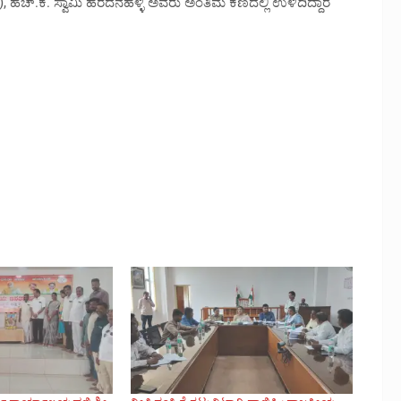
ಹೆಚ್.ಕೆ. ಸ್ವಾಮಿ ಹರದನಹಳ್ಳಿ ಅವರು ಅಂತಿಮ ಕಣದಲ್ಲಿ ಉಳಿದಿದ್ದಾರೆ