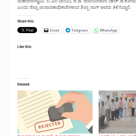
ಮಹದೇವಸ್ವಾಮಿ. ಬಿ.ಎಂ (ಪಂಪಿ), ಜಿ.ಡಿ. ರಾಜಗೋಪಾಲ (ಹೆಚ್.ಡಿ.ಕೋಟೆ), 
ಎಂದು ಜಿಲ್ಲಾ ಚುನಾವಣಾಧಿಕಾರಿಗಳಾದ ಶಿಲ್ಪಾ ನಾಗ್ ಅವರು ತಿಳಿಸಿದ್ದಾರೆ.
Share this:
Email
Telegram
WhatsApp
Like this:
Related