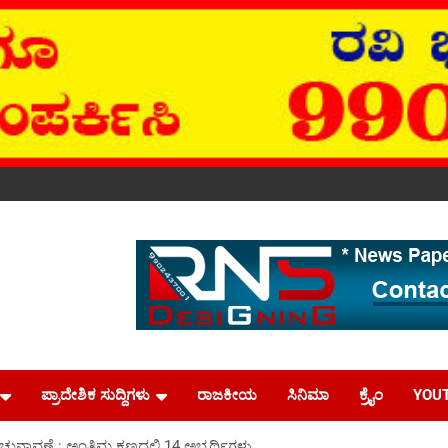
ಪ್ರಾದೇಶಿಕ ಸುದ್ದಿಗಳು
ರಾಜಕೀಯ
ಸಿನಿಮಾ
ಕ್ರೈಂ
YOU
ವಣೆ : ಅಂತಿಮ ಕಣದಲ್ಲಿ 14 ಅಭ್ಯರ್ಥಿಗಳು