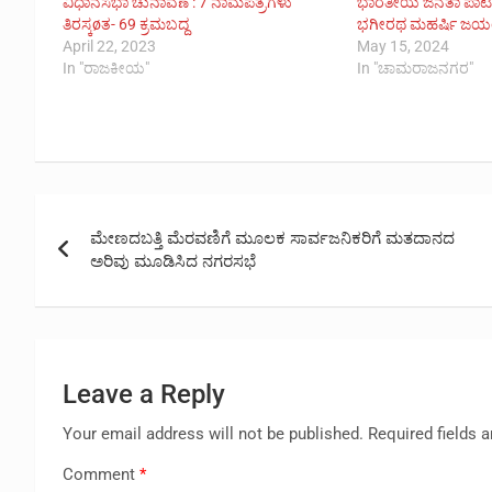
ವಿಧಾನಸಭಾ ಚುನಾವಣೆ : 7 ನಾಮಪತ್ರಗಳು
ಭಾರತೀಯ ಜನತಾ ಪಾರ್ಟಿ
ತಿರಸ್ಕøತ- 69 ಕ್ರಮಬದ್ದ
ಭಗೀರಥ ಮಹರ್ಷಿ ಜಯ
April 22, 2023
May 15, 2024
In "ರಾಜಕೀಯ"
In "ಚಾಮರಾಜನಗರ"
Post
ಮೇಣದಬತ್ತಿ ಮೆರವಣಿಗೆ ಮೂಲಕ ಸಾರ್ವಜನಿಕರಿಗೆ ಮತದಾನದ
navigation
ಅರಿವು ಮೂಡಿಸಿದ ನಗರಸಭೆ
Leave a Reply
Your email address will not be published.
Required fields 
Comment
*