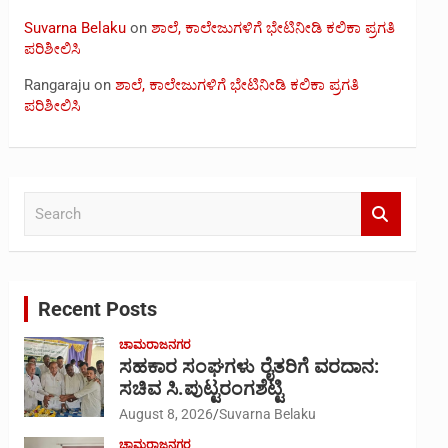
Suvarna Belaku
on
ಶಾಲೆ, ಕಾಲೇಜುಗಳಿಗೆ ಭೇಟಿನೀಡಿ ಕಲಿಕಾ ಪ್ರಗತಿ
ಪರಿಶೀಲಿಸಿ
Rangaraju
on
ಶಾಲೆ, ಕಾಲೇಜುಗಳಿಗೆ ಭೇಟಿನೀಡಿ ಕಲಿಕಾ ಪ್ರಗತಿ
ಪರಿಶೀಲಿಸಿ
S
e
a
r
c
Recent Posts
h
ಚಾಮರಾಜನಗರ
ಸಹಕಾರ ಸಂಘಗಳು ರೈತರಿಗೆ ವರದಾನ:
ಸಚಿವ ಸಿ.ಪುಟ್ಟರಂಗಶೆಟ್ಟಿ
August 8, 2026
Suvarna Belaku
ಚಾಮರಾಜನಗರ