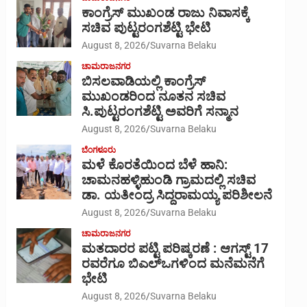
ಕಾಂಗ್ರೆಸ್ ಮುಖಂಡ ರಾಜು ನಿವಾಸಕ್ಕೆ
ಸಚಿವ ಪುಟ್ಟರಂಗಶೆಟ್ಟಿ ಭೇಟಿ
August 8, 2026
Suvarna Belaku
ಚಾಮರಾಜನಗರ
ಬಿಸಲವಾಡಿಯಲ್ಲಿ ಕಾಂಗ್ರೆಸ್
ಮುಖಂಡರಿಂದ ನೂತನ ಸಚಿವ
ಸಿ.ಪುಟ್ಟರಂಗಶೆಟ್ಟಿ ಅವರಿಗೆ ಸನ್ಮಾನ
August 8, 2026
Suvarna Belaku
ಬೆಂಗಳೂರು
ಮಳೆ ಕೊರತೆಯಿಂದ ಬೆಳೆ ಹಾನಿ:
ಚಾಮನಹಳ್ಳಿಹುಂಡಿ ಗ್ರಾಮದಲ್ಲಿ ಸಚಿವ
ಡಾ. ಯತೀಂದ್ರ ಸಿದ್ದರಾಮಯ್ಯ ಪರಿಶೀಲನೆ
August 8, 2026
Suvarna Belaku
ಚಾಮರಾಜನಗರ
ಮತದಾರರ ಪಟ್ಟಿ ಪರಿಷ್ಕರಣೆ : ಆಗಸ್ಟ್ 17
ರವರೆಗೂ ಬಿಎಲ್‍ಒಗಳಿಂದ ಮನೆಮನೆಗೆ
ಭೇಟಿ
August 8, 2026
Suvarna Belaku