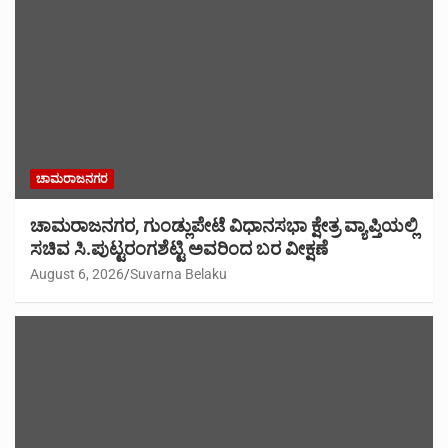
ಚಾಮರಾಜನಗರ
ಚಾಮರಾಜನಗರ, ಗುಂಡ್ಲುಪೇಟೆ ವಿಧಾನಸಭಾ ಕ್ಷೇತ್ರ ವ್ಯಾಪ್ತಿಯಲ್ಲಿ
ಸಚಿವ ಸಿ.ಪುಟ್ಟರಂಗಶೆಟ್ಟಿ ಅವರಿಂದ ಬರ ವೀಕ್ಷಣೆ
August 6, 2026
Suvarna Belaku