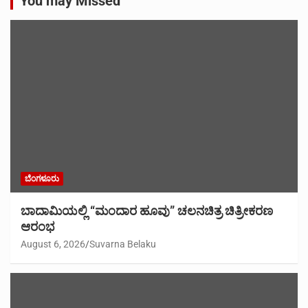
You may Missed
ಬೆಂಗಳೂರು
ಬಾದಾಮಿಯಲ್ಲಿ “ಮಂದಾರ ಹೂವು” ಚಲನಚಿತ್ರ ಚಿತ್ರೀಕರಣ
ಆರಂಭ
August 6, 2026
Suvarna Belaku