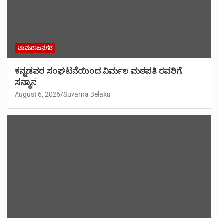
ಚಾಮರಾಜನಗರ
ಕನ್ನಡಪರ ಸಂಘಟನೆಯಿಂದ ನಿರ್ಮಲ ಮಠಪತಿ ರವರಿಗೆ
ಸನ್ಮಾನ
August 6, 2026
Suvarna Belaku