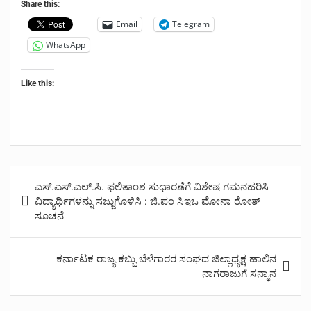
Share this:
Email
Telegram
WhatsApp
Like this:
Post
ಎಸ್.ಎಸ್.ಎಲ್.ಸಿ. ಫಲಿತಾಂಶ ಸುಧಾರಣೆಗೆ ವಿಶೇಷ ಗಮನಹರಿಸಿ
navigation
ವಿದ್ಯಾರ್ಥಿಗಳನ್ನು ಸಜ್ಜುಗೊಳಿಸಿ : ಜಿ.ಪಂ ಸಿಇಒ ಮೋನಾ ರೋತ್
ಸೂಚನೆ
ಕರ್ನಾಟಕ ರಾಜ್ಯ ಕಬ್ಬು ಬೆಳೆಗಾರರ ಸಂಘದ ಜಿಲ್ಲಾಧ್ಯಕ್ಷ ಹಾಲಿನ
ನಾಗರಾಜುಗೆ ಸನ್ಮಾನ