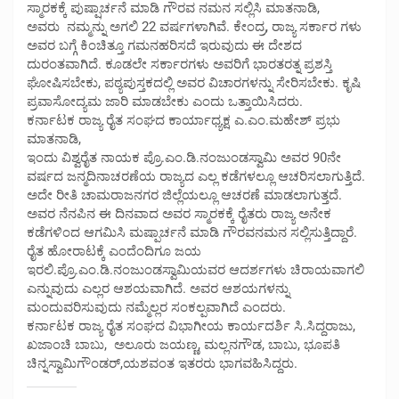
ಸ್ಮಾರಕಕ್ಕೆ ಪುಷ್ಷಾರ್ಚನೆ ಮಾಡಿ ಗೌರವ ನಮನ ಸಲ್ಲಿಸಿ ಮಾತನಾಡಿ,
ಅವರು ನಮ್ಮನ್ನು ಅಗಲಿ 22 ವರ್ಷಗಳಾಗಿವೆ. ಕೇಂದ್ರ, ರಾಜ್ಯ ಸರ್ಕಾರ ಗಳು
ಅವರ ಬಗ್ಗೆ ಕಿಂಚಿತ್ತೂ ಗಮನಹರಿಸದೆ ಇರುವುದು ಈ ದೇಶದ
ದುರಂತವಾಗಿದೆ. ಕೂಡಲೇ ಸರ್ಕಾರಗಳು ಅವರಿಗೆ ಭಾರತರತ್ನ ಪ್ರಶಸ್ತಿ
ಘೋಷಿಸಬೇಕು, ಪಠ್ಯಪುಸ್ತಕದಲ್ಲಿ ಅವರ ವಿಚಾರಗಳನ್ನು ಸೇರಿಸಬೇಕು. ಕೃಷಿ
ಪ್ರವಾಸೋದ್ಯಮ ಜಾರಿ ಮಾಡಬೇಕು ಎಂದು ಒತ್ತಾಯಿಸಿದರು.
ಕರ್ನಾಟಕ ರಾಜ್ಯ ರೈತ ಸಂಘದ ಕಾರ್ಯಾಧ್ಯಕ್ಷ ಎ.ಎಂ.ಮಹೇಶ್‌ ಪ್ರಭು
ಮಾತನಾಡಿ,
ಇಂದು ವಿಶ್ವರೈತ ನಾಯಕ ಪ್ರೊ.ಎಂ.ಡಿ.ನಂಜುಂಡಸ್ವಾಮಿ ಅವರ 90ನೇ
ವರ್ಷದ ಜನ್ಮದಿನಾಚರಣೆಯ ರಾಜ್ಯದ ಎಲ್ಲ ಕಡೆಗಳಲ್ಲೂ ಆಚರಿಸಲಾಗುತ್ತಿದೆ.
ಅದೇ ರೀತಿ ಚಾಮರಾಜನಗರ ಜಿಲ್ಲೆಯಲ್ಲೂ ಆಚರಣೆ ಮಾಡಲಾಗುತ್ತದೆ.
ಅವರ ನೆನಪಿನ ಈ ದಿನವಾದ ಅವರ ಸ್ಮಾರಕಕ್ಕೆ ರೈತರು ರಾಜ್ಯ ಅನೇಕ
ಕಡೆಗಳಿಂದ ಆಗಮಿಸಿ ಮಷ್ಪಾರ್ಚನೆ ಮಾಡಿ ಗೌರವನಮನ ಸಲ್ಲಿಸುತ್ತಿದ್ದಾರೆ.
ರೈತ ಹೋರಾಟಕ್ಕೆ ಎಂದೆಂದಿಗೂ ಜಯ
ಇರಲಿ.ಪ್ರೊ.ಎಂ.ಡಿ.ನಂಜುಂಡಸ್ವಾಮಿಯವರ ಆದರ್ಶಗಳು ಚಿರಾಯವಾಗಲಿ
ಎನ್ನುವುದು ಎಲ್ಲರ ಆಶಯವಾಗಿದೆ. ಅವರ ಆಶಯಗಳನ್ನು
ಮಂದುವರಿಸುವುದು ನಮ್ಮೆಲ್ಲರ ಸಂಕಲ್ಪವಾಗಿದೆ ಎಂದರು.
ಕರ್ನಾಟಕ ರಾಜ್ಯ ರೈತ ಸಂಘದ ವಿಭಾಗೀಯ ಕಾರ್ಯದರ್ಶಿ ಸಿ.ಸಿದ್ದರಾಜು,
ಖಜಾಂಚಿ ಬಾಬು, ಅಲೂರು ಜಯಣ್ಣ, ಮಲ್ಲನಗೌಡ, ಬಾಬು, ಭೂಪತಿ
ಚಿನ್ನಸ್ವಾಮಿಗೌಂಡರ್,ಯಶವಂತ ಇತರರು ಭಾಗವಹಿಸಿದ್ದರು.