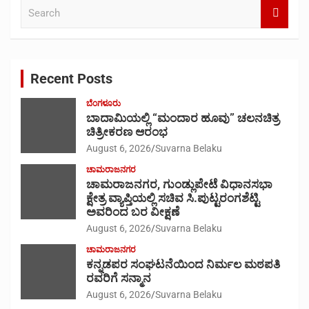
S
e
a
r
c
Recent Posts
h
ಬೆಂಗಳೂರು
ಬಾದಾಮಿಯಲ್ಲಿ “ಮಂದಾರ ಹೂವು” ಚಲನಚಿತ್ರ
ಚಿತ್ರೀಕರಣ ಆರಂಭ
August 6, 2026
Suvarna Belaku
ಚಾಮರಾಜನಗರ
ಚಾಮರಾಜನಗರ, ಗುಂಡ್ಲುಪೇಟೆ ವಿಧಾನಸಭಾ
ಕ್ಷೇತ್ರ ವ್ಯಾಪ್ತಿಯಲ್ಲಿ ಸಚಿವ ಸಿ.ಪುಟ್ಟರಂಗಶೆಟ್ಟಿ
ಅವರಿಂದ ಬರ ವೀಕ್ಷಣೆ
August 6, 2026
Suvarna Belaku
ಚಾಮರಾಜನಗರ
ಕನ್ನಡಪರ ಸಂಘಟನೆಯಿಂದ ನಿರ್ಮಲ ಮಠಪತಿ
ರವರಿಗೆ ಸನ್ಮಾನ
August 6, 2026
Suvarna Belaku