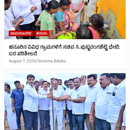
ಚಾಮರಾಜನಗರ
ಹನೂರು
ಹನೂರಿನ ವಿವಿಧ ಗ್ರಾಮಗಳಿಗೆ ಸಚಿವ ಸಿ.ಪುಟ್ಟರಂಗಶೆಟ್ಟಿ ಭೇಟಿ:
ಬರ ಪರಿಶೀಲನೆ
August 7, 2026
Suvarna Belaku