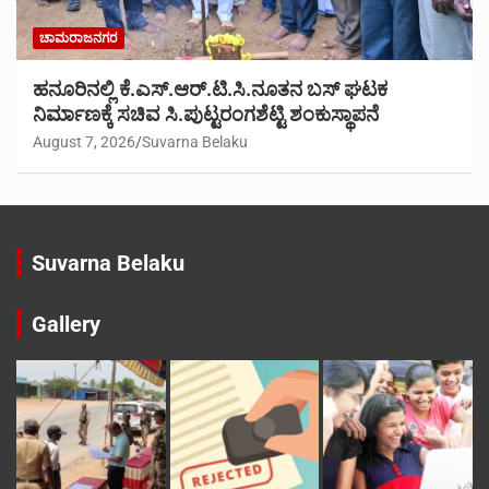
ಚಾಮರಾಜನಗರ
ಹನೂರಿನಲ್ಲಿ ಕೆ.ಎಸ್.ಆರ್.ಟಿ.ಸಿ.ನೂತನ ಬಸ್ ಘಟಕ
ನಿರ್ಮಾಣಕ್ಕೆ ಸಚಿವ ಸಿ.ಪುಟ್ಟರಂಗಶೆಟ್ಟಿ ಶಂಕುಸ್ಥಾಪನೆ
August 7, 2026
Suvarna Belaku
Suvarna Belaku
Gallery