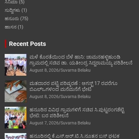
ಸಿನಿಮಾ
(5)
ಸುದ್ದಿಗಳು
(1)
ಹನೂರು
(75)
ಹಾಸನ
(1)
Recent Posts
ಮಳೆ ಕೊರತೆಯಿಂದ ಬೆಳೆ ಹಾನಿ: ಚಾಮನಹಳ್ಳಿಹುಂಡಿ
ಗ್ರಾಮದಲ್ಲಿ ಸಚಿವ ಡಾ. ಯತೀಂದ್ರ ಸಿದ್ದರಾಮಯ್ಯ ಪರಿಶೀಲನೆ
August 8, 2026
Suvarna Belaku
ಮತದಾರರ ಪಟ್ಟಿ ಪರಿಷ್ಕರಣೆ : ಆಗಸ್ಟ್ 17 ರವರೆಗೂ
ಬಿಎಲ್‍ಒಗಳಿಂದ ಮನೆಮನೆಗೆ ಭೇಟಿ
August 8, 2026
Suvarna Belaku
ಹನೂರಿನ ವಿವಿಧ ಗ್ರಾಮಗಳಿಗೆ ಸಚಿವ ಸಿ.ಪುಟ್ಟರಂಗಶೆಟ್ಟಿ
ಭೇಟಿ: ಬರ ಪರಿಶೀಲನೆ
August 7, 2026
Suvarna Belaku
ಹನೂರಿನಲ್ಲಿ ಕೆ.ಎಸ್.ಆರ್.ಟಿ.ಸಿ.ನೂತನ ಬಸ್ ಘಟಕ