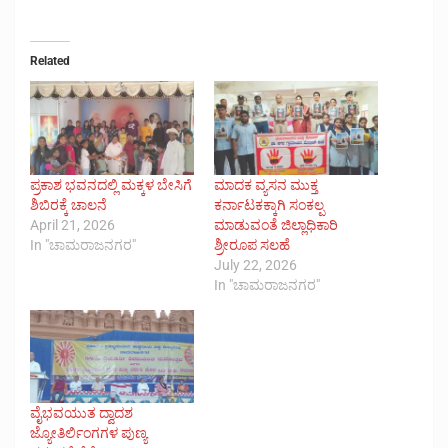
Related
ಪ್ರಕಾಶ ಭವನದಲ್ಲಿ ಮಕ್ಕಳ ಬೇಸಿಗೆ
ಮಾದಕ ವ್ಯಸನ ಮುಕ್ತ
ಶಿಬಿರಕ್ಕೆ ಚಾಲನೆ
ಕರ್ನಾಟಕಕ್ಕಾಗಿ ಸಂಕಲ್ಪ
April 21, 2026
ಮಾಡುವಂತೆ ಜಿಲ್ಲಾಧಿಕಾರಿ
In "ಚಾಮರಾಜನಗರ"
ಶ್ರೀರೂಪ ಸಲಹೆ
July 22, 2026
In "ಚಾಮರಾಜನಗರ"
ವೈಭವಯುತ ದ್ವಾದಶ
ಜ್ಯೋತಿರ್ಲಿಂಗಗಳ ಪುಣ್ಯ