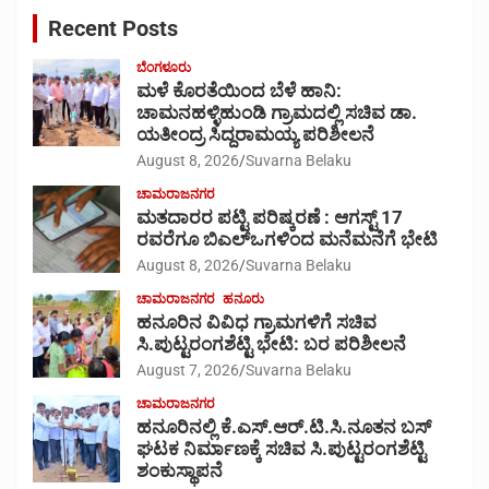
c
Recent Posts
h
ಬೆಂಗಳೂರು
ಮಳೆ ಕೊರತೆಯಿಂದ ಬೆಳೆ ಹಾನಿ:
ಚಾಮನಹಳ್ಳಿಹುಂಡಿ ಗ್ರಾಮದಲ್ಲಿ ಸಚಿವ ಡಾ.
ಯತೀಂದ್ರ ಸಿದ್ದರಾಮಯ್ಯ ಪರಿಶೀಲನೆ
August 8, 2026
Suvarna Belaku
ಚಾಮರಾಜನಗರ
ಮತದಾರರ ಪಟ್ಟಿ ಪರಿಷ್ಕರಣೆ : ಆಗಸ್ಟ್ 17
ರವರೆಗೂ ಬಿಎಲ್‍ಒಗಳಿಂದ ಮನೆಮನೆಗೆ ಭೇಟಿ
August 8, 2026
Suvarna Belaku
ಚಾಮರಾಜನಗರ
ಹನೂರು
ಹನೂರಿನ ವಿವಿಧ ಗ್ರಾಮಗಳಿಗೆ ಸಚಿವ
ಸಿ.ಪುಟ್ಟರಂಗಶೆಟ್ಟಿ ಭೇಟಿ: ಬರ ಪರಿಶೀಲನೆ
August 7, 2026
Suvarna Belaku
ಚಾಮರಾಜನಗರ
ಹನೂರಿನಲ್ಲಿ ಕೆ.ಎಸ್.ಆರ್.ಟಿ.ಸಿ.ನೂತನ ಬಸ್
ಘಟಕ ನಿರ್ಮಾಣಕ್ಕೆ ಸಚಿವ ಸಿ.ಪುಟ್ಟರಂಗಶೆಟ್ಟಿ
ಶಂಕುಸ್ಥಾಪನೆ