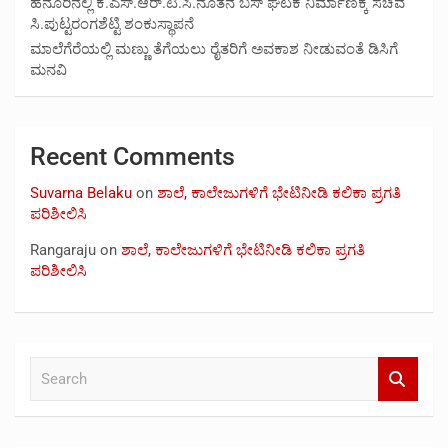
ಹನೂರಿನಲ್ಲಿ ಕೆ.ಎಸ್.ಆರ್.ಟಿ.ಸಿ.ನೂತನ ಬಸ್ ಘಟಕ ನಿರ್ಮಾಣಕ್ಕೆ ಸಚಿವ
ಸಿ.ಪುಟ್ಟರಂಗಶೆಟ್ಟಿ ಶಂಕುಸ್ಥಾಪನೆ
ಮಾಲೆಗೆರೆಯಲ್ಲಿ ಮಣ್ಣು ತೆಗೆಯಲು ರೈತರಿಗೆ ಅವಕಾಶ ನೀಡುವಂತೆ ಡಿಸಿಗೆ
ಮನವಿ
Recent Comments
Suvarna Belaku
on
ಶಾಲೆ, ಕಾಲೇಜುಗಳಿಗೆ ಭೇಟಿನೀಡಿ ಕಲಿಕಾ ಪ್ರಗತಿ
ಪರಿಶೀಲಿಸಿ
Rangaraju
on
ಶಾಲೆ, ಕಾಲೇಜುಗಳಿಗೆ ಭೇಟಿನೀಡಿ ಕಲಿಕಾ ಪ್ರಗತಿ
ಪರಿಶೀಲಿಸಿ
S
e
a
r