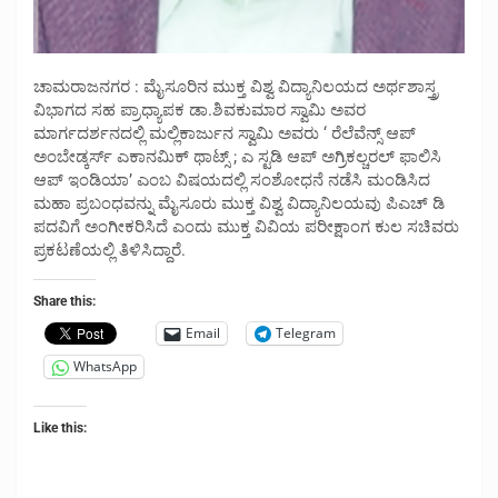
ಚಾಮರಾಜನಗರ : ಮೈಸೂರಿನ ಮುಕ್ತ ವಿಶ್ವ ವಿದ್ಯಾನಿಲಯದ ಅರ್ಥಶಾಸ್ತ್ರ
ವಿಭಾಗದ ಸಹ ಪ್ರಾಧ್ಯಾಪಕ ಡಾ.ಶಿವಕುಮಾರ ಸ್ವಾಮಿ ಅವರ
ಮಾರ್ಗದರ್ಶನದಲ್ಲಿ ಮಲ್ಲಿಕಾರ್ಜುನ ಸ್ವಾಮಿ ಅವರು ‘ ರೆಲೆವೆನ್ಸ್ ಆಪ್
ಅಂಬೇಡ್ಕರ್ಸ್ ಎಕಾನಮಿಕ್ ಥಾಟ್ಸ್ ; ಎ ಸ್ಟಡಿ ಆಪ್ ಅಗ್ರಿಕಲ್ಚರಲ್ ಫಾಲಿಸಿ
ಆಪ್ ಇಂಡಿಯಾ’ ಎಂಬ ವಿಷಯದಲ್ಲಿ ಸಂಶೋಧನೆ ನಡೆಸಿ ಮಂಡಿಸಿದ
ಮಹಾ ಪ್ರಬಂಧವನ್ನು ಮೈಸೂರು ಮುಕ್ತ ವಿಶ್ವ ವಿದ್ಯಾನಿಲಯವು ಪಿಎಚ್ ಡಿ
ಪದವಿಗೆ ಅಂಗೀಕರಿಸಿದೆ ಎಂದು ಮುಕ್ತ ವಿವಿಯ ಪರೀಕ್ಷಾಂಗ ಕುಲ ಸಚಿವರು
ಪ್ರಕಟಣೆಯಲ್ಲಿ ತಿಳಿಸಿದ್ದಾರೆ.
Share this:
Email
Telegram
WhatsApp
Like this: