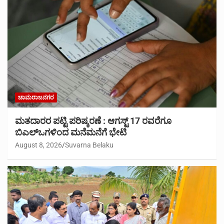
ಚಾಮರಾಜನಗರ
ಮತದಾರರ ಪಟ್ಟಿ ಪರಿಷ್ಕರಣೆ : ಆಗಸ್ಟ್ 17 ರವರೆಗೂ
ಬಿಎಲ್‍ಒಗಳಿಂದ ಮನೆಮನೆಗೆ ಭೇಟಿ
August 8, 2026
Suvarna Belaku