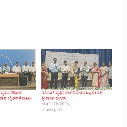
ವೃತ್ತದ ಸಮೀಪ
ನರ್ಸಿಂಗ್ ವೃತ್ತಿಗೆ ದೇಶ,ವಿದೇಶದಲ್ಲೂ ಬೇಡಿಕೆ :
ನೂತನ ಕಟ್ಟಡಗಳ ಭೂಮಿ
ಶ್ರೀಕಾಂತ್ ಫುಲಾರಿ
March 26, 2026
Similar post