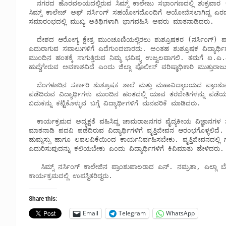
  ನಗರದ ಹೊರವಲಯದಲ್ಲಿರುವ ಸಿಮ್ಸ್ ಕಾಲೇಜು ಸಭಾಂಗಣದಲ್ಲಿ ಶುಕ್ರವಾರ (ಮಾ.27) ದಂದು ಚಾಮರಾಜನಗರ ವೈದ್ಯಕೀಯ ವಿಜ್ಞಾನಗಳ ಸಂಸ್ಥೆ ಹಾಗೂ 
ಸಿಮ್ಸ್ ಕಾಲೇಜ್ ಅಫ್ ನರ್ಸಿಂಗ್ ಸಹಯೋಗದೊಂದಿಗೆ ಆಯೋಜಿಸಲಾಗಿದ್ದ ಎರಡನೇ ಬ್
ಸಮಾರಂಭದಲ್ಲಿ ಮುಖ್ಯ ಅತಿಥಿಗಳಾಗಿ ಭಾಗವಹಿಸಿ ಅವರು ಮಾತನಾಡಿದರು.

  ದೇಶದ ಆರೋಗ್ಯ ಕ್ಷೇತ್ರ ಮುಂಚೂಣಿಯಲ್ಲಿರಲು ಶುಶ್ರೂಷಕರ (ನರ್ಸಿಂಗ್) ಪಾತ್ರ ಮಹತ್ವದ್ದಾಗಿದೆ. ವೈದ್ಯಕೀಯ ಕ್ಷೇತ್ರದಲ್ಲಿ ಹಲವಾರು ಸಂದರ್ಭಗಳಲ್ಲಿ 
ಎದುರಾಗುವ ಸವಾಲುಗಳಿಗೆ ಎದೆಗುಂದಬಾರದು. ಅಂತಹ ಶುಶ್ರೂಷಕ ವಿದ್ಯಾರ್ಥಿಗ
ಮುಂದಿನ ಹಂತಕ್ಕೆ ಸಾಗುತ್ತಿರುವ ನಿಮ್ಮ ಭವಿಷ್ಯ ಉಜ್ವಲವಾಗಲಿ. ತಮಗೆ ಐ.ಎ.
ಹುದ್ದೆಗೇರುವ ಅವಕಾಶವಿದೆ ಎಂದು ಜಿಲ್ಲಾ ಪೊಲೀಸ್ ವರಿಷ್ಠಾಧಿಕಾರಿ ಮುತ್ತುರಾಜ
  ಬೆಂಗಳೂರಿನ ಸರ್ಕಾರಿ ಶುಶ್ರೂಷಕ ಶಾಲೆ ಮತ್ತು ಮಹಾವಿದ್ಯಾಲಯದ ಪ್ರಾಂಶುಪಾಲರಾದ ಮಡಿವಾಳಪ್ಪ ನಾಗರಹಳ್ಳಿ ಅವರು ಮಾತನಾಡಿ ಬಿ.ಎಸ್.ಸಿ ಪದವಿ 
ಪಡೆದಿರುವ ವಿದ್ಯಾರ್ಥಿಗಳು ಮುಂದಿನ ಹಂತದಲ್ಲಿ ಯಾವ ತರಬೇತಿಗಳನ್ನು ಪಡೆಯ
ಬದುಕನ್ನು ಕಟ್ಟಿಕೊಳ್ಳುವ ಬಗ್ಗೆ ವಿದ್ಯಾರ್ಥಿಗಳಿಗೆ ಮನವರಿಕೆ ಮಾಡಿದರು. 

  ಕಾರ್ಯಕ್ರಮದ ಅದ್ಯಕ್ಷತೆ ವಹಿಸಿದ್ದ ಚಾಮರಾಜನಗರ ವೈದ್ಯಕೀಯ ವಿಜ್ಞಾನಗಳ ಸಂಸ್ಥೆಯ ಡೀನ್ ಹಾಗೂ ನಿರ್ದೇಶಕರಾದ ಡಾ. ಎಚ್.ಜಿ. ಮಂಜುನಾಥ್ ಅವರು 
ಮಾತನಾಡಿ ಪದವಿ ಪಡೆದಿರುವ ವಿದ್ಯಾರ್ಥಿಗಳಿಗೆ ವೃತ್ತಿಜೀವನ ಆರಂಭಗೊಳ್ಳಲಿದೆ
ಹುಮ್ಮಸ್ಸು ಹಾಗೂ ಲವಲವಿಕೆಯಿಂದ ಕಾರ್ಯನಿರ್ವಹಿಸಬೇಕು. ವೃತ್ತಿಜೀವನದಲ್ಲಿ ಗ
ಎದುರಿಸುವುದನ್ನು ಕಲಿಯಬೇಕು ಎಂದು ವಿದ್ಯಾರ್ಥಿಗಳಿಗೆ ಕಿವಿಮಾತು ಹೇಳಿದರು. 
   ಸಿಮ್ಸ್ ನರ್ಸಿಂಗ್ ಕಾಲೇಜಿನ ಪ್ರಾಂಶುಪಾಲರಾದ ಎನ್. ನಮ್ರತಾ, ಎಲ್ಲಾ ಬೋಧಕರು, ಭೋಧಕೇತರ ವರ್ಗದವರು, ವಿದ್ಯಾರ್ಥಿಗಳ ಪೋಷಕರು 
ಕಾರ್ಯಕ್ರಮದಲ್ಲಿ ಉಪಸ್ಥಿತರಿದ್ದರು.
Share this:
Email
Telegram
WhatsApp