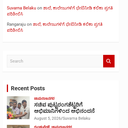
Suvarna Belaku
on
ಶಾಲೆ, ಕಾಲೇಜುಗಳಿಗೆ ಭೇಟಿನೀಡಿ ಕಲಿಕಾ ಪ್ರಗತಿ
ಪರಿಶೀಲಿಸಿ
Rangaraju
on
ಶಾಲೆ, ಕಾಲೇಜುಗಳಿಗೆ ಭೇಟಿನೀಡಿ ಕಲಿಕಾ ಪ್ರಗತಿ
ಪರಿಶೀಲಿಸಿ
S
e
a
r
c
Recent Posts
h
ಚಾಮರಾಜನಗರ
ಸಚಿವ ಪುಟ್ಟರಂಗಶೆಟ್ಟರಿಗೆ
ಅಭಿಮಾನಿಗಳಿಂದ ಅಭಿನಂದನೆ
August 5, 2026
Suvarna Belaku
ಗುಂಡ್ಲುಪೇಟೆ
ಚಾಮರಾಜನಗರ