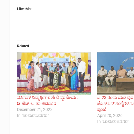
Like this:
Related
ನರ್ಸಿಂಗ್ ವಿದ್ಯಾರ್ಥಿಗಳ ಸೇವೆ ಸ್ಮರಣೀಯ :
ಏ.23 ರಂದು ಯಡಪುರ 
ಡಿ.ಹೆಚ್.ಒ. ಡಾ.ಚಿದಂಬರ
ಜೆಎಸ್ಎಸ್ ಸಂಸ್ಥೆಗಳ 
December 21, 2023
ಪೂಜೆ
In "ಚಾಮರಾಜನಗರ"
April 20, 2026
In "ಚಾಮರಾಜನಗರ"