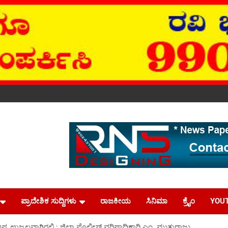
ಪ್ರಾದೇಶಿಕ ಸುದ್ದಿಗಳು
ರಾಜಕೀಯ
ಸಿನಿಮಾ
ಕ್ರೈಂ
YOU
ವಿಷ್ಯ ಉಜ್ವಲವಾಗಿರಲಿ : ಜಿಲ್ಲಾ ಪೊಲೀಸ್ ವರಿಷ್ಠಾಧಿಕಾರಿ ಎಂ. ಮುತ್ತುರಾಜು