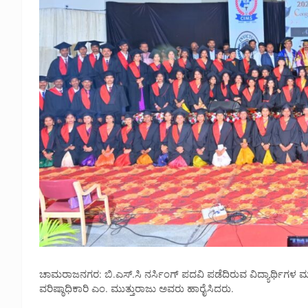
ಚಾಮರಾಜನಗರ: ಬಿ.ಎಸ್.ಸಿ ನರ್ಸಿಂಗ್ ಪದವಿ ಪಡೆದಿರುವ ವಿದ್ಯಾರ್ಥಿಗಳ ಮ
ವರಿಷ್ಠಾಧಿಕಾರಿ ಎಂ. ಮುತ್ತುರಾಜು ಅವರು ಹಾರೈಸಿದರು.