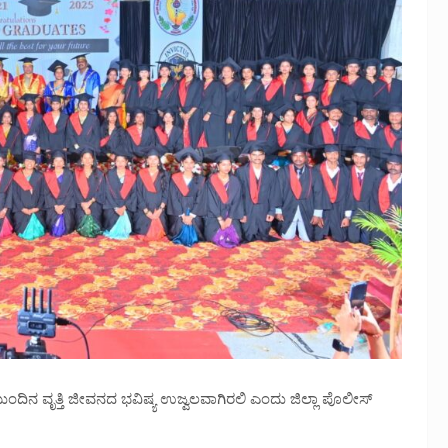
ುಂದಿನ ವೃತ್ತಿ ಜೀವನದ ಭವಿಷ್ಯ ಉಜ್ವಲವಾಗಿರಲಿ ಎಂದು ಜಿಲ್ಲಾ ಪೊಲೀಸ್