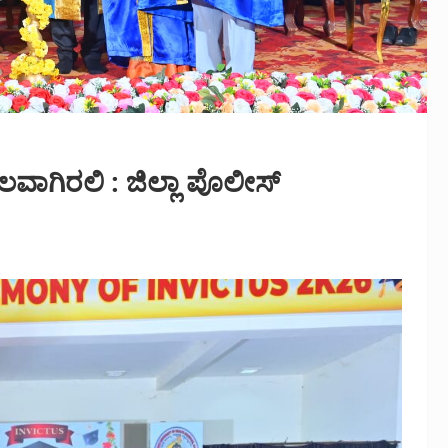
್ವಲವಾಗಿರಲಿ : ಜಿಲ್ಲಾ ಪೊಲೀಸ್