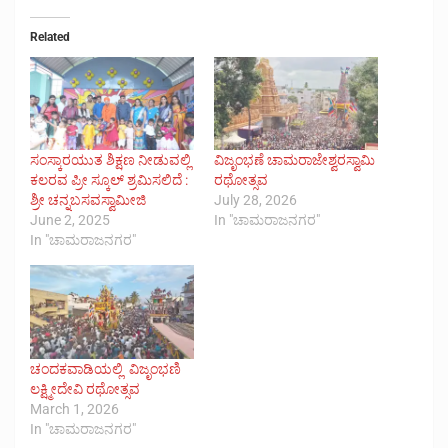
Related
ಸಂಸ್ಕಾರಯುತ ಶಿಕ್ಷಣ ನೀಡುವಲ್ಲಿ
ವಿಜೃಂಭಣೆ ಚಾಮರಾಜೇಶ್ವರಸ್ವಾಮಿ
ಕಲರವ ಪ್ರೀ ಸ್ಕೂಲ್ ಶ್ರಮಿಸಲಿದೆ :
ರಥೋತ್ಸವ
ಶ್ರೀ ಚನ್ನಬಸವಸ್ವಾಮೀಜಿ
July 28, 2026
June 2, 2025
In "ಚಾಮರಾಜನಗರ"
In "ಚಾಮರಾಜನಗರ"
ಚಂದಕವಾಡಿಯಲ್ಲಿ ವಿಜೃಂಭಣಿ
ಲಕ್ಷ್ಮೀದೇವಿ ರಥೋತ್ಸವ
March 1, 2026
In "ಚಾಮರಾಜನಗರ"