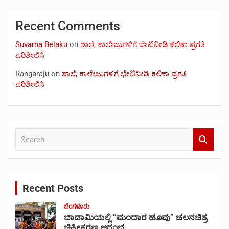
Recent Comments
Suvarna Belaku
on
ಶಾಲೆ, ಕಾಲೇಜುಗಳಿಗೆ ಭೇಟಿನೀಡಿ ಕಲಿಕಾ ಪ್ರಗತಿ
ಪರಿಶೀಲಿಸಿ
Rangaraju
on
ಶಾಲೆ, ಕಾಲೇಜುಗಳಿಗೆ ಭೇಟಿನೀಡಿ ಕಲಿಕಾ ಪ್ರಗತಿ
ಪರಿಶೀಲಿಸಿ
S
e
a
r
c
Recent Posts
h
ಬೆಂಗಳೂರು
ಬಾದಾಮಿಯಲ್ಲಿ “ಮಂದಾರ ಹೂವು” ಚಲನಚಿತ್ರ
ಚಿತ್ರೀಕರಣ ಆರಂಭ