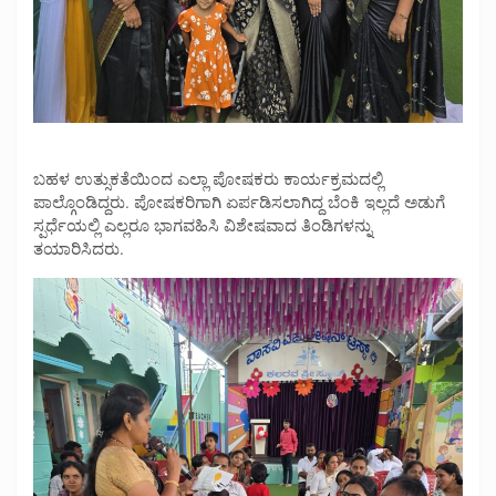
ಬಹಳ ಉತ್ಸುಕತೆಯಿಂದ ಎಲ್ಲಾ ಪೋಷಕರು ಕಾರ್ಯಕ್ರಮದಲ್ಲಿ
ಪಾಲ್ಗೊಂಡಿದ್ದರು. ಪೋಷಕರಿಗಾಗಿ ಏರ್ಪಡಿಸಲಾಗಿದ್ದ ಬೆಂಕಿ ಇಲ್ಲದೆ ಅಡುಗೆ
ಸ್ಪರ್ಧೆಯಲ್ಲಿ ಎಲ್ಲರೂ ಭಾಗವಹಿಸಿ ವಿಶೇಷವಾದ ತಿಂಡಿಗಳನ್ನು
ತಯಾರಿಸಿದರು.