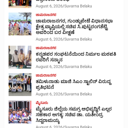
August 6, 2026
Suvarna Belaku
ಚಾಮರಾಜನಗರ
ಚಾಮರಾಜನಗರ, ಗುಂಡ್ಲುಪೇಟೆ ವಿಧಾನಸಭಾ
ಕ್ಷೇತ್ರ ವ್ಯಾಪ್ತಿಯಲ್ಲಿ ಸಚಿವ ಸಿ.ಪುಟ್ಟರಂಗಶೆಟ್ಟಿ
ಅವರಿಂದ ಬರ ವೀಕ್ಷಣೆ
August 6, 2026
Suvarna Belaku
ಚಾಮರಾಜನಗರ
ಕನ್ನಡಪರ ಸಂಘಟನೆಯಿಂದ ನಿರ್ಮಲ ಮಠಪತಿ
ರವರಿಗೆ ಸನ್ಮಾನ
August 6, 2026
Suvarna Belaku
ಚಾಮರಾಜನಗರ
ತಮಿಳುನಾಡು ಮಾಜಿ ಸಿಎಂ ಸ್ಟಾಲಿನ್ ವಿರುದ್ದ
ಪ್ರತಿಭಟನೆ
August 6, 2026
Suvarna Belaku
ಮೈಸೂರು
ಮೈಸೂರು ಜಿಲ್ಲೆಯ ಸಮಗ್ರ ಅಭಿವೃದ್ಧಿಗೆ ಎಲ್ಲರ
ಸಹಕಾರ ಅಗತ್ಯ: ಸಚಿವ ಡಾ. ಯತೀಂದ್ರ
ಸಿದ್ದರಾಮಯ್ಯ
August 6, 2026
Suvarna Belaku