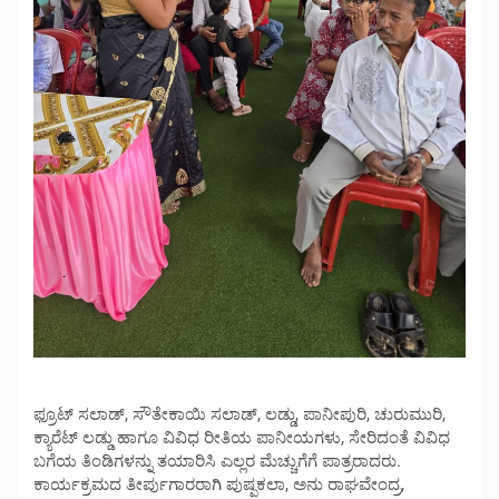
ಫ್ರೂಟ್ ಸಲಾಡ್, ಸೌತೇಕಾಯಿ ಸಲಾಡ್, ಲಡ್ಡು, ಪಾನೀಪುರಿ, ಚುರುಮುರಿ,
ಕ್ಯಾರೆಟ್ ಲಡ್ಡು ಹಾಗೂ ವಿವಿಧ ರೀತಿಯ ಪಾನೀಯಗಳು, ಸೇರಿದಂತೆ ವಿವಿಧ
ಬಗೆಯ ತಿಂಡಿಗಳನ್ನು ತಯಾರಿಸಿ ಎಲ್ಲರ ಮೆಚ್ಚುಗೆಗೆ ಪಾತ್ರರಾದರು.
ಕಾರ್ಯಕ್ರಮದ ತೀರ್ಪುಗಾರರಾಗಿ ಪುಷ್ಪಕಲಾ, ಅನು ರಾಘವೇಂದ್ರ,