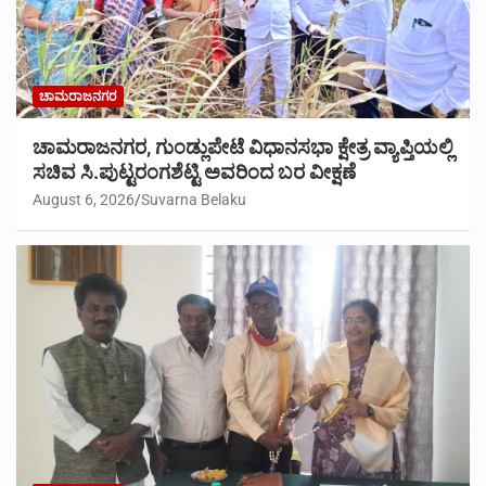
ಚಾಮರಾಜನಗರ
ಚಾಮರಾಜನಗರ, ಗುಂಡ್ಲುಪೇಟೆ ವಿಧಾನಸಭಾ ಕ್ಷೇತ್ರ ವ್ಯಾಪ್ತಿಯಲ್ಲಿ
ಸಚಿವ ಸಿ.ಪುಟ್ಟರಂಗಶೆಟ್ಟಿ ಅವರಿಂದ ಬರ ವೀಕ್ಷಣೆ
August 6, 2026
Suvarna Belaku