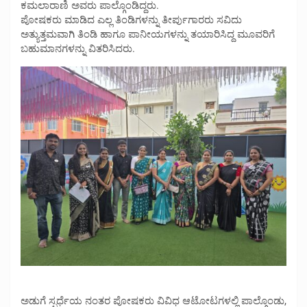
ಕಮಲಾರಾಣಿ ಅವರು ಪಾಲ್ಗೊಂಡಿದ್ದರು.
ಪೋಷಕರು ಮಾಡಿದ ಎಲ್ಲ ತಿಂಡಿಗಳನ್ನು ತೀರ್ಪುಗಾರರು ಸವಿದು
ಅತ್ಯುತ್ತಮವಾಗಿ ತಿಂಡಿ ಹಾಗೂ ಪಾನೀಯಗಳನ್ನು ತಯಾರಿಸಿದ್ದ ಮೂವರಿಗೆ
ಬಹುಮಾನಗಳನ್ನು ವಿತರಿಸಿದರು.
ಅಡುಗೆ ಸ್ಪರ್ಧೆಯ ನಂತರ ಪೋಷಕರು ವಿವಿಧ ಆಟೋಟಗಳಲ್ಲಿ ಪಾಲ್ಗೊಂಡು,