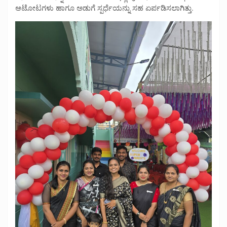
ಆಟೋಟಗಳು ಹಾಗೂ ಅಡುಗೆ ಸ್ಪರ್ಧೆಯನ್ನು ಸಹ ಏರ್ಪಡಿಸಲಾಗಿತ್ತು.