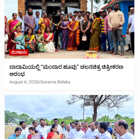
ಬೆಂಗಳೂರು
ಬಾದಾಮಿಯಲ್ಲಿ “ಮಂದಾರ ಹೂವು” ಚಲನಚಿತ್ರ ಚಿತ್ರೀಕರಣ
ಆರಂಭ
August 6, 2026
Suvarna Belaku