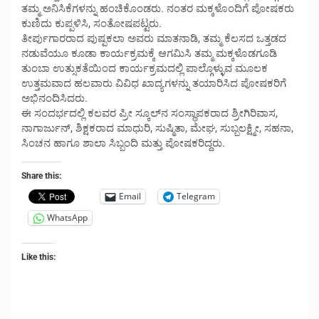
ತಮ್ಮ ಅನಿಸಿಕೆಗಳನ್ನು ಹಂಚಿಕೊಂಡರು. ನಂತರ ಮಕ್ಕಳೊಂದಿಗೆ ಪೋಷಕರು
ಕುಣಿದು ಕುಪ್ಪಳಿಸಿ, ಸಂತೋಷಪಟ್ಟರು.
ತೀರ್ಪುಗಾರರಾದ ಪುಷ್ಪಕಲಾ ಅವರು ಮಾತನಾಡಿ, ತಮ್ಮ ಕೆಲಸದ ಒತ್ತಡದ
ನಡುವೆಯೂ ಕೂಡಾ ಕಾರ್ಯಕ್ರಮಕ್ಕೆ ಆಗಮಿಸಿ ತಮ್ಮ ಮಕ್ಕಳೊಡಗೂಡಿ
ತುಂಬಾ ಉತ್ಸುಕತೆಯಿಂದ ಕಾರ್ಯಕ್ರಮದಲ್ಲಿ ಪಾಲ್ಗೊಳ್ಳುವ ಮೂಲಕ
ಉತ್ತಮವಾದ ಹಲವಾರು ವಿವಿಧ ಖಾದ್ಯಗಳನ್ನು ತಯಾರಿಸಿದ ಪೋಷಕರಿಗೆ
ಅಭಿನಂದಿಸಿದರು.
ಈ ಸಂದರ್ಭದಲ್ಲಿ ಕಲವರ ಪ್ರೀ ಸ್ಕೂಲ್‌ನ ಸಂಸ್ಥಾಪಕರಾದ ಶ್ರೀಗಿರಿವಾಸ,
ನಾಗಾರ್ಜುನ್, ಶಿಕ್ಷಕರಾದ ಮಾಧುರಿ, ಸುಷ್ಮಿತಾ, ಮೇಘ, ಸುಬ್ಬಲಕ್ಷ್ಮೀ, ಸಹನಾ,
ಸಿಂಚನ ಹಾಗೂ ಶಾಲಾ ಸಿಬ್ಬಂದಿ ಮತ್ತು ಪೋಷಕರಿದ್ದರು.
Share this:
Email
Telegram
WhatsApp
Like this: