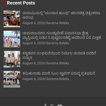
Recent Posts
ಬಾದಾಮಿಯಲ್ಲಿ “ಮಂದಾರ ಹೂವು” ಚಲನಚಿತ್ರ ಚಿತ್ರೀಕರಣ
ಆರಂಭ
August 6, 2026
Suvarna Belaku
ಚಾಮರಾಜನಗರ, ಗುಂಡ್ಲುಪೇಟೆ ವಿಧಾನಸಭಾ ಕ್ಷೇತ್ರ
ವ್ಯಾಪ್ತಿಯಲ್ಲಿ ಸಚಿವ ಸಿ.ಪುಟ್ಟರಂಗಶೆಟ್ಟಿ ಅವರಿಂದ ಬರ ವೀಕ್ಷಣೆ
August 6, 2026
Suvarna Belaku
ಕನ್ನಡಪರ ಸಂಘಟನೆಯಿಂದ ನಿರ್ಮಲ ಮಠಪತಿ ರವರಿಗೆ
ಸನ್ಮಾನ
August 6, 2026
Suvarna Belaku
ತಮಿಳುನಾಡು ಮಾಜಿ ಸಿಎಂ ಸ್ಟಾಲಿನ್ ವಿರುದ್ದ ಪ್ರತಿಭಟನೆ
August 6, 2026
Suvarna Belaku