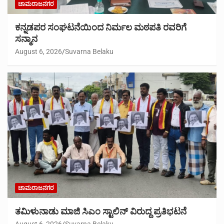
ಚಾಮರಾಜನಗರ
ಕನ್ನಡಪರ ಸಂಘಟನೆಯಿಂದ ನಿರ್ಮಲ ಮಠಪತಿ ರವರಿಗೆ
ಸನ್ಮಾನ
August 6, 2026
Suvarna Belaku
ಚಾಮರಾಜನಗರ
ತಮಿಳುನಾಡು ಮಾಜಿ ಸಿಎಂ ಸ್ಟಾಲಿನ್ ವಿರುದ್ದ ಪ್ರತಿಭಟನೆ