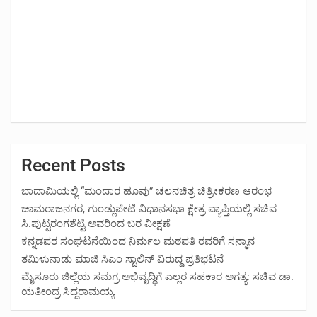
Recent Posts
ಬಾದಾಮಿಯಲ್ಲಿ “ಮಂದಾರ ಹೂವು” ಚಲನಚಿತ್ರ ಚಿತ್ರೀಕರಣ ಆರಂಭ
ಚಾಮರಾಜನಗರ, ಗುಂಡ್ಲುಪೇಟೆ ವಿಧಾನಸಭಾ ಕ್ಷೇತ್ರ ವ್ಯಾಪ್ತಿಯಲ್ಲಿ ಸಚಿವ
ಸಿ.ಪುಟ್ಟರಂಗಶೆಟ್ಟಿ ಅವರಿಂದ ಬರ ವೀಕ್ಷಣೆ
ಕನ್ನಡಪರ ಸಂಘಟನೆಯಿಂದ ನಿರ್ಮಲ ಮಠಪತಿ ರವರಿಗೆ ಸನ್ಮಾನ
ತಮಿಳುನಾಡು ಮಾಜಿ ಸಿಎಂ ಸ್ಟಾಲಿನ್ ವಿರುದ್ದ ಪ್ರತಿಭಟನೆ
ಮೈಸೂರು ಜಿಲ್ಲೆಯ ಸಮಗ್ರ ಅಭಿವೃದ್ಧಿಗೆ ಎಲ್ಲರ ಸಹಕಾರ ಅಗತ್ಯ: ಸಚಿವ ಡಾ.
ಯತೀಂದ್ರ ಸಿದ್ದರಾಮಯ್ಯ