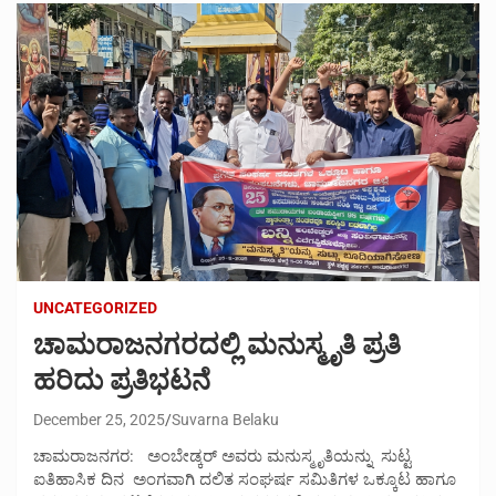
UNCATEGORIZED
ಚಾಮರಾಜನಗರದಲ್ಲಿ ಮನುಸ್ಮೃತಿ ಪ್ರತಿ
ಹರಿದು ಪ್ರತಿಭಟನೆ
December 25, 2025
Suvarna Belaku
ಚಾಮರಾಜನಗರ: ಅಂಬೇಡ್ಕರ್ ಅವರು ಮನುಸ್ಮೃತಿಯನ್ನು ಸುಟ್ಟ
ಐತಿಹಾಸಿಕ ದಿನ ಅಂಗವಾಗಿ ದಲಿತ ಸಂಘರ್ಷ ಸಮಿತಿಗಳ ಒಕ್ಕೂಟ ಹಾಗೂ