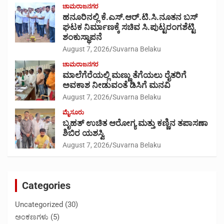
ಚಾಮರಾಜನಗರ
ಹನೂರಿನಲ್ಲಿ ಕೆ.ಎಸ್.ಆರ್.ಟಿ.ಸಿ.ನೂತನ ಬಸ್
ಘಟಕ ನಿರ್ಮಾಣಕ್ಕೆ ಸಚಿವ ಸಿ.ಪುಟ್ಟರಂಗಶೆಟ್ಟಿ
ಶಂಕುಸ್ಥಾಪನೆ
August 7, 2026
Suvarna Belaku
ಚಾಮರಾಜನಗರ
ಮಾಲೆಗೆರೆಯಲ್ಲಿ ಮಣ್ಣು ತೆಗೆಯಲು ರೈತರಿಗೆ
ಅವಕಾಶ ನೀಡುವಂತೆ ಡಿಸಿಗೆ ಮನವಿ
August 7, 2026
Suvarna Belaku
ಮೈಸೂರು
ಬೃಹತ್ ಉಚಿತ ಆರೋಗ್ಯ ಮತ್ತು ಕಣ್ಣಿನ ತಪಾಸಣಾ
ಶಿಬಿರ ಯಶಸ್ವಿ
August 7, 2026
Suvarna Belaku
Categories
Uncategorized
(30)
ಅಂಕಣಗಳು
(5)