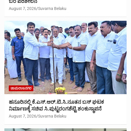
ಬರ ಪರಿಶೀಲನೆ
August 7, 2026
Suvarna Belaku
ಚಾಮರಾಜನಗರ
ಹನೂರಿನಲ್ಲಿ ಕೆ.ಎಸ್.ಆರ್.ಟಿ.ಸಿ.ನೂತನ ಬಸ್ ಘಟಕ
ನಿರ್ಮಾಣಕ್ಕೆ ಸಚಿವ ಸಿ.ಪುಟ್ಟರಂಗಶೆಟ್ಟಿ ಶಂಕುಸ್ಥಾಪನೆ
August 7, 2026
Suvarna Belaku