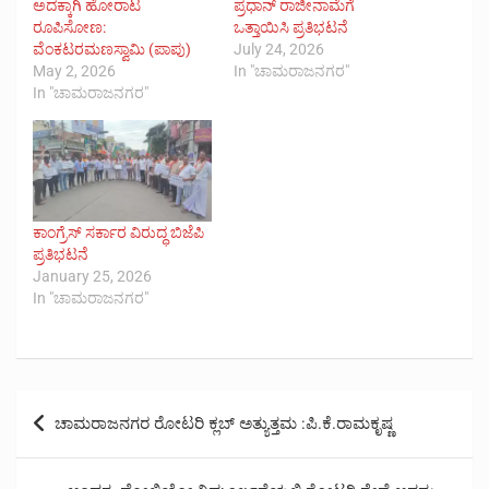
ಅದಕ್ಕಾಗಿ ಹೋರಾಟ
ಪ್ರಧಾನ್ ರಾಜೀನಾಮೆಗೆ
ರೂಪಿಸೋಣ:
ಒತ್ತಾಯಿಸಿ ಪ್ರತಿಭಟನೆ
ವೆಂಕಟರಮಣಸ್ವಾಮಿ (ಪಾಪು)
July 24, 2026
May 2, 2026
In "ಚಾಮರಾಜನಗರ"
In "ಚಾಮರಾಜನಗರ"
ಕಾಂಗ್ರೆಸ್‌ ಸರ್ಕಾರ ವಿರುದ್ಧ ಬಿಜೆಪಿ
ಪ್ರತಿಭಟನೆ
January 25, 2026
In "ಚಾಮರಾಜನಗರ"
Post
ಚಾಮರಾಜನಗರ ರೋಟರಿ ಕ್ಲಬ್ ಅತ್ಯುತ್ತಮ :ಪಿ.ಕೆ.ರಾಮಕೃಷ್ಣ
navigation