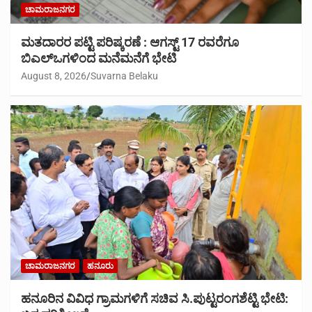
ಚಾಮರಾಜನಗರ
ಮತದಾರರ ಪಟ್ಟಿ ಪರಿಷ್ಕರಣೆ : ಆಗಸ್ಟ್ 17 ರವರೆಗೂ
ಬಿಎಲ್‍ಒಗಳಿಂದ ಮನೆಮನೆಗೆ ಭೇಟಿ
August 8, 2026
Suvarna Belaku
ಚಾಮರಾಜನಗರ
ಹನೂರು
ಹನೂರಿನ ವಿವಿಧ ಗ್ರಾಮಗಳಿಗೆ ಸಚಿವ ಸಿ.ಪುಟ್ಟರಂಗಶೆಟ್ಟಿ ಭೇಟಿ: