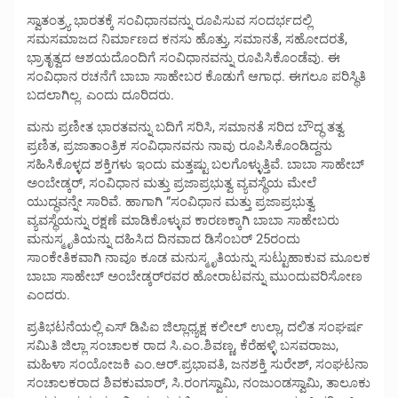
ಸ್ವಾತಂತ್ರ್ಯ ಭಾರತಕ್ಕೆ ಸಂವಿಧಾನವನ್ನು ರೂಪಿಸುವ ಸಂದರ್ಭದಲ್ಲಿ
ಸಮಸಮಾಜದ ನಿರ್ಮಾಣದ ಕನಸು ಹೊತ್ತು, ಸಮಾನತೆ, ಸಹೋದರತೆ,
ಭ್ರಾತೃತ್ವದ ಆಶಯದೊಂದಿಗೆ ಸಂವಿಧಾನವನ್ನು ರೂಪಿಸಿಕೊಂಡೆವು. ಈ
ಸಂವಿಧಾನ ರಚನೆಗೆ ಬಾಬಾ ಸಾಹೇಬರ ಕೊಡುಗೆ ಆಗಾಧ. ಈಗಲೂ ಪರಿಸ್ಥಿತಿ
ಬದಲಾಗಿಲ್ಲ. ಎಂದು ದೂರಿದರು.
ಮನು ಪ್ರಣೀತ ಭಾರತವನ್ನು ಬದಿಗೆ ಸರಿಸಿ, ಸಮಾನತೆ ಸರಿದ ಬೌದ್ಧ ತತ್ವ
ಪ್ರಣಿತ, ಪ್ರಜಾತಾಂತ್ರಿಕ ಸಂವಿಧಾನವನು ನಾವು ರೂಪಿಸಿಕೊಂಡಿದ್ದನು
ಸಹಿಸಿಕೊಳ್ಳದ ಶಕ್ತಿಗಳು ಇಂದು ಮತ್ತಷ್ಟು ಬಲಗೊಳ್ಳುತ್ತಿವೆ. ಬಾಬಾ ಸಾಹೇಬ್
ಅಂಬೇಡ್ಕರ್, ಸಂವಿಧಾನ ಮತ್ತು ಪ್ರಜಾಪ್ರಭುತ್ವ ವ್ಯವಸ್ಥೆಯ ಮೇಲೆ
ಯುದ್ಧವನ್ನೇ ಸಾರಿವೆ. ಹಾಗಾಗಿ ”ಸಂವಿಧಾನ ಮತ್ತು ಪ್ರಜಾಪ್ರಭುತ್ವ
ವ್ಯವಸ್ಥೆಯನ್ನು ರಕ್ಷಣೆ ಮಾಡಿಕೊಳ್ಳುವ ಕಾರಣಕ್ಕಾಗಿ ಬಾಬಾ ಸಾಹೇಬರು
ಮನುಸ್ಮೃತಿಯನ್ನು ದಹಿಸಿದ ದಿನವಾದ ಡಿಸೆಂಬರ್ 25ರಂದು
ಸಾಂಕೇತಿಕವಾಗಿ ನಾವೂ ಕೂಡ ಮನುಸ್ಮೃತಿಯನ್ನು ಸುಟ್ಟುಹಾಕುವ ಮೂಲಕ
ಬಾಬಾ ಸಾಹೇಬ್ ಅಂಬೇಡ್ಕರ್‌ರವರ ಹೋರಾಟವನ್ನು ಮುಂದುವರಿಸೋಣ
ಎಂದರು.
ಪ್ರತಿಭಟನೆಯಲ್ಲಿ ಎಸ್ ಡಿಪಿಐ ಜಿಲ್ಲಾಧ್ಯಕ್ಷ ಕಲೀಲ್ ಉಲ್ಲಾ, ದಲಿತ ಸಂಘರ್ಷ
ಸಮಿತಿ ಜಿಲ್ಲಾ ಸಂಚಾಲಕ ರಾದ ಸಿ.ಎಂ.ಶಿವಣ್ಣ, ಕೆರೆಹಳ್ಳಿ ಬಸವರಾಜು,
ಮಹಿಳಾ ಸಂಯೋಜಕಿ ಎಂ.ಆರ್.ಪ್ರಭಾವತಿ, ಜನಶಕ್ತಿ ಸುರೇಶ್, ಸಂಘಟನಾ
ಸಂಚಾಲಕರಾದ ಶಿವಕುಮಾರ್, ಸಿ.ರಂಗಸ್ವಾಮಿ, ನಂಜುಂಡಸ್ವಾಮಿ, ತಾಲೂಕು