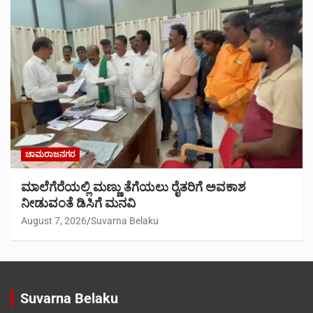
ಚಾಮರಾಜನಗರ
ಮಾಲೆಗೆರೆಯಲ್ಲಿ ಮಣ್ಣು ತೆಗೆಯಲು ರೈತರಿಗೆ ಅವಕಾಶ
ನೀಡುವಂತೆ ಡಿಸಿಗೆ ಮನವಿ
August 7, 2026
Suvarna Belaku
Suvarna Belaku