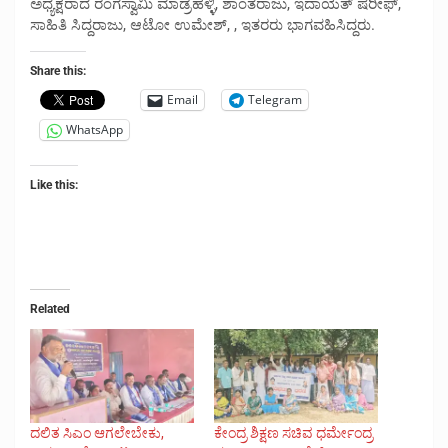
ಅಧ್ಯಕ್ಷರಾದ ರಂಗಸ್ವಾಮಿ ಮಾಡ್ರಹಳ್ಳಿ, ಶಾಂತರಾಜು, ಇದಾಯತ್ ಷರೀಫ್,
ಸಾಹಿತಿ ಸಿದ್ದರಾಜು, ಆಟೋ ಉಮೇಶ್, , ಇತರರು ಭಾಗವಹಿಸಿದ್ದರು.
Share this:
Email
Telegram
WhatsApp
Like this:
Related
ದಲಿತ ಸಿಎಂ ಆಗಲೇಬೇಕು,
ಕೇಂದ್ರ ಶಿಕ್ಷಣ ಸಚಿವ ಧರ್ಮೇಂದ್ರ