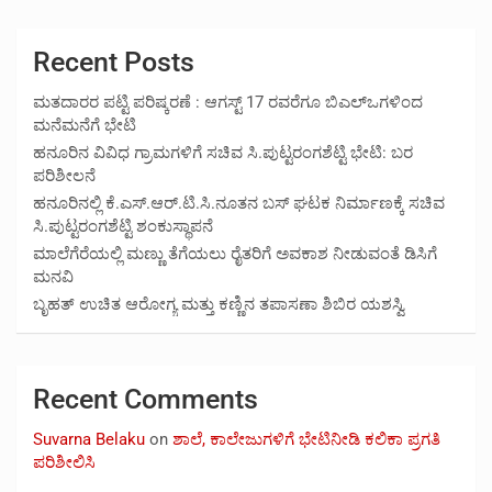
Recent Posts
ಮತದಾರರ ಪಟ್ಟಿ ಪರಿಷ್ಕರಣೆ : ಆಗಸ್ಟ್ 17 ರವರೆಗೂ ಬಿಎಲ್‍ಒಗಳಿಂದ
ಮನೆಮನೆಗೆ ಭೇಟಿ
ಹನೂರಿನ ವಿವಿಧ ಗ್ರಾಮಗಳಿಗೆ ಸಚಿವ ಸಿ.ಪುಟ್ಟರಂಗಶೆಟ್ಟಿ ಭೇಟಿ: ಬರ
ಪರಿಶೀಲನೆ
ಹನೂರಿನಲ್ಲಿ ಕೆ.ಎಸ್.ಆರ್.ಟಿ.ಸಿ.ನೂತನ ಬಸ್ ಘಟಕ ನಿರ್ಮಾಣಕ್ಕೆ ಸಚಿವ
ಸಿ.ಪುಟ್ಟರಂಗಶೆಟ್ಟಿ ಶಂಕುಸ್ಥಾಪನೆ
ಮಾಲೆಗೆರೆಯಲ್ಲಿ ಮಣ್ಣು ತೆಗೆಯಲು ರೈತರಿಗೆ ಅವಕಾಶ ನೀಡುವಂತೆ ಡಿಸಿಗೆ
ಮನವಿ
ಬೃಹತ್ ಉಚಿತ ಆರೋಗ್ಯ ಮತ್ತು ಕಣ್ಣಿನ ತಪಾಸಣಾ ಶಿಬಿರ ಯಶಸ್ವಿ
Recent Comments
Suvarna Belaku
on
ಶಾಲೆ, ಕಾಲೇಜುಗಳಿಗೆ ಭೇಟಿನೀಡಿ ಕಲಿಕಾ ಪ್ರಗತಿ
ಪರಿಶೀಲಿಸಿ