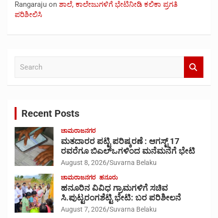
Rangaraju
on
ಶಾಲೆ, ಕಾಲೇಜುಗಳಿಗೆ ಭೇಟಿನೀಡಿ ಕಲಿಕಾ ಪ್ರಗತಿ
ಪರಿಶೀಲಿಸಿ
S
e
a
r
c
Recent Posts
h
ಚಾಮರಾಜನಗರ
ಮತದಾರರ ಪಟ್ಟಿ ಪರಿಷ್ಕರಣೆ : ಆಗಸ್ಟ್ 17
ರವರೆಗೂ ಬಿಎಲ್‍ಒಗಳಿಂದ ಮನೆಮನೆಗೆ ಭೇಟಿ
August 8, 2026
Suvarna Belaku
ಚಾಮರಾಜನಗರ
ಹನೂರು
ಹನೂರಿನ ವಿವಿಧ ಗ್ರಾಮಗಳಿಗೆ ಸಚಿವ
ಸಿ.ಪುಟ್ಟರಂಗಶೆಟ್ಟಿ ಭೇಟಿ: ಬರ ಪರಿಶೀಲನೆ
August 7, 2026
Suvarna Belaku