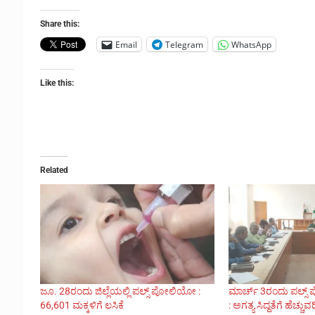
Share this:
Email
Telegram
WhatsApp
Like this:
Related
ಜೂ. 28ರಂದು ಜಿಲ್ಲೆಯಲ್ಲಿ ಪಲ್ಸ್ ಪೋಲಿಯೋ :
ಮಾರ್ಚ್ 3ರಂದು ಪಲ್ಸ
66,601 ಮಕ್ಕಳಿಗೆ ಲಸಿಕೆ
: ಅಗತ್ಯ ಸಿದ್ದತೆಗೆ ಹೆಚ್ಚು