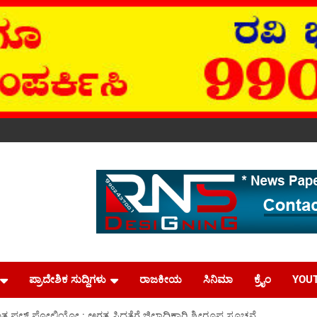
ಪ್ರಾದೇಶಿಕ ಸುದ್ದಿಗಳು
ರಾಜಕೀಯ
ಸಿನಿಮಾ
ಕ್ರೈಂ
YOU
 ಪಲ್ಸ್ ಪೋಲಿಯೋ : ಅಗತ್ಯ ಸಿದ್ದತೆಗೆ ಜಿಲ್ಲಾಧಿಕಾರಿ ಶ್ರೀರೂಪ ಸೂಚನೆ