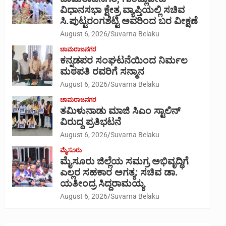
ವಿಧಾನಸಭಾ ಕ್ಷೇತ್ರ ವ್ಯಾಪ್ತಿಯಲ್ಲಿ ಸಚಿವ
ಸಿ.ಪುಟ್ಟರಂಗಶೆಟ್ಟಿ ಅವರಿಂದ ಬರ ವೀಕ್ಷಣೆ
August 6, 2026
Suvarna Belaku
ಚಾಮರಾಜನಗರ
ಕನ್ನಡಪರ ಸಂಘಟನೆಯಿಂದ ನಿರ್ಮಲ
ಮಠಪತಿ ರವರಿಗೆ ಸನ್ಮಾನ
August 6, 2026
Suvarna Belaku
ಚಾಮರಾಜನಗರ
ತಮಿಳುನಾಡು ಮಾಜಿ ಸಿಎಂ ಸ್ಟಾಲಿನ್
ವಿರುದ್ದ ಪ್ರತಿಭಟನೆ
August 6, 2026
Suvarna Belaku
ಮೈಸೂರು
ಮೈಸೂರು ಜಿಲ್ಲೆಯ ಸಮಗ್ರ ಅಭಿವೃದ್ಧಿಗೆ
ಎಲ್ಲರ ಸಹಕಾರ ಅಗತ್ಯ: ಸಚಿವ ಡಾ.
ಯತೀಂದ್ರ ಸಿದ್ದರಾಮಯ್ಯ
August 6, 2026
Suvarna Belaku