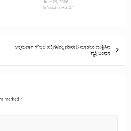
June 29, 2026
In "ಚಾಮರಾಜನಗರ"
ಅಕ್ರಮವಾಗಿ ಗೌಜಲ ಹಕ್ಕಿಗಳನ್ನು ಮಾರಾಟ ಮಾಡಲು ಯತ್ನಿಸಿದ
ವ್ಯಕ್ತಿ ಬಂಧನ
are marked
*