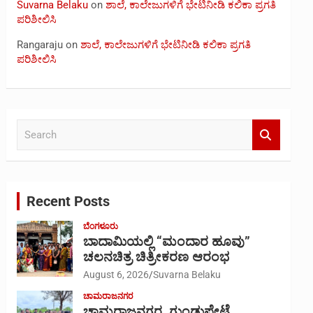
Suvarna Belaku
on
ಶಾಲೆ, ಕಾಲೇಜುಗಳಿಗೆ ಭೇಟಿನೀಡಿ ಕಲಿಕಾ ಪ್ರಗತಿ
ಪರಿಶೀಲಿಸಿ
Rangaraju
on
ಶಾಲೆ, ಕಾಲೇಜುಗಳಿಗೆ ಭೇಟಿನೀಡಿ ಕಲಿಕಾ ಪ್ರಗತಿ
ಪರಿಶೀಲಿಸಿ
S
e
a
r
c
Recent Posts
h
ಬೆಂಗಳೂರು
ಬಾದಾಮಿಯಲ್ಲಿ “ಮಂದಾರ ಹೂವು”
ಚಲನಚಿತ್ರ ಚಿತ್ರೀಕರಣ ಆರಂಭ
August 6, 2026
Suvarna Belaku
ಚಾಮರಾಜನಗರ
ಚಾಮರಾಜನಗರ, ಗುಂಡ್ಲುಪೇಟೆ