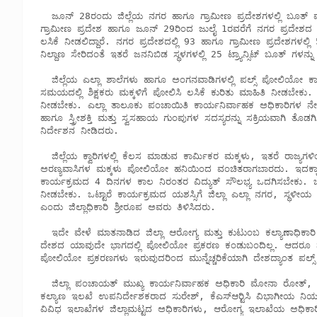
  ಜೂನ್ 28ರಂದು ಜಿಲ್ಲೆಯ ನಗರ ಹಾಗೂ ಗ್ರಾಮೀಣ ಪ್ರದೇಶಗಳಲ್ಲಿ ಬೂತ್ ಮಟ್ಟದಲ್ಲಿ ಮಕ್ಕಳಿಗೆ ಲಸಿಕೆ ಹಾಕಲಾಗುವುದು. ಜೂನ್ 29ರಿಂದ 30ರವರೆಗೆ 
ಗ್ರಾಮೀಣ ಪ್ರದೇಶ ಹಾಗೂ ಜೂನ್ 29ರಿಂದ ಜುಲೈ 1ರವರೆಗೆ ನಗರ ಪ್ರದೇಶದ ಮ
ಲಸಿಕೆ ನೀಡಲಿದ್ದಾರೆ. ನಗರ ಪ್ರದೇಶದಲ್ಲಿ 93 ಹಾಗೂ ಗ್ರಾಮೀಣ ಪ್ರದೇಶಗಳಲ್ಲಿ 
ನಿಲ್ದಾಣ ಸೇರಿದಂತೆ ಇತರೆ ಜನನಿಬಿಡ ಸ್ಥಳಗಳಲ್ಲಿ 25 ಟ್ರ್ಯಾನ್ಸಿಟ್ ಬೂತ್ ಗಳನ
  ಜಿಲ್ಲೆಯ ಎಲ್ಲಾ ಶಾಲೆಗಳು ಹಾಗೂ ಅಂಗನವಾಡಿಗಳಲ್ಲಿ ಪಲ್ಸ್ ಪೋಲಿಯೋ ಕಾರ್ಯಕ್ರಮದ ಬಗ್ಗೆ ವ್ಯಾಪಕ ಅರಿವು ಮೂಡಿಸಬೇಕು. ಶಾಲೆಗಳಲ್ಲಿ ಪ್ರಾರ್ಥನಾ 
ಸಮಯದಲ್ಲಿ ಶಿಕ್ಷಕರು ಮಕ್ಕಳಿಗೆ ಪೋಲಿಸಿ ಲಸಿಕೆ ಕುರಿತು ಮಾಹಿತಿ ನೀಡಬೇಕು. 
ನೀಡಬೇಕು. ಎಲ್ಲಾ ತಾಲೂಕು ಪಂಚಾಯಿತಿ ಕಾರ್ಯನಿರ್ವಾಹಕ ಅಧಿಕಾರಿಗಳ ನೇತ
ಹಾಗೂ ಸ್ತ್ರೀಶಕ್ತಿ ಮತ್ತು ಸ್ವಸಹಾಯ ಗುಂಪುಗಳ ಸದಸ್ಯರನ್ನು ಸಕ್ರಿಯವಾಗಿ ತೊಡಗ
ನಿರ್ದೇಶನ ನೀಡಿದರು.

  ಜಿಲ್ಲೆಯ ಕ್ವಾರಿಗಳಲ್ಲಿ ಕೆಲಸ ಮಾಡುವ ಕಾರ್ಮಿಕರ ಮಕ್ಕಳು, ಇತರೆ ರಾಜ್ಯಗಳಿಂದ ವಲಸೆ ಬಂದಿರುವ ಕಾರ್ಮಿಕರ ಮಕ್ಕಳು, ಕಾಡಂಚಿನ ಗ್ರಾಮಗಳ ಹಾಗೂ 
ಅರಣ್ಯವಾಸಿಗಳ ಮಕ್ಕಳು ಪೋಲಿಯೋ ಹನಿಯಿಂದ ವಂಚಿತರಾಗಬಾರದು. ಇದಕ್ಕಾಗಿ
ಕಾರ್ಯಕ್ರಮದ 4 ದಿನಗಳ ಕಾಲ ನಿರಂತರ ವಿದ್ಯುತ್ ಸೌಲಭ್ಯ ಒದಗಿಸಬೇಕು. ಬೂತ್
ನೀಡಬೇಕು. ಒಟ್ಟಾರೆ ಕಾರ್ಯಕ್ರಮದ ಯಶಸ್ಸಿಗೆ ಜಿಲ್ಲಾ ಎಲ್ಲಾ ನಗರ, ಸ್ಥಳೀ
ಎಂದು ಜಿಲ್ಲಾಧಿಕಾರಿ ಶ್ರೀರೂಪ ಅವರು ತಿಳಿಸಿದರು.

  ಇದೇ ವೇಳೆ ಮಾತನಾಡಿದ ಜಿಲ್ಲಾ ಆರೋಗ್ಯ ಮತ್ತು ಕುಟುಂಬ ಕಲ್ಯಾಣಾಧಿಕಾರಿ ಡಾ. ಎಸ್. ಚಿದಂಬರ ಅವರು ಭಾರತ ಪೋಲಿಯೋ ಮುಕ್ತ ರಾಷ್ಟ್ರವಾಗಿದ್ದು, 
ದೇಶದ ಯಾವುದೇ ಭಾಗದಲ್ಲಿ ಪೋಲಿಯೋ ಪ್ರಕರಣ ಕಂಡುಬಂದಿಲ್ಲ. ಆದರೂ ನೆರೆಯ
ಪೋಲಿಯೋ ಪ್ರಕರಣಗಳು ಇರುವುದರಿಂದ ಮುನ್ನೆಚ್ಚರಿಕೆಯಾಗಿ ದೇಶದ್ಯಾಂತ ಪಲ್ಸ್
  ಜಿಲ್ಲಾ ಪಂಚಾಯತ್ ಮುಖ್ಯ ಕಾರ್ಯನಿರ್ವಾಹಕ ಅಧಿಕಾರಿ ಮೋನಾ ರೋತ್, ಉಪ ವಿಭಾಗಾಧಿಕಾರಿ ದಿನೇಶ್ ಕುಮಾರ್ ಮೀನಾ, ಮಹಿಳಾ ಮತ್ತು ಮಕ್ಕಳ 
ಕಲ್ಯಾಣ ಇಲಖೆ ಉಪನಿರ್ದೇಶಕರಾದ ಸುರೇಶ್, ಕೆಎಸ್‍ಆರ್‍ಟಿಸಿ ವಿಭಾಗೀಯ ನಿಯಂತ್
ವಿವಿಧ ಇಲಾಖೆಗಳ ಜಿಲ್ಲಾಮಟ್ಟದ ಅಧಿಕಾರಿಗಳು, ಆರೋಗ್ಯ ಇಲಾಖೆಯ ಅಧಿಕಾರಿಗಳ