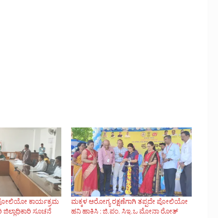
್ ಪೋಲಿಯೋ ಕಾರ್ಯಕ್ರಮ
ಮಕ್ಕಳ ಆರೋಗ್ಯ ರಕ್ಷಣೆಗಾಗಿ ತಪ್ಪದೇ ಪೋಲಿಯೋ
ವರಿ ಜಿಲ್ಲಾಧಿಕಾರಿ ಸೂಚನೆ
ಹನಿ ಹಾಕಿಸಿ : ಜಿ.ಪಂ. ಸಿಇ.ಒ ಮೋನಾ ರೋತ್