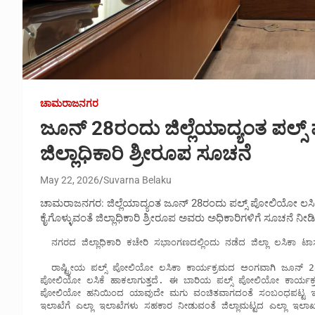
ಚಾಮರಾಜನಗರ
ಜೂನ್ 28ರಂದು ಜಿಲ್ಲೆಯಾದ್ಯಂತ ಪಲ್ಸ್ 
ಜಿಲ್ಲಾಧಿಕಾರಿ ಶ್ರೀರೂಪ ಸೂಚನೆ
May 22, 2026
Suvarna Belaku
ಚಾಮರಾಜನಗರ: ಜಿಲ್ಲೆಯಾದ್ಯಂತ ಜೂನ್ 28ರಂದು ಪಲ್ಸ್ ಪೋಲಿಯೋ ಲಸಿಕಾ ಕಾರ
ಕೈಗೊಳ್ಳುವಂತೆ ಜಿಲ್ಲಾಧಿಕಾರಿ ಶ್ರೀರೂಪ ಅವರು ಅಧಿಕಾರಿಗಳಿಗೆ ಸೂಚನೆ ನೀಡ
  ನಗರದ ಜಿಲ್ಲಾಧಿಕಾರಿ ಕಚೇರಿ ಸಭಾಂಗಣದಲ್ಲಿಂದು ನಡೆದ ಜಿಲ್ಲಾ ಲಸಿಕಾ ಟಾಸ್ಕ್ ಪೋರ್ಸ್‍ನ ಪೂರ್ವಭಾವಿ ಸಭೆಯ ಅಧ್ಯಕ್ಷತೆ ವಹಿಸಿ ಅವರು ಮಾತನಾಡಿದರು.

  ರಾಷ್ಟ್ರೀಯ ಪಲ್ಸ್ ಪೋಲಿಯೋ ಲಸಿಕಾ ಕಾರ್ಯಕ್ರಮದ ಅಂಗವಾಗಿ ಜೂನ್ 28ರಂದು ಆಗತಾನೆ ಹುಟ್ಟಿದ ಮಗುವಿನಿಂದ 5 ವರ್ಷದೊಳಗಿನ ಎಲ್ಲಾ ಮಕ್ಕಳಿಗೂ 
ಪೋಲಿಯೋ ಲಸಿಕೆ ಹಾಕಲಾಗುತ್ತದೆ. ಈ ಬಾರಿಯ ಪಲ್ಸ್ ಪೋಲಿಯೋ ಕಾರ್ಯಕ್ರಮದಲ
ಪೋಲಿಯೋ ಹನಿಯಿಂದ ಯಾವುದೇ ಮಗು ವಂಚಿತವಾಗದಂತೆ ಸಂಬಂಧಪಟ್ಟ ಇಲಾಖೆ
ಇಲಾಖೆಗೆ ಎಲ್ಲಾ ಇಲಾಖೆಗಳು ಸಹಕಾರ ನೀಡುವಂತೆ ಜಿಲ್ಲಾಮಟ್ಟದ ಎಲ್ಲಾ ಇಲಾಖಾ