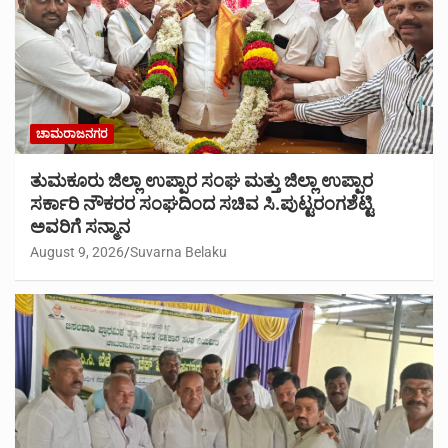
ಚಾಮರಾಜನಗರ
ತುಮಕೂರು ಜಿಲ್ಲಾ ಉಪ್ಪಾರ ಸಂಘ ಮತ್ತು ಜಿಲ್ಲಾ ಉಪ್ಪಾರ
ಸರ್ಕಾರಿ ನೌಕರರ ಸಂಘದಿಂದ ಸಚಿವ ಸಿ.ಪುಟ್ಟರಂಗಶೆಟ್ಟಿ
ಅವರಿಗೆ ಸನ್ಮಾನ
August 9, 2026
Suvarna Belaku