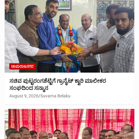
ಚಾಮರಾಜನಗರ
ಸಚಿವ ಪುಟ್ಟರಂಗಶೆಟ್ಟಿಗೆ ಗ್ರಾನೈಟ್ ಕ್ವಾರಿ ಮಾಲೀಕರ
ಸಂಘದಿಂದ ಸನ್ಮಾನ
August 9, 2026
Suvarna Belaku