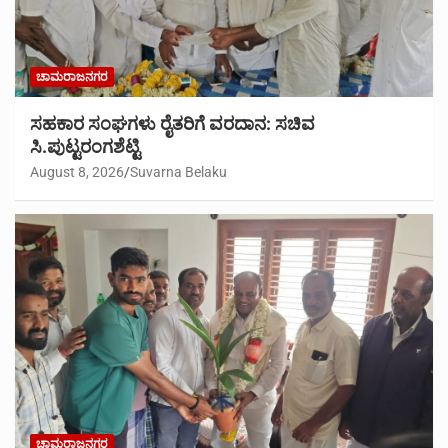
ಚಾಮರಾಜನಗರ
ಸಹಕಾರ ಸಂಘಗಳು ರೈತರಿಗೆ ವರದಾನ: ಸಚಿವ
ಸಿ.ಪುಟ್ಟರಂಗಶೆಟ್ಟಿ
August 8, 2026
Suvarna Belaku
ಚಾಮರಾಜನಗರ