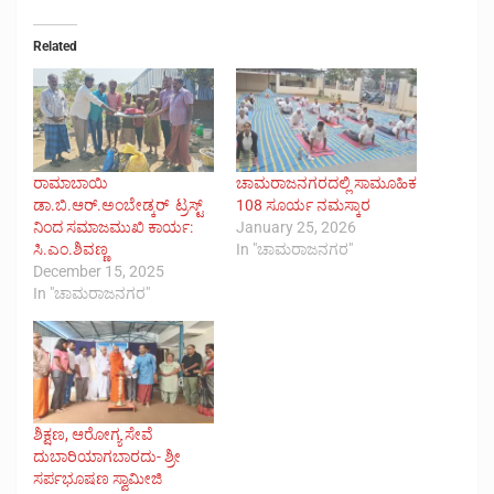
Related
ರಾಮಾಬಾಯಿ
ಚಾಮರಾಜನಗರದಲ್ಲಿ ಸಾಮೂಹಿಕ
ಡಾ.ಬಿ.ಆರ್.ಅಂಬೇಡ್ಕರ್ ಟ್ರಸ್ಟ್
108 ಸೂರ್ಯ ನಮಸ್ಕಾರ
ನಿಂದ ಸಮಾಜಮುಖಿ ಕಾರ್ಯ:
January 25, 2026
ಸಿ.ಎಂ.ಶಿವಣ್ಣ
In "ಚಾಮರಾಜನಗರ"
December 15, 2025
In "ಚಾಮರಾಜನಗರ"
ಶಿಕ್ಷಣ, ಆರೋಗ್ಯ ಸೇವೆ
ದುಬಾರಿಯಾಗಬಾರದು- ಶ್ರೀ
ಸರ್ಪಭೂಷಣ ಸ್ವಾಮೀಜಿ