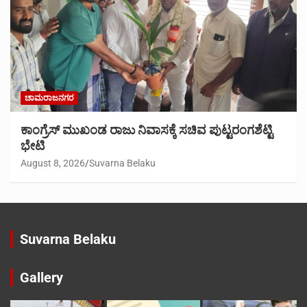
ಚಾಮರಾಜನಗರ
ಕಾಂಗ್ರೆಸ್ ಮುಖಂಡ ರಾಜು ನಿವಾಸಕ್ಕೆ ಸಚಿವ ಪುಟ್ಟರಂಗಶೆಟ್ಟಿ
ಭೇಟಿ
August 8, 2026
Suvarna Belaku
Suvarna Belaku
Gallery