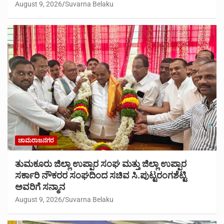
August 9, 2026
Suvarna Belaku
ಚಾಮರಾಜನಗರ
ತುಮಕೂರು ಜಿಲ್ಲಾ ಉಪ್ಪಾರ ಸಂಘ ಮತ್ತು ಜಿಲ್ಲಾ ಉಪ್ಪಾರ
ಸರ್ಕಾರಿ ನೌಕರರ ಸಂಘದಿಂದ ಸಚಿವ ಸಿ.ಪುಟ್ಟರಂಗಶೆಟ್ಟಿ
ಅವರಿಗೆ ಸನ್ಮಾನ
August 9, 2026
Suvarna Belaku