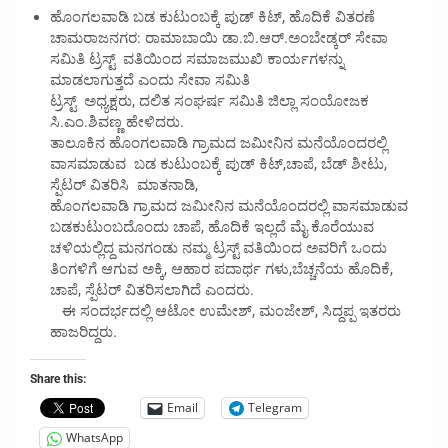
ಹೊಂಗಲವಾಡಿ ಬಡ ಕುಟುಂಬಕ್ಕೆ ಪುಡ್ ಕಿಟ್, ಹೊದಿಕೆ ವಿತರಣೆ
ಚಾಮರಾಜನಗರ: ರಾಮಾಬಾಯಿ ಡಾ.ಬಿ.ಆರ್.ಅಂಬೇಡ್ಕರ್ ಸೇವಾ
ಸಮಿತಿ ಟ್ರಸ್ಟ್ ವತಿಯಿಂದ ಸಮಾಜಮುಖಿ ಕಾರ್ಯಗಳನ್ನು
ಮಾಡಲಾಗುತ್ತದೆ ಎಂದು ಸೇವಾ ಸಮಿತಿ
ಟ್ರಸ್ಟ್ ಅಧ್ಯಕ್ಷರು, ದಲಿತ ಸಂಘರ್ಷ ಸಮಿತಿ ಜಿಲ್ಲಾ ಸಂಯೋಜಕ
ಸಿ.ಎಂ.ಶಿವಣ್ಣ ಹೇಳಿದರು.
ತಾಲೂಕಿನ ಹೊಂಗಲವಾಡಿ ಗ್ರಾಮದ ಜಮೀನಿನ ಮನೆಯೊಂದರಲ್ಲಿ
ವಾಸಮಾಡುವ ಬಡ ಕುಟುಂಬಕ್ಕೆ ಪುಡ್ ಕಿಟ್,ಚಾಪೆ, ಬೆಡ್ ಶೀಟು,
ಸ್ಪೆಟರ್ ವಿತರಿಸಿ ಮಾತನಾಡಿ,
ಹೊಂಗಲವಾಡಿ ಗ್ರಾಮದ ಜಮೀನಿನ ಮನೆಯೊಂದರಲ್ಲಿ ವಾಸಮಾಡುವ
ಬಡಕುಟುಂಬದೊಂದು ಚಾಪೆ, ಹೊದಿಕೆ ಇಲ್ಲದೆ ಮೈ ಕೊರೆಯುವ
ಚಳಿಯಲ್ಲಿದ್ದ ಮನಗಂಡು ನಮ್ಮ ಟ್ರಸ್ಟ್ ವತಿಯಿಂದ ಅವರಿಗೆ ಒಂದು
ತಿಂಗಳಿಗೆ ಆಗುವ ಅಕ್ಕಿ, ಆಹಾರ ಪದಾರ್ಥ ಗಳು,ಬೆಚ್ಚನೆಯ ಹೊದಿಕೆ,
ಚಾಪೆ, ಸ್ಪೆಟರ್ ವಿತರಿಸಲಾಗಿದೆ ಎಂದರು.
ಈ ಸಂದರ್ಭದಲ್ಲಿ ಆಟೋ ಉಮೇಶ್, ಮಂಜೇಶ್, ಸಿದ್ದಪ್ಪ ಇತರರು
ಹಾಜರಿದ್ದರು.
Share this:
Email
Telegram
WhatsApp