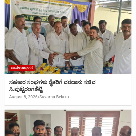
ಚಾಮರಾಜನಗರ
ಸಹಕಾರ ಸಂಘಗಳು ರೈತರಿಗೆ ವರದಾನ: ಸಚಿವ
ಸಿ.ಪುಟ್ಟರಂಗಶೆಟ್ಟಿ
August 8, 2026
Suvarna Belaku