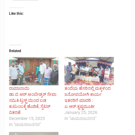
Like this:
Related
ರಾಮಾಬಾಯಿ
ತಂದೆಯ ಹೆಸರಿನಲ್ಲಿ ಮಕ್ಕಳಿಂದ
ಡಾ.ಬಿ.ಆರ್.ಅಂಬೇಡ್ಕರ್ ಸೇವಾ
ಜನೋಪಯೋಗಿ ಕಾರ್ಯ
ಸಮಿತಿ ಟ್ರಸ್ಟ್ ಯಿಂದ ಬಡ
ಇತರರಿಗೆ ಮಾದರಿ :
ಕುಟುಂಬಕ್ಕೆ ಹೊದಿಕೆ, ಸ್ಪೆಟರ್
ಎ.ಆರ್.ಕೃಷ್ಣಮೂರ್ತಿ
ವಿತರಣೆ
January 25, 2026
December 15, 2025
In "ಚಾಮರಾಜನಗರ"
In "ಚಾಮರಾಜನಗರ"