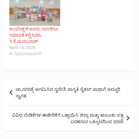
ಅಂಬೇಡ್ಕ‌ರ್ ಅವರು ಸರ್ವರಿಗೂ
ಸಮಾನತೆ ಕಲ್ಪಿಸಿದರು :
ಸಿ.ಕೆ.ಮಂಜುನಾಥ್
April 14, 2026
In "ಚಾಮರಾಜನಗರ"
Post
ಚಾ.ನಗರಕ್ಕೆ ಆಗಮಿಸಿದ ಸ್ವದೇಶಿ ಜಾಗೃತಿ ಸೈಕಲ್ ಜಾಥಾಗೆ ಅದ್ದೂರಿ
navigation
ಸ್ವಾಗತ
ವಿವಿಧ ಬೇಡಿಕೆಗಳ ಈಡೇರಿಕೆಗೆ ಒತ್ತಾಯಿಸಿ ಜಿಲ್ಲಾ ಮತ್ತು ತಾಲೂಕು ಪತ್ರ
ಬರಹಗಾರ ಒಕ್ಕೂಟದಿಂದ ಧರಣಿ