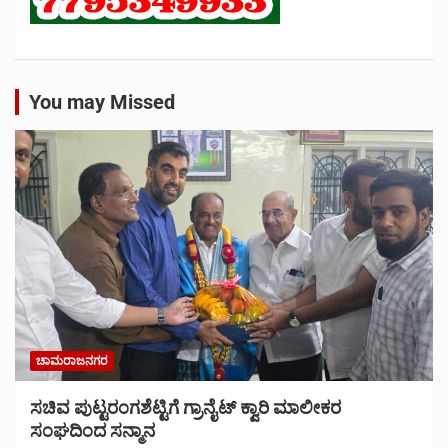
You may Missed
ಚಾಮರಾಜನಗರ
ಸಚಿವ ಪುಟ್ಟರಂಗಶೆಟ್ಟಿಗೆ ಗ್ರಾನೈಟ್ ಕ್ವಾರಿ ಮಾಲೀಕರ
ಸಂಘದಿಂದ ಸನ್ಮಾನ