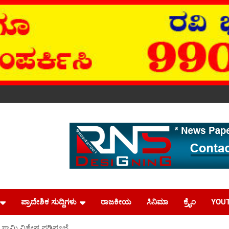
ಪ್ರಾದೇಶಿಕ ಸುದ್ದಿಗಳು
ರಾಜಕೀಯ
ಸಿನಿಮಾ
ಕ್ರೈಂ
YOU
ಸ್ವಾಮಿ ವಿಶೇಷ ಪಡಿಪೂಜೆ