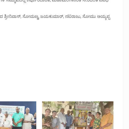
ರಿಗಳ ಸಮ್ಮುಖದಲ್ಲಿ ಕರ್ಪೂರದಾರತಿ, ಮಹಾಮಂಗಳಾರತಿ ಸೇರಿದಂತೆ ವಿವಿಧ
ಳಾದ ಶ್ರೀನಿವಾಸ್, ಸೋಮಣ್ಣ, ಜಯಕುಮಾರ್, ನಟರಾಜು, ಸೋಮು ಅಯ್ಯಪ್ಪ