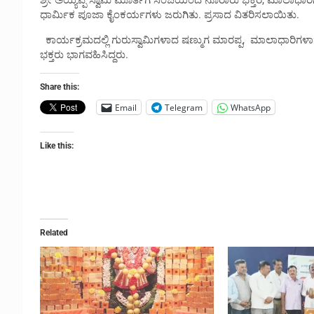
ಶ್ರೀ ಅಯ್ಯಪ್ಪ ಸ್ವಾಮಿ ಮೂರ್ತಿಗೆ ಸಂಜೆಯಿಂದ ನೂರಾರು ಭಕ್ತರ, ಮಾಲಾಧಾ
ಧಾರ್ಮಿಕ ಪೂಜಾ ಕೈಂಕರ್ಯಗಳು ಜರುಗಿತು. ಪ್ರಸಾದ ವಿತರಿಸಲಾಯಿತು.
ಕಾರ್ಯಕ್ರಮದಲ್ಲಿ ಗುರುಸ್ವಾಮಿಗಳಾದ ಷಣ್ಮುಗ ಮಾರಪ್ಪ, ಮಾಲಾಧಾರಿಗ
ಭಕ್ತರು ಭಾಗವಹಿಸಿದ್ದರು.
Share this:
Email
Telegram
WhatsApp
Like this:
Related