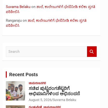
Suvarna Belaku
on
ಶಾಲೆ, ಕಾಲೇಜುಗಳಿಗೆ ಭೇಟಿನೀಡಿ ಕಲಿಕಾ ಪ್ರಗತಿ
ಪರಿಶೀಲಿಸಿ
Rangaraju
on
ಶಾಲೆ, ಕಾಲೇಜುಗಳಿಗೆ ಭೇಟಿನೀಡಿ ಕಲಿಕಾ ಪ್ರಗತಿ
ಪರಿಶೀಲಿಸಿ
S
e
a
r
c
Recent Posts
h
ಚಾಮರಾಜನಗರ
ಸಚಿವ ಪುಟ್ಟರಂಗಶೆಟ್ಟರಿಗೆ
ಅಭಿಮಾನಿಗಳಿಂದ ಅಭಿನಂದನೆ
August 5, 2026
Suvarna Belaku
ಗುಂಡ್ಲುಪೇಟೆ
ಚಾಮರಾಜನಗರ