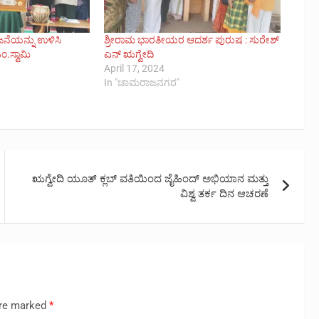
ನೆಯನ್ನು ಉಳಿಸಿ
ಶ್ರೀರಾಮ ಭಾರತೀಯರ ಆದರ್ಶ ಪುರುಷ : ಸುರೇಶ್
ಂ.ಸ್ವಾಮಿ
ಎನ್ ಋಗ್ವೇದಿ
3
April 17, 2024
In "ಚಾಮರಾಜನಗರ"
ಋಗ್ವೇದಿ ಯೂತ್ ಕ್ಲಬ್ ವತಿಯಿಂದ ಜೈಹಿಂದ್ ಅಭಿಯಾನ ಮತ್ತು
ವಿಶ್ವ ತರ್ಕ ದಿನ ಆಚರಣೆ
are marked
*