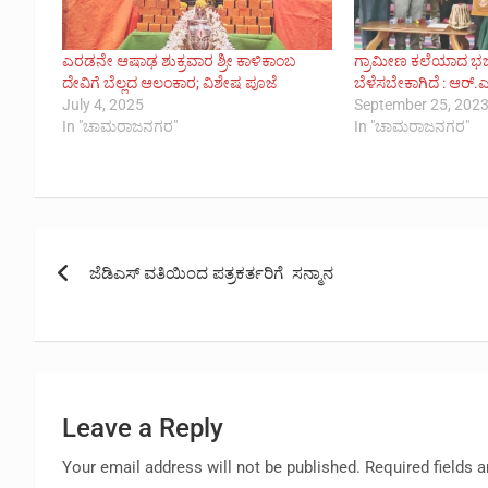
ಎರಡನೇ ಆಷಾಢ ಶುಕ್ರವಾರ ಶ್ರೀ ಕಾಳಿಕಾಂಬ
ಗ್ರಾಮೀಣ ಕಲೆಯಾದ ಭಜ
ದೇವಿಗೆ ಬೆಲ್ಲದ ಆಲಂಕಾರ; ವಿಶೇಷ ಪೂಜೆ
ಬೆಳೆಸಬೇಕಾಗಿದೆ : ಆರ್.ಎ
July 4, 2025
September 25, 202
In "ಚಾಮರಾಜನಗರ"
In "ಚಾಮರಾಜನಗರ"
Post
ಜೆಡಿಎಸ್ ವತಿಯಿಂದ ಪತ್ರಕರ್ತರಿಗೆ ಸನ್ಮಾನ
navigation
Leave a Reply
Your email address will not be published.
Required fields 