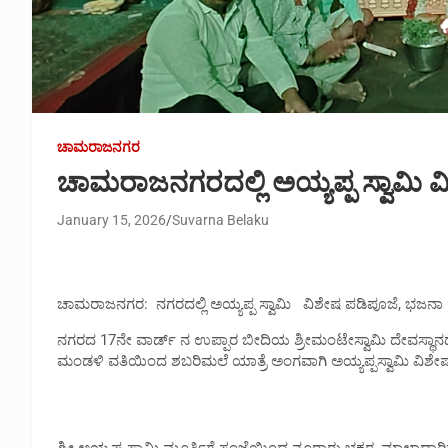
ಚಾಮರಾಜನಗರ
ಚಾಮರಾಜನಗರದಲ್ಲಿ ಅಯ್ಯಪ್ಪ ಸ್ವಾಮಿ 
January 15, 2026
Suvarna Belaku
ಚಾಮರಾಜನಗರ: ನಗರದಲ್ಲಿ ಅಯ್ಯಪ್ಪ ಸ್ವಾಮಿ ವಿಶೇಷ ಪಡಿಪೂಜೆ, ಭಜನಾ ಕಾ
ನಗರದ 17ನೇ ವಾರ್ಡ್ ನ ಉಪ್ಪಾರ ಬೀದಿಯ ಶ್ರೀಮಂಟೇಸ್ವಾಮಿ ದೇವಸ್ಥಾನದ 
ಮಂಡಳಿ ವತಿಯಿಂದ ಶಬರಿಮಲೆ ಯಾತ್ರೆ ಅಂಗವಾಗಿ ಅಯ್ಯಪ್ಪಸ್ವಾಮಿ ವಿಶೇಷಪ