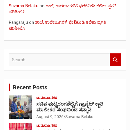
Suvarna Belaku
on
ಶಾಲೆ, ಕಾಲೇಜುಗಳಿಗೆ ಭೇಟಿನೀಡಿ ಕಲಿಕಾ ಪ್ರಗತಿ
ಪರಿಶೀಲಿಸಿ
Rangaraju
on
ಶಾಲೆ, ಕಾಲೇಜುಗಳಿಗೆ ಭೇಟಿನೀಡಿ ಕಲಿಕಾ ಪ್ರಗತಿ
ಪರಿಶೀಲಿಸಿ
S
e
a
r
c
Recent Posts
h
ಚಾಮರಾಜನಗರ
ಸಚಿವ ಪುಟ್ಟರಂಗಶೆಟ್ಟಿಗೆ ಗ್ರಾನೈಟ್ ಕ್ವಾರಿ
ಮಾಲೀಕರ ಸಂಘದಿಂದ ಸನ್ಮಾನ
August 9, 2026
Suvarna Belaku
ಚಾಮರಾಜನಗರ