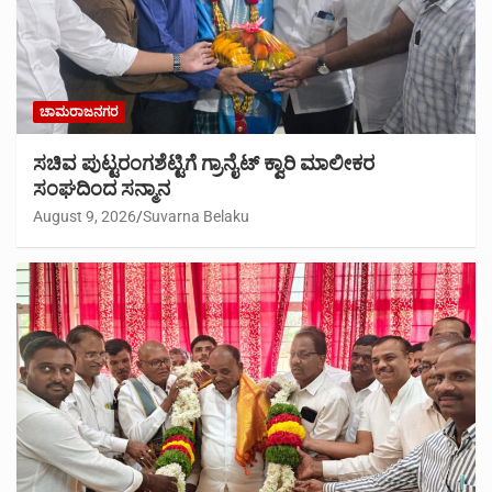
ಚಾಮರಾಜನಗರ
ಸಚಿವ ಪುಟ್ಟರಂಗಶೆಟ್ಟಿಗೆ ಗ್ರಾನೈಟ್ ಕ್ವಾರಿ ಮಾಲೀಕರ
ಸಂಘದಿಂದ ಸನ್ಮಾನ
August 9, 2026
Suvarna Belaku