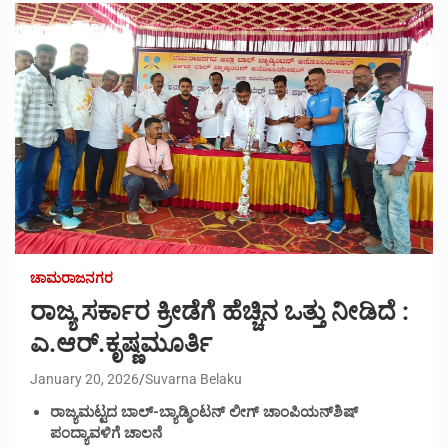
ಚಾಮರಾಜನಗರ
ರಾಜ್ಯ ಸರ್ಕಾರ ಕ್ರೀಡೆಗೆ ಹೆಚ್ಚಿನ ಒತ್ತು ನೀಡಿದೆ :
ಎ.ಆರ್.ಕೃಷ್ಣಮೂರ್ತಿ
January 20, 2026
Suvarna Belaku
ರಾಜ್ಯಮಟ್ಟದ ಬಾಲ್-ಬ್ಯಾಡ್ಮಿಂಟನ್ ಲೀಗ್ ಚಾಂಪಿಯನ್‌ಶಿಷ್
ಪಂದ್ಯಾವಳಿಗೆ ಚಾಲನೆ