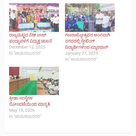
ರಾಜ್ಯಮಟ್ಟದ ನೆಟ್ ಬಾಲ್
ಗಣರಾಜ್ಯೋತ್ಸವದ ಅಂಗವಾಗಿ
ಪಂದ್ಯಾವಳಿಗೆ ವಿದ್ಯುಕ್ತ ಚಾಲನೆ
ನಗರದಲ್ಲಿ ಸ್ಕೇಟಿಂಗ್
December 12, 2025
ವಿದ್ಯಾರ್ಥಿಗಳಿಂದ ಮ್ಯಾರಥಾನ್
In "ಚಾಮರಾಜನಗರ"
January 27, 2025
In "ಚಾಮರಾಜನಗರ"
ಕ್ರೀಡಾ ಸಂಸ್ಥೆಗಳ
ನೋಂದಣಿಯಿಂದ ಮಾನ್ಯತೆ
May 13, 2026
In "ಚಾಮರಾಜನಗರ"