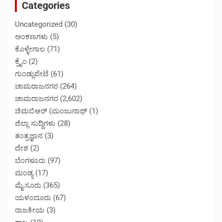
Categories
Uncategorized
(30)
ಅಂಕಣಗಳು
(5)
ಕೊಳ್ಳೇಗಾಲ
(71)
ಕ್ರೈಂ
(2)
ಗುಂಡ್ಲುಪೇಟೆ
(61)
ಚಾಮರಾಜನಗರ
(264)
ಚಾಮರಾಜನಗರ
(2,602)
ಚಿಮಬಿಆರ್ (ಮಂಜುನಾಥ್
(1)
ಜಿಲ್ಲಾ ಸುದ್ದಿಗಳು
(28)
ತಂತ್ರಜ್ಞಾನ
(3)
ದೇಶ
(2)
ಬೆಂಗಳೂರು
(97)
ಮಂಡ್ಯ
(17)
ಮೈಸೂರು
(365)
ಯಳಂದೂರು
(67)
ರಾಜಕೀಯ
(3)