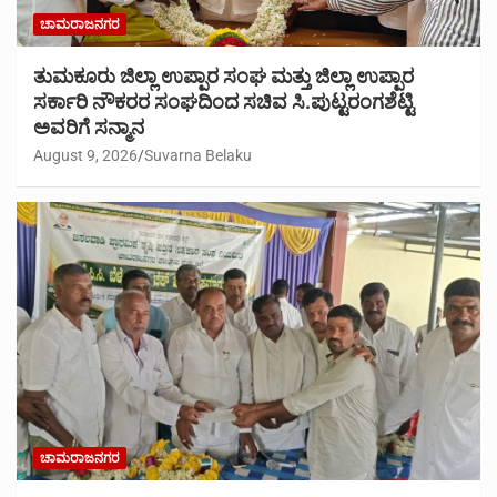
ಚಾಮರಾಜನಗರ
ತುಮಕೂರು ಜಿಲ್ಲಾ ಉಪ್ಪಾರ ಸಂಘ ಮತ್ತು ಜಿಲ್ಲಾ ಉಪ್ಪಾರ
ಸರ್ಕಾರಿ ನೌಕರರ ಸಂಘದಿಂದ ಸಚಿವ ಸಿ.ಪುಟ್ಟರಂಗಶೆಟ್ಟಿ
ಅವರಿಗೆ ಸನ್ಮಾನ
August 9, 2026
Suvarna Belaku
ಚಾಮರಾಜನಗರ