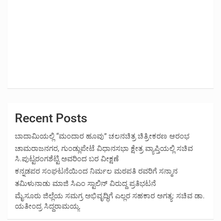
Recent Posts
ಬಾದಾಮಿಯಲ್ಲಿ “ಮಂದಾರ ಹೂವು” ಚಲನಚಿತ್ರ ಚಿತ್ರೀಕರಣ ಆರಂಭ
ಚಾಮರಾಜನಗರ, ಗುಂಡ್ಲುಪೇಟೆ ವಿಧಾನಸಭಾ ಕ್ಷೇತ್ರ ವ್ಯಾಪ್ತಿಯಲ್ಲಿ ಸಚಿವ
ಸಿ.ಪುಟ್ಟರಂಗಶೆಟ್ಟಿ ಅವರಿಂದ ಬರ ವೀಕ್ಷಣೆ
ಕನ್ನಡಪರ ಸಂಘಟನೆಯಿಂದ ನಿರ್ಮಲ ಮಠಪತಿ ರವರಿಗೆ ಸನ್ಮಾನ
ತಮಿಳುನಾಡು ಮಾಜಿ ಸಿಎಂ ಸ್ಟಾಲಿನ್ ವಿರುದ್ದ ಪ್ರತಿಭಟನೆ
ಮೈಸೂರು ಜಿಲ್ಲೆಯ ಸಮಗ್ರ ಅಭಿವೃದ್ಧಿಗೆ ಎಲ್ಲರ ಸಹಕಾರ ಅಗತ್ಯ: ಸಚಿವ ಡಾ.
ಯತೀಂದ್ರ ಸಿದ್ದರಾಮಯ್ಯ