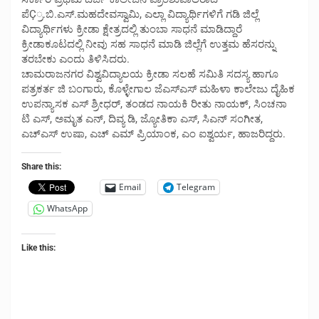
ಪೆÇ್ರ.ಬಿ.ಎಸ್.ಮಹದೇವಸ್ವಾಮಿ, ಎಲ್ಲಾ ವಿದ್ಯಾರ್ಥಿಗಳಿಗೆ ಗಡಿ ಜಿಲ್ಲೆ
ವಿದ್ಯಾರ್ಥಿಗಳು ಕ್ರೀಡಾ ಕ್ಷೇತ್ರದಲ್ಲಿ ತುಂಬಾ ಸಾಧನೆ ಮಾಡಿದ್ದಾರೆ
ಕ್ರೀಡಾಕೂಟದಲ್ಲಿ ನೀವು ಸಹ ಸಾಧನೆ ಮಾಡಿ ಜಿಲ್ಲೆಗೆ ಉತ್ತಮ ಹೆಸರನ್ನು
ತರಬೇಕು ಎಂದು ತಿಳಿಸಿದರು.
ಚಾಮರಾಜನಗರ ವಿಶ್ವವಿದ್ಯಾಲಯ ಕ್ರೀಡಾ ಸಲಹೆ ಸಮಿತಿ ಸದಸ್ಯ ಹಾಗೂ
ಪತ್ರಕರ್ತ ಜಿ ಬಂಗಾರು, ಕೊಳ್ಳೇಗಾಲ ಜೆಎಸ್‍ಎಸ್ ಮಹಿಳಾ ಕಾಲೇಜು ದೈಹಿಕ
ಉಪನ್ಯಾಸಕ ಎಸ್ ಶ್ರೀಧರ್, ತಂಡದ ನಾಯಕಿ ರೀತು ನಾಯಕ್, ಸಿಂಚನಾ
ಟಿ ಎಸ್, ಅಮೃತ ಎನ್, ದಿವ್ಯ ಡಿ, ಜ್ಯೋತಿಕಾ ಎಸ್, ಸಿಎನ್ ಸಂಗೀತ,
ಎಚ್‍ಎಸ್ ಉಷಾ, ಎಚ್ ಎಮ್ ಪ್ರಿಯಾಂಕ, ಎಂ ಐಶ್ವರ್ಯ, ಹಾಜರಿದ್ದರು.
Share this:
Email
Telegram
WhatsApp
Like this: