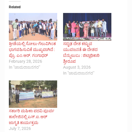
Related
ಕ್ರೀಡೆಯಲ್ಲಿ ಸೋಲು-ಗೆಲುವಿಗಿಂತ
ಸದೃಢ ದೇಶ ಕಟ್ಟುವ
ಭಾಗವಹಿಸುವಿಕೆ ಮುಖ್ಯವಾಗಿದೆ :
ಯುವಜನತೆ ಈ ದೇಶದ
ಪ್ರೊ. ಎಂ.ಆರ್. ಗಂಗಾಧರ್
ಬೆನ್ನುಲುಬು : ಜಿಲ್ಲಾಧಿಕಾರಿ
February 28, 2026
ಶ್ರೀರೂಪ
In "ಚಾಮರಾಜನಗರ"
August 3, 2026
In "ಚಾಮರಾಜನಗರ"
ಸರ್ಕಾರಿ ಮಹಿಳಾ ಪದವಿ ಪೂರ್ವ
ಕಾಲೇಜಿನಲ್ಲಿ ಎಸ್.ಐ.ಆರ್
ಜಾಗೃತಿ ಕಾರ್ಯಕ್ರಮ
July 7, 2026