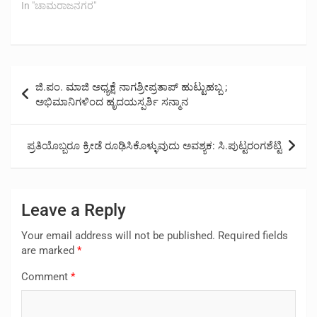
In "ಚಾಮರಾಜನಗರ"
Post
ಜಿ.ಪಂ. ಮಾಜಿ ಅಧ್ಯಕ್ಷೆ ನಾಗಶ್ರೀಪ್ರತಾಪ್ ಹುಟ್ಟುಹಬ್ಬ ;
navigation
ಅಭಿಮಾನಿಗಳಿಂದ ಹೃದಯಸ್ಪರ್ಶಿ ಸನ್ಮಾನ
ಪ್ರತಿಯೊಬ್ಬರೂ ಕ್ರೀಡೆ ರೂಢಿಸಿಕೊಳ್ಳುವುದು ಅವಶ್ಯಕ: ಸಿ.ಪುಟ್ಟರಂಗಶೆಟ್ಟಿ
Leave a Reply
Your email address will not be published.
Required fields
are marked
*
Comment
*