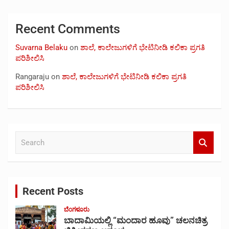
Recent Comments
Suvarna Belaku
on
ಶಾಲೆ, ಕಾಲೇಜುಗಳಿಗೆ ಭೇಟಿನೀಡಿ ಕಲಿಕಾ ಪ್ರಗತಿ
ಪರಿಶೀಲಿಸಿ
Rangaraju
on
ಶಾಲೆ, ಕಾಲೇಜುಗಳಿಗೆ ಭೇಟಿನೀಡಿ ಕಲಿಕಾ ಪ್ರಗತಿ
ಪರಿಶೀಲಿಸಿ
S
e
a
r
c
Recent Posts
h
ಬೆಂಗಳೂರು
ಬಾದಾಮಿಯಲ್ಲಿ “ಮಂದಾರ ಹೂವು” ಚಲನಚಿತ್ರ