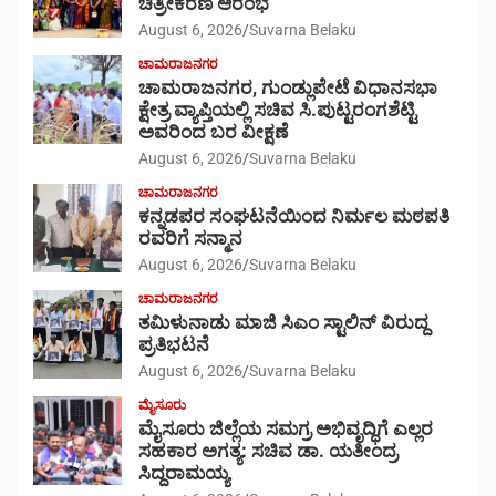
ಚಿತ್ರೀಕರಣ ಆರಂಭ
August 6, 2026
Suvarna Belaku
ಚಾಮರಾಜನಗರ
ಚಾಮರಾಜನಗರ, ಗುಂಡ್ಲುಪೇಟೆ ವಿಧಾನಸಭಾ
ಕ್ಷೇತ್ರ ವ್ಯಾಪ್ತಿಯಲ್ಲಿ ಸಚಿವ ಸಿ.ಪುಟ್ಟರಂಗಶೆಟ್ಟಿ
ಅವರಿಂದ ಬರ ವೀಕ್ಷಣೆ
August 6, 2026
Suvarna Belaku
ಚಾಮರಾಜನಗರ
ಕನ್ನಡಪರ ಸಂಘಟನೆಯಿಂದ ನಿರ್ಮಲ ಮಠಪತಿ
ರವರಿಗೆ ಸನ್ಮಾನ
August 6, 2026
Suvarna Belaku
ಚಾಮರಾಜನಗರ
ತಮಿಳುನಾಡು ಮಾಜಿ ಸಿಎಂ ಸ್ಟಾಲಿನ್ ವಿರುದ್ದ
ಪ್ರತಿಭಟನೆ
August 6, 2026
Suvarna Belaku
ಮೈಸೂರು
ಮೈಸೂರು ಜಿಲ್ಲೆಯ ಸಮಗ್ರ ಅಭಿವೃದ್ಧಿಗೆ ಎಲ್ಲರ
ಸಹಕಾರ ಅಗತ್ಯ: ಸಚಿವ ಡಾ. ಯತೀಂದ್ರ
ಸಿದ್ದರಾಮಯ್ಯ