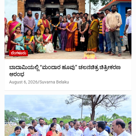
ಬೆಂಗಳೂರು
ಬಾದಾಮಿಯಲ್ಲಿ “ಮಂದಾರ ಹೂವು” ಚಲನಚಿತ್ರ ಚಿತ್ರೀಕರಣ
ಆರಂಭ
August 6, 2026
Suvarna Belaku