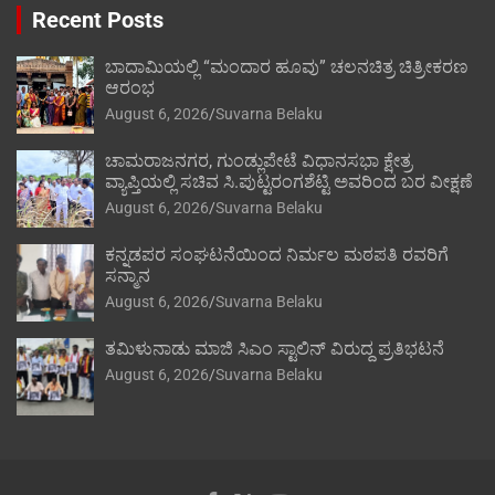
Recent Posts
ಬಾದಾಮಿಯಲ್ಲಿ “ಮಂದಾರ ಹೂವು” ಚಲನಚಿತ್ರ ಚಿತ್ರೀಕರಣ
ಆರಂಭ
August 6, 2026
Suvarna Belaku
ಚಾಮರಾಜನಗರ, ಗುಂಡ್ಲುಪೇಟೆ ವಿಧಾನಸಭಾ ಕ್ಷೇತ್ರ
ವ್ಯಾಪ್ತಿಯಲ್ಲಿ ಸಚಿವ ಸಿ.ಪುಟ್ಟರಂಗಶೆಟ್ಟಿ ಅವರಿಂದ ಬರ ವೀಕ್ಷಣೆ
August 6, 2026
Suvarna Belaku
ಕನ್ನಡಪರ ಸಂಘಟನೆಯಿಂದ ನಿರ್ಮಲ ಮಠಪತಿ ರವರಿಗೆ
ಸನ್ಮಾನ
August 6, 2026
Suvarna Belaku
ತಮಿಳುನಾಡು ಮಾಜಿ ಸಿಎಂ ಸ್ಟಾಲಿನ್ ವಿರುದ್ದ ಪ್ರತಿಭಟನೆ
August 6, 2026
Suvarna Belaku