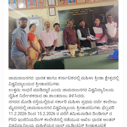
ಚಾಮರಾಜನಗರ: ಭಾರತ ಹಾಗೂ ಕರ್ನಾಟಕದಲ್ಲಿ ಮಹಿಳಾ ಕ್ರೀಡಾ ಕ್ಷೇತ್ರದಲ್ಲಿ
ವಿಶ್ವವಿದ್ಯಾಲಯದ ಕ್ರೀಡಾಪಟುಗಳು
ಉತ್ತಮ ಸಾಧನೆ ಮಾಡಿದ್ದಾರೆ ಎಂದು ಚಾಮರಾಜನಗರ ವಿಶ್ವವಿದ್ಯಾನಿಲಯ
ದೈಹಿಕ ನಿರ್ದೇಶಕರಾದ ಡಾ.ಶಾಂತರಾಜು ತಿಳಿಸಿದರು.
ನಗರದ ಜೋಡಿ ರಸ್ತೆಯಲ್ಲಿರುವ ಸರ್ಕಾರಿ ಮಹಿಳಾ ಪ್ರಥಮ ದರ್ಜೆ ಕಾಲೇಜು
ಮೈದನದಲ್ಲಿ ಚಾಮರಾಜನಗರ ವಿಶ್ವವಿದ್ಯಾಲಯ ಕ್ರೀಡಾಪಟುಗಳು ಫೆಬ್ರವರಿ
11.2.2026 ರಿಂದ 15.2.2026 ರ ವರೆಗೆ ತಮಿಳುನಾಡಿನ ದಿಂಡಿಗಲ್ ನ
PSO ಇಂಜಿನಿಯರಿಂಗ್ ಕಾಲೇಜಿನಲ್ಲಿ ನಡೆಯುವ ಅಖಿಲ ಭಾರತ ಅಂತರ್
ವಿಶ್ವವಿದ್ಯಾನಿಲಯ ಮಹಿಳೆಯರ ಬಾಲ್ ಬ್ಯಾಡ್ಮಿಂಟನ್ ಕ್ರೀಡಾಕೂಟಕ್ಕೆ