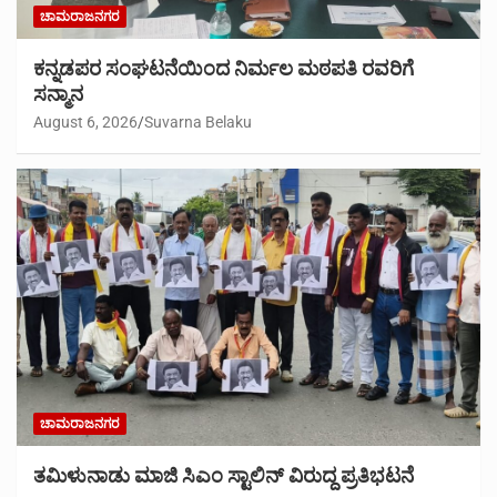
ಚಾಮರಾಜನಗರ
ಕನ್ನಡಪರ ಸಂಘಟನೆಯಿಂದ ನಿರ್ಮಲ ಮಠಪತಿ ರವರಿಗೆ
ಸನ್ಮಾನ
August 6, 2026
Suvarna Belaku
ಚಾಮರಾಜನಗರ
ತಮಿಳುನಾಡು ಮಾಜಿ ಸಿಎಂ ಸ್ಟಾಲಿನ್ ವಿರುದ್ದ ಪ್ರತಿಭಟನೆ