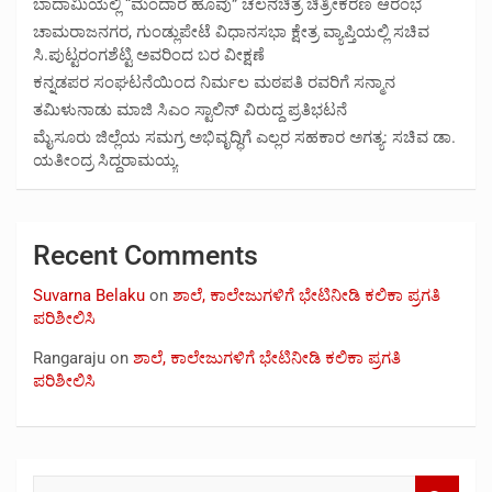
ಬಾದಾಮಿಯಲ್ಲಿ “ಮಂದಾರ ಹೂವು” ಚಲನಚಿತ್ರ ಚಿತ್ರೀಕರಣ ಆರಂಭ
ಚಾಮರಾಜನಗರ, ಗುಂಡ್ಲುಪೇಟೆ ವಿಧಾನಸಭಾ ಕ್ಷೇತ್ರ ವ್ಯಾಪ್ತಿಯಲ್ಲಿ ಸಚಿವ
ಸಿ.ಪುಟ್ಟರಂಗಶೆಟ್ಟಿ ಅವರಿಂದ ಬರ ವೀಕ್ಷಣೆ
ಕನ್ನಡಪರ ಸಂಘಟನೆಯಿಂದ ನಿರ್ಮಲ ಮಠಪತಿ ರವರಿಗೆ ಸನ್ಮಾನ
ತಮಿಳುನಾಡು ಮಾಜಿ ಸಿಎಂ ಸ್ಟಾಲಿನ್ ವಿರುದ್ದ ಪ್ರತಿಭಟನೆ
ಮೈಸೂರು ಜಿಲ್ಲೆಯ ಸಮಗ್ರ ಅಭಿವೃದ್ಧಿಗೆ ಎಲ್ಲರ ಸಹಕಾರ ಅಗತ್ಯ: ಸಚಿವ ಡಾ.
ಯತೀಂದ್ರ ಸಿದ್ದರಾಮಯ್ಯ
Recent Comments
Suvarna Belaku
on
ಶಾಲೆ, ಕಾಲೇಜುಗಳಿಗೆ ಭೇಟಿನೀಡಿ ಕಲಿಕಾ ಪ್ರಗತಿ
ಪರಿಶೀಲಿಸಿ
Rangaraju
on
ಶಾಲೆ, ಕಾಲೇಜುಗಳಿಗೆ ಭೇಟಿನೀಡಿ ಕಲಿಕಾ ಪ್ರಗತಿ
ಪರಿಶೀಲಿಸಿ
S