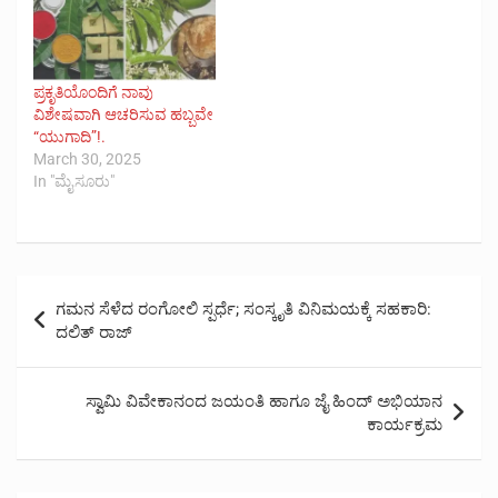
ಪ್ರಕೃತಿಯೊಂದಿಗೆ ನಾವು
ವಿಶೇಷವಾಗಿ ಆಚರಿಸುವ ಹಬ್ಬವೇ
“ಯುಗಾದಿ”!.
March 30, 2025
In "ಮೈಸೂರು"
Post
ಗಮನ ಸೆಳೆದ ರಂಗೋಲಿ ಸ್ಪರ್ಧೆ; ಸಂಸ್ಕೃತಿ ವಿನಿಮಯಕ್ಕೆ ಸಹಕಾರಿ:
navigation
ದಲಿತ್ ರಾಜ್
ಸ್ವಾಮಿ ವಿವೇಕಾನಂದ ಜಯಂತಿ ಹಾಗೂ ಜೈ ಹಿಂದ್ ಅಭಿಯಾನ
ಕಾರ್ಯಕ್ರಮ