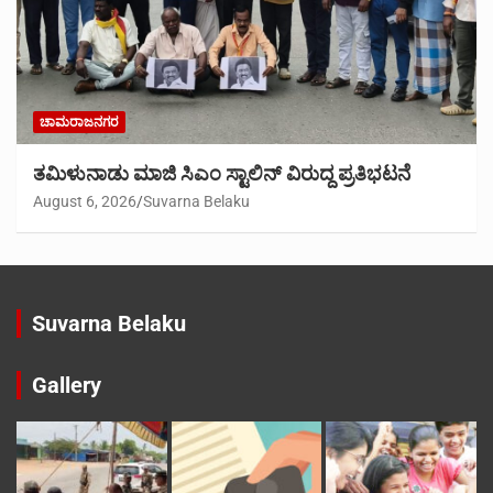
ಚಾಮರಾಜನಗರ
ತಮಿಳುನಾಡು ಮಾಜಿ ಸಿಎಂ ಸ್ಟಾಲಿನ್ ವಿರುದ್ದ ಪ್ರತಿಭಟನೆ
August 6, 2026
Suvarna Belaku
Suvarna Belaku
Gallery