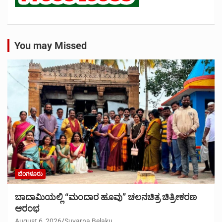
You may Missed
ಬೆಂಗಳೂರು
ಬಾದಾಮಿಯಲ್ಲಿ “ಮಂದಾರ ಹೂವು” ಚಲನಚಿತ್ರ ಚಿತ್ರೀಕರಣ
ಆರಂಭ
August 6, 2026
Suvarna Belaku