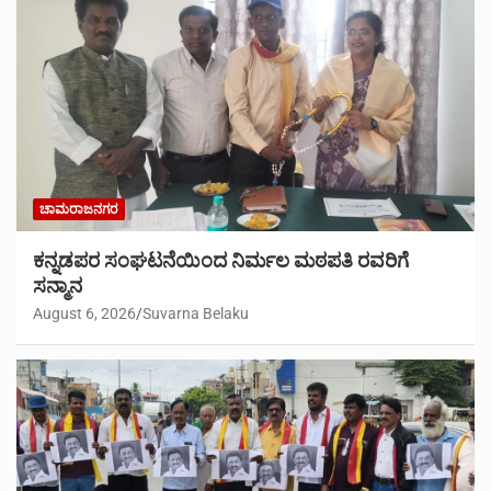
ಚಾಮರಾಜನಗರ
ಕನ್ನಡಪರ ಸಂಘಟನೆಯಿಂದ ನಿರ್ಮಲ ಮಠಪತಿ ರವರಿಗೆ
ಸನ್ಮಾನ
August 6, 2026
Suvarna Belaku