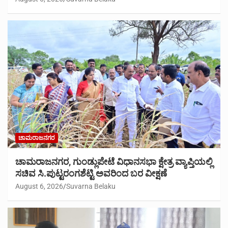
ಚಾಮರಾಜನಗರ
ಚಾಮರಾಜನಗರ, ಗುಂಡ್ಲುಪೇಟೆ ವಿಧಾನಸಭಾ ಕ್ಷೇತ್ರ ವ್ಯಾಪ್ತಿಯಲ್ಲಿ
ಸಚಿವ ಸಿ.ಪುಟ್ಟರಂಗಶೆಟ್ಟಿ ಅವರಿಂದ ಬರ ವೀಕ್ಷಣೆ
August 6, 2026
Suvarna Belaku