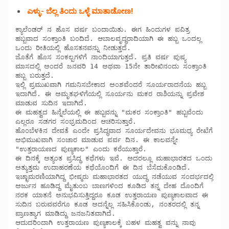
ಎಳ್ಳು- ಬೆಲ್ಲ ತಿಂದು ಒಳ್ಳೆ ಮಾತಾಡೋಣ!
ಕ್ಯಾಲೆಂಡರ್ ನ ಹೊಸ ವರ್ಷ ಬಂದಾಯಿತು. ಈಗ ಹಿಂದುಗಳ ಪವಿತ್ರ 
ಹಬ್ಬವಾದ ಸಂಕ್ರಾಂತಿ ಬಂದಿದೆ. ಆಬಾಲವೃದ್ಧರಾದಿಯಾಗಿ ಈ ಹಬ್ಬ ಒಂದಲ್ಲ 
ಒಂದು ರೀತಿಯಲ್ಲಿ ಹೊಸತನವನ್ನು ನೀಡುತ್ತದೆ.

ಜೊತೆಗೆ ಹೊಸ ಸಂಕಲ್ಪಗಳಿಗೆ ನಾಂದಿಯಾಗುತ್ತದೆ. ಪ್ರತಿ ವರ್ಷ ಪುಷ್ಯ 
ಮಾಸದಲ್ಲಿ ಅಂದರೆ ಜನವರಿ 14 ಅಥವಾ 15ನೇ ತಾರೀಖಿನಂದು ಸಂಕ್ರಾಂತಿ 
ಹಬ್ಬ ಬರುತ್ತದೆ.

ಇಲ್ಲಿ ಪ್ರಮುಖವಾಗಿ ಗಮನಿಸಬೇಕಾದ ಅಂಶವೆಂದರೆ ಸೂರ್ಯರಾದನೆಯ ಹಬ್ಬ 
ಇದಾಗಿದೆ. ಈ ಅಮೃತಘಳಿಗೆಯಲ್ಲಿ ಸೂರ್ಯನು ಮಕರ ರಾಶಿಯನ್ನು ಪ್ರವೇಶ 
ಮಾಡುವ ಸುದಿನ ಇದಾಗಿದೆ.

ಈ ಮಹತ್ವದ ಹಿನ್ನೆಲೆಯಲ್ಲಿ ಈ ಹಬ್ಬವನ್ನು "ಮಕರ ಸಂಕ್ರಾಂತಿ" ಹಬ್ಬವೆಂದು 
ಎಲ್ಲರೂ ಸಡಗರ ಸಂಭ್ರಮದಿಂದ ಆಚರಿಸುತ್ತಾರೆ.

ಹೊಂಬೆಳಕಿನ ದೇವತೆ ಎಂದೇ ಪ್ರಸಿದ್ಧವಾದ ಸೂರ್ಯದೇವನು ಭೂಮಧ್ಯ ರೇಖೆಗೆ 
ಅಭಿಮುಖವಾಗಿ ಸಂಚಾರ ಮಾಡುವ ಪರ್ವ ದಿನ. ಈ ಕಾಲವನ್ನೇ 
"ಉತ್ತರಾಯಣದ ಪುಣ್ಯಕಾಲ" ಎಂದು ಕರೆಯುತ್ತಾರೆ. 

ಈ ದಿನಕ್ಕೆ ಅತ್ಯಂತ ಪ್ರಸಿದ್ಧ ಕಥೆಗಳು ಇವೆ. ಅದರಲ್ಲೂ ಮಹಾಭಾರತದ ಒಂದು 
ಅತ್ಯುತ್ತಮ ಉದಾಹರಣೆಯ ಕಥೆಯೊಂದಿಗೆ ಈ ದಿನ ಬೆಸೆದುಕೊಂಡಿದೆ. 
ಇಚ್ಛಾಮರಣಿಯಾಗಿದ್ದ ಭೀಷ್ಮರು ಮಹಾಭಾರತದ ಯುದ್ಧ ನಡೆಯುವ ಸಂದರ್ಭದಲ್ಲಿ 
ಅರ್ಜುನ ಹೂಡಿದ್ದ ಮೈತುಂಬ ಬಾಣಗಳಿಂದ ಕೂಡಿದ ತನ್ನ ದೇಹ ದೊಂದಿಗೆ 
ನರಕ ಯಾತನೆ ಅನುಭವಿಸುತ್ತಿದ್ದರೂ ಕೂಡ ಉತ್ತರಾಯಣ ಪುಣ್ಯಕಾಲವಾದ ಈ 
ಸುದಿನ ಬರುವವರೆಗೂ ಕೂಡ ಅದನ್ನೆಲ್ಲ ಸಹಿಸಿಕೊಂಡು, ನಂತರದಲ್ಲಿ ತನ್ನ 
ಪ್ರಾಣತ್ಯಾಗ ಮಾಡಿದ್ದು ಜನಜನಿತವಾಗಿದೆ.    

ಆದುದರಿಂದಾಗಿ ಉತ್ತರಾಯಣ ಪುಣ್ಯಕಾಲಕ್ಕೆ ಬಹಳ ಮಹತ್ವ ವನ್ನು ನಾವು 