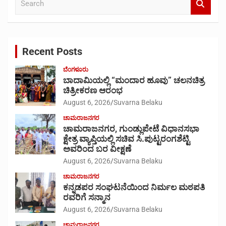
e
a
r
c
Recent Posts
h
ಬೆಂಗಳೂರು
ಬಾದಾಮಿಯಲ್ಲಿ “ಮಂದಾರ ಹೂವು” ಚಲನಚಿತ್ರ
ಚಿತ್ರೀಕರಣ ಆರಂಭ
August 6, 2026
Suvarna Belaku
ಚಾಮರಾಜನಗರ
ಚಾಮರಾಜನಗರ, ಗುಂಡ್ಲುಪೇಟೆ ವಿಧಾನಸಭಾ
ಕ್ಷೇತ್ರ ವ್ಯಾಪ್ತಿಯಲ್ಲಿ ಸಚಿವ ಸಿ.ಪುಟ್ಟರಂಗಶೆಟ್ಟಿ
ಅವರಿಂದ ಬರ ವೀಕ್ಷಣೆ
August 6, 2026
Suvarna Belaku
ಚಾಮರಾಜನಗರ
ಕನ್ನಡಪರ ಸಂಘಟನೆಯಿಂದ ನಿರ್ಮಲ ಮಠಪತಿ
ರವರಿಗೆ ಸನ್ಮಾನ
August 6, 2026
Suvarna Belaku
ಚಾಮರಾಜನಗರ