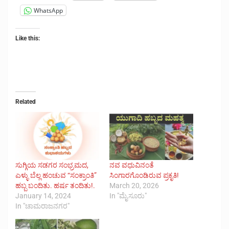
WhatsApp
Like this:
Related
ಸುಗ್ಗಿಯ ಸಡಗರ ಸಂಭ್ರಮದ,
ನವ ವಧುವಿನಂತೆ
ಎಳ್ಳು ಬೆಲ್ಲ ಹಂಚುವ “ಸಂಕ್ರಾಂತಿ”
ಸಿಂಗಾರಗೊಂಡಿರುವ ಪ್ರಕೃತಿ!
ಹಬ್ಬ ಬಂದಿತು. ಹರ್ಷ ತಂದಿತು!.
March 20, 2026
January 14, 2024
In "ಮೈಸೂರು"
In "ಚಾಮರಾಜನಗರ"