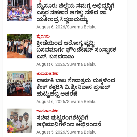
ಮೈಸೂರು ಜಿಲ್ಲೆಯ ಸಮಗ್ರ ಅಭಿವೃದ್ಧಿಗೆ
ಎಲ್ಲರ ಸಹಕಾರ ಅಗತ್ಯ: ಸಚಿವ ಡಾ.
ಯತೀಂದ್ರ ಸಿದ್ದರಾಮಯ್ಯ
August 6, 2026
Suvarna Belaku
ಮೈಸೂರು
ಕ್ರೀಡೆಯಿಂದ ಆರೋಗ್ಯ ವೃದ್ಧಿ:
ಬಸವಮಾರ್ಗ ಫೌಂಡೇಷನ್ ಸಂಸ್ಥಾಪಕ
ಎಸ್. ಬಸವರಾಜು
August 6, 2026
Suvarna Belaku
ಚಾಮರಾಜನಗರ
ಪಾರ್ವತಿ ಬಾಲ ಸೇವಾಶ್ರಮ ಮಕ್ಕಳಿಂದ
ಕೇಕ್ ಕತ್ತರಿಸಿ ವಿ.ಶ್ರೀನಿವಾಸ ಪ್ರಸಾದ್
ಹುಟ್ಟುಹಬ್ಬ ಆಚರಣೆ
August 6, 2026
Suvarna Belaku
ಚಾಮರಾಜನಗರ
ಸಚಿವ ಪುಟ್ಟರಂಗಶೆಟ್ಟರಿಗೆ
ಅಭಿಮಾನಿಗಳಿಂದ ಅಭಿನಂದನೆ
August 5, 2026
Suvarna Belaku