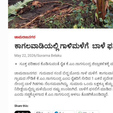
ಚಾಮರಾಜನಗರ
ಕಾಗಲವಾಡಿಯಲ್ಲಿ ಗಾಳಿಮಳೆಗೆ ಬಾಳೆ 
May 22, 2026
Suvarna Belaku
ಸೂಕ್ತ ಪರಿಹಾರ ಕೊಡಿಸುವಂತೆ ರೈತ ಕೆ.ಎಂ.ನಾಗಸುಂದ್ರ ಜಿಲ್ಲಾಡಳಿತಕ್ಕೆ
ಚಾಮರಾಜನಗರ: ಗುರುವಾರ ಸಂಜೆ ಬಿದ್ದ ಜೋರು ಗಾಳಿ ಮಳೆಗೆ ಕಾಗಲವಾಡಿಯಲ್
ಗ್ರಾಮದ ಗೌಡಿಕೆ ಕೆ.ಎಂ.ನಾಗಸುಂದ್ರ ಎಂಬ ರೈತರಿಗೆ ಸೇರಿದ 1 ಎಕರೆ ಪ್ರದೇಶ
ನೇಂದ್ರ ಬಾಳೆ ಗಿಡಗಳು ನೆಲಸಮವಾಗಿದ್ದು, ಸುಮಾರು ಒಂದು ಲಕ್ಷಕ್ಕೂ ಹೆಚ್ಚು 
ನಿರೀಕ್ಷೆಯಲ್ಲಿದ್ದು ಮಳೆಯಿಂದ ನಷ್ಟು ಉಂಟಾಗಿದೆ. ಬಾಳೆಗೆ ಫಸಲಿಗೆ ಮಾಡಿದ 
ಎಂದು ನಷ್ಡಕ್ಕೊಳಗಾದ ಕೆ.ಎಂ.ನಾಗಸುಂದ್ರ ಆಳಲು ತೊಡಗಿಕೊಂಡಿದ್ದಾರೆ.
Share this: