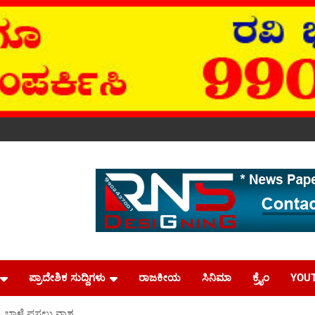
ಪ್ರಾದೇಶಿಕ ಸುದ್ದಿಗಳು
ರಾಜಕೀಯ
ಸಿನಿಮಾ
ಕ್ರೈಂ
YOU
ೆ ಬಾಳೆ ಫಸಲು ನಾಶ