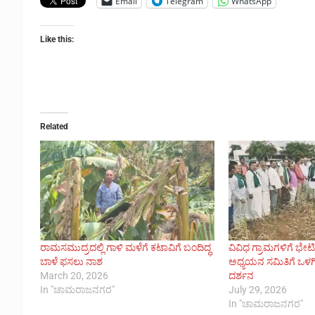
Email
Telegram
WhatsApp
Like this:
Related
ರಾಮಸಮುದ್ರದಲ್ಲಿ ಗಾಳಿ ಮಳೆಗೆ ಕಟಾವಿಗೆ ಬಂದಿದ್ಧ
ವಿವಿಧ ಗ್ರಾಮಗಳಿಗೆ ಭೇಟ
ಬಾಳೆ ಫಸಲು ನಾಶ
ಅಧ್ಯಯನ ಸಮಿತಿಗೆ ಒಳಗಿ
March 20, 2026
ದರ್ಶನ
In "ಚಾಮರಾಜನಗರ"
July 29, 2026
In "ಚಾಮರಾಜನಗರ"