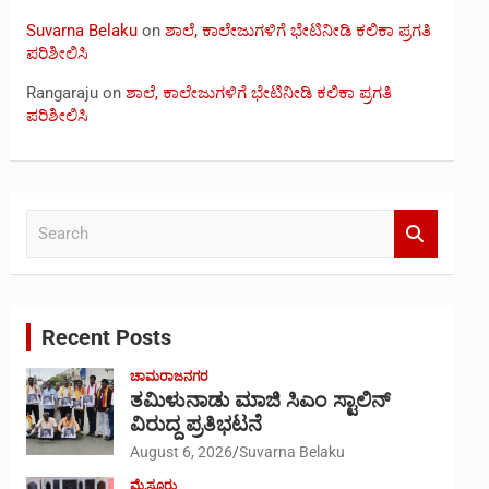
Suvarna Belaku
on
ಶಾಲೆ, ಕಾಲೇಜುಗಳಿಗೆ ಭೇಟಿನೀಡಿ ಕಲಿಕಾ ಪ್ರಗತಿ
ಪರಿಶೀಲಿಸಿ
Rangaraju
on
ಶಾಲೆ, ಕಾಲೇಜುಗಳಿಗೆ ಭೇಟಿನೀಡಿ ಕಲಿಕಾ ಪ್ರಗತಿ
ಪರಿಶೀಲಿಸಿ
S
e
a
r
c
Recent Posts
h
ಚಾಮರಾಜನಗರ
ತಮಿಳುನಾಡು ಮಾಜಿ ಸಿಎಂ ಸ್ಟಾಲಿನ್
ವಿರುದ್ದ ಪ್ರತಿಭಟನೆ
August 6, 2026
Suvarna Belaku
ಮೈಸೂರು