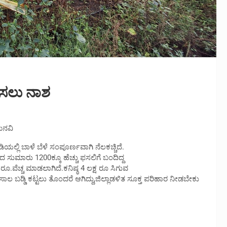
ಫಸಲು ನಾಶ
 ಮನವಿ
ಲಿ ಬಾಳೆ ಬೆಳೆ ಸಂಪೂರ್ಣವಾಗಿ ನೆಲಕಚ್ಚಿದೆ.
ದ ಸುಮಾರು 1200ಕ್ಕೂ ಹೆಚ್ಚು ಫಸಲಿಗೆ ಬಂದಿದ್ದ
ರೂ.ವೆಚ್ಚ ಮಾಡಲಾಗಿದೆ.ಕನಿಷ್ಠ 4 ಲಕ್ಷ ರೂ ಸಿಗುವ
ಸಾಲ ಬಡ್ಡಿ ಕಟ್ಟಲು ತೊಂದರೆ ಆಗಿದ್ದು,ಜಿಲ್ಲಾಡಳಿತ ಸೂಕ್ತ ಪರಿಹಾರ ನೀಡಬೇಕು