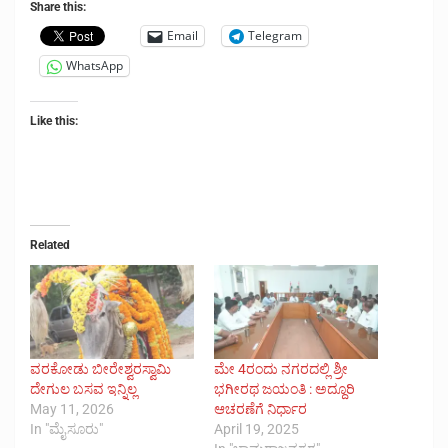
Share this:
Email
Telegram
WhatsApp
Like this:
Related
ವರಕೋಡು ಬೀರೇಶ್ವರಸ್ವಾಮಿ
ಮೇ 4ರಂದು ನಗರದಲ್ಲಿ ಶ್ರೀ
ದೇಗುಲ ಬಸವ ಇನ್ನಿಲ್ಲ
ಭಗೀರಥ ಜಯಂತಿ : ಅದ್ದೂರಿ
May 11, 2026
ಆಚರಣೆಗೆ ನಿರ್ಧಾರ
In "ಮೈಸೂರು"
April 19, 2025