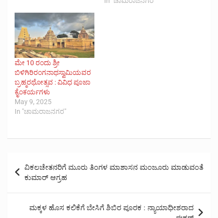
In "ಚಾಮರಾಜನಗರ"
ಮೇ 10 ರಂದು ಶ್ರೀ
ಬಿಳಿಗಿರಿರಂಗನಾಥಸ್ವಾಮಿಯವರ
ಬ್ರಹ್ಮರಥೋತ್ಸವ : ವಿವಿಧ ಪೂಜಾ
ಕೈಂಕರ್ಯಗಳು
May 9, 2025
In "ಚಾಮರಾಜನಗರ"
Post
ವಿಕಲಚೇತನರಿಗೆ ಮೂರು ತಿಂಗಳ ಮಾಶಾಸನ ಮಂಜೂರು ಮಾಡುವಂತೆ
navigation
ಕುಮಾರ್ ಆಗ್ರಹ
ಮಕ್ಕಳ ಹೊಸ ಕಲಿಕೆಗೆ ಬೇಸಿಗೆ ಶಿಬಿರ ಪೂರಕ : ನ್ಯಾಯಾಧೀಶರಾದ