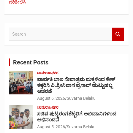
ಪರಿಶೀಲಿಸಿ
S
e
a
r
c
Recent Posts
h
ಚಾಮರಾಜನಗರ
ಪಾರ್ವತಿ ಬಾಲ ಸೇವಾಶ್ರಮ ಮಕ್ಕಳಿಂದ ಕೇಕ್
ಕತ್ತರಿಸಿ ವಿ.ಶ್ರೀನಿವಾಸ ಪ್ರಸಾದ್ ಹುಟ್ಟುಹಬ್ಬ
ಆಚರಣೆ
August 6, 2026
Suvarna Belaku
ಚಾಮರಾಜನಗರ
ಸಚಿವ ಪುಟ್ಟರಂಗಶೆಟ್ಟರಿಗೆ ಅಭಿಮಾನಿಗಳಿಂದ
ಅಭಿನಂದನೆ
August 5, 2026
Suvarna Belaku