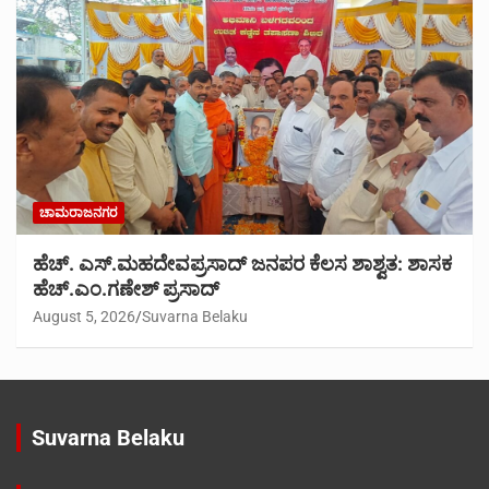
ಚಾಮರಾಜನಗರ
ಹೆಚ್. ಎಸ್.ಮಹದೇವಪ್ರಸಾದ್ ಜನಪರ ಕೆಲಸ ಶಾಶ್ವತ: ಶಾಸಕ
ಹೆಚ್.ಎಂ.ಗಣೇಶ್ ಪ್ರಸಾದ್
August 5, 2026
Suvarna Belaku
Suvarna Belaku