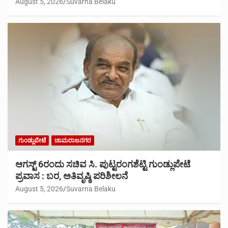
August 5, 2026
Suvarna Belaku
ಗುಂಡ್ಲುಪೇಟೆ
ಚಾಮರಾಜನಗರ
ಆಗಸ್ಟ್ 6ರಂದು ಸಚಿವ ಸಿ. ಪುಟ್ಟರಂಗಶೆಟ್ಟಿ ಗುಂಡ್ಲುಪೇಟೆ
ಪ್ರವಾಸ : ಬರ, ಅತಿವೃಷ್ಠಿ ಪರಿಶೀಲನೆ
August 5, 2026
Suvarna Belaku