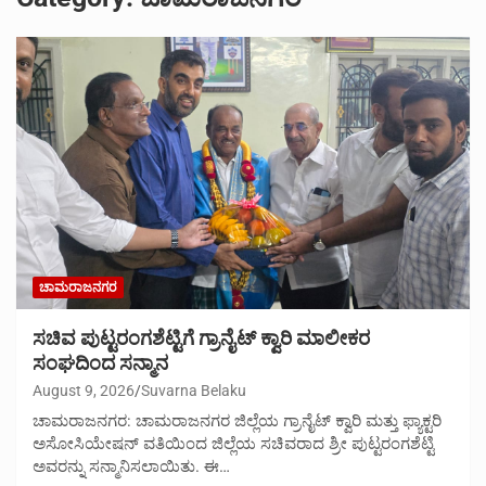
ಚಾಮರಾಜನಗರ
ಸಚಿವ ಪುಟ್ಟರಂಗಶೆಟ್ಟಿಗೆ ಗ್ರಾನೈಟ್ ಕ್ವಾರಿ ಮಾಲೀಕರ
ಸಂಘದಿಂದ ಸನ್ಮಾನ
August 9, 2026
Suvarna Belaku
ಚಾಮರಾಜನಗರ: ಚಾಮರಾಜನಗರ ಜಿಲ್ಲೆಯ ಗ್ರಾನೈಟ್ ಕ್ವಾರಿ ಮತ್ತು ಫ್ಯಾಕ್ಟರಿ
ಅಸೋಸಿಯೇಷನ್ ವತಿಯಿಂದ ಜಿಲ್ಲೆಯ ಸಚಿವರಾದ ಶ್ರೀ ಪುಟ್ಟರಂಗಶೆಟ್ಟಿ
ಅವರನ್ನು ಸನ್ಮಾನಿಸಲಾಯಿತು. ಈ…