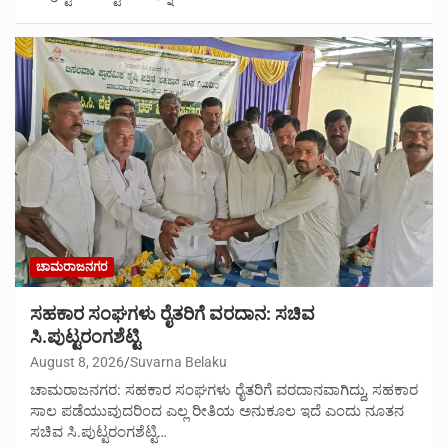
ಚಾಮರಾಜನಗರ
ಸಹಕಾರ ಸಂಘಗಳು ರೈತರಿಗೆ ವರದಾನ: ಸಚಿವ
ಸಿ.ಪುಟ್ಟರಂಗಶೆಟ್ಟಿ
August 8, 2026
Suvarna Belaku
ಚಾಮರಾಜನಗರ: ಸಹಕಾರ ಸಂಘಗಳು ರೈತರಿಗೆ ವರದಾನವಾಗಿದ್ದು, ಸಹಕಾರ
ಸಾಲ ಪಡೆಯುವುದರಿಂದ ಎಲ್ಲ ರೀತಿಯ ಅನುಕೂಲ ಇದೆ ಎಂದು ನೂತನ
ಸಚಿವ ಸಿ.ಪುಟ್ಟರಂಗಶೆಟ್ಟಿ…