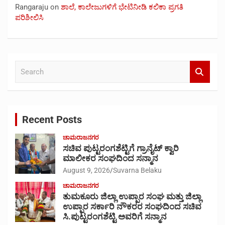
Rangaraju
on
ಶಾಲೆ, ಕಾಲೇಜುಗಳಿಗೆ ಭೇಟಿನೀಡಿ ಕಲಿಕಾ ಪ್ರಗತಿ
ಪರಿಶೀಲಿಸಿ
S
e
a
r
c
Recent Posts
h
ಚಾಮರಾಜನಗರ
ಸಚಿವ ಪುಟ್ಟರಂಗಶೆಟ್ಟಿಗೆ ಗ್ರಾನೈಟ್ ಕ್ವಾರಿ
ಮಾಲೀಕರ ಸಂಘದಿಂದ ಸನ್ಮಾನ
August 9, 2026
Suvarna Belaku
ಚಾಮರಾಜನಗರ
ತುಮಕೂರು ಜಿಲ್ಲಾ ಉಪ್ಪಾರ ಸಂಘ ಮತ್ತು ಜಿಲ್ಲಾ
ಉಪ್ಪಾರ ಸರ್ಕಾರಿ ನೌಕರರ ಸಂಘದಿಂದ ಸಚಿವ
ಸಿ.ಪುಟ್ಟರಂಗಶೆಟ್ಟಿ ಅವರಿಗೆ ಸನ್ಮಾನ