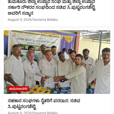
ತುಮಕೂರು ಜಿಲ್ಲಾ ಉಪ್ಪಾರ ಸಂಘ ಮತ್ತು ಜಿಲ್ಲಾ ಉಪ್ಪಾರ
ಸರ್ಕಾರಿ ನೌಕರರ ಸಂಘದಿಂದ ಸಚಿವ ಸಿ.ಪುಟ್ಟರಂಗಶೆಟ್ಟಿ
ಅವರಿಗೆ ಸನ್ಮಾನ
August 9, 2026
Suvarna Belaku
ಚಾಮರಾಜನಗರ
ಸಹಕಾರ ಸಂಘಗಳು ರೈತರಿಗೆ ವರದಾನ: ಸಚಿವ
ಸಿ.ಪುಟ್ಟರಂಗಶೆಟ್ಟಿ
August 8, 2026
Suvarna Belaku