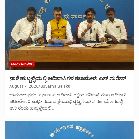
ಚಾಮರಾಜನಗರ
ನಾಳೆ ಹುಬ್ಬಳ್ಳಿಯಲ್ಲಿ ಆದಿವಾಸಿಗಳ ಕಲಾಮೇಳ: ಎನ್.ಸುರೇಶ್
August 7, 2026
Suvarna Belaku
ಚಾಮರಾಜನಗರ: ಕರ್ನಾಟಕ ಆದಿವಾಸಿ ರಕ್ಷಣಾ ಪರಿಷತ್ ಮತ್ತು ಆದಿವಾಸಿ
ಹರಿಣಶಿಕಾರಿ ಪಾರ್ಧಿಸಮಾಜ ಕ್ಷೇಮಾಭಿವೃದ್ಧಿ ಸಂಘದ ಸಹ ಯೋಗದಲ್ಲಿ
ಆ.9 ರಂದು ಹುಬ್ಬಳ್ಳಿಯಲ್ಲಿ…