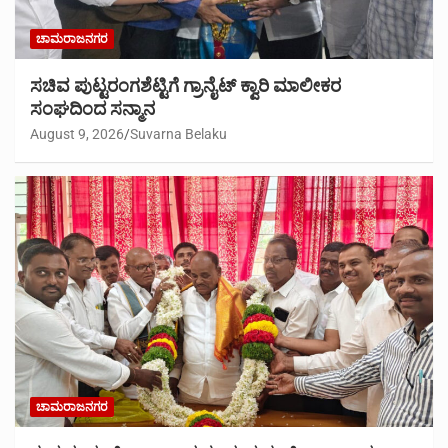
ಚಾಮರಾಜನಗರ
ಸಚಿವ ಪುಟ್ಟರಂಗಶೆಟ್ಟಿಗೆ ಗ್ರಾನೈಟ್ ಕ್ವಾರಿ ಮಾಲೀಕರ
ಸಂಘದಿಂದ ಸನ್ಮಾನ
August 9, 2026
Suvarna Belaku
ಚಾಮರಾಜನಗರ