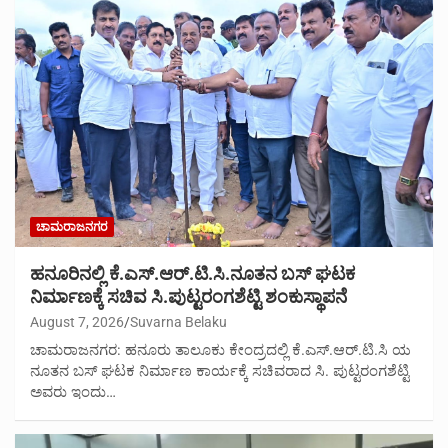
ಚಾಮರಾಜನಗರ
ಹನೂರಿನಲ್ಲಿ ಕೆ.ಎಸ್.ಆರ್.ಟಿ.ಸಿ.ನೂತನ ಬಸ್ ಘಟಕ
ನಿರ್ಮಾಣಕ್ಕೆ ಸಚಿವ ಸಿ.ಪುಟ್ಟರಂಗಶೆಟ್ಟಿ ಶಂಕುಸ್ಥಾಪನೆ
August 7, 2026
Suvarna Belaku
ಚಾಮರಾಜನಗರ: ಹನೂರು ತಾಲೂಕು ಕೇಂದ್ರದಲ್ಲಿ ಕೆ.ಎಸ್.ಆರ್.ಟಿ.ಸಿ ಯ
ನೂತನ ಬಸ್ ಘಟಕ ನಿರ್ಮಾಣ ಕಾರ್ಯಕ್ಕೆ ಸಚಿವರಾದ ಸಿ. ಪುಟ್ಟರಂಗಶೆಟ್ಟಿ
ಅವರು ಇಂದು…