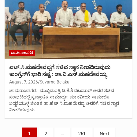
ಚಾಮರಾಜನಗರ
ಎಚ್.ಸಿ.ಮಹದೇವಪ್ಪಗೆ ಸಚಿವ ಸ್ಥಾನ ನೀಡದಿರುವುದು
ಕಾಂಗ್ರೆಸ್‌ಗೆ ಭಾರಿ ನಷ್ಟ : ಡಾ.ವಿ.ಎನ್.ಮಹದೇವಯ್ಯ
August 7, 2026
Suvarna Belaku
ಚಾಮರಾಜನಗರ: ಮುಖ್ಯಮಂತ್ರಿ ಡಿ.ಕೆ.ಶಿವಕುಮಾರ್ ಅವರ ಸಚಿವ
ಸಂಪುಟದಲ್ಲಿ ಸೈದ್ದಾಂತಿಕ ಸಾಮಾರ್ಥ್ಯ, ಮಾನವೀಯ ಸಾಮಾಜಿಕ
ಬದ್ದತೆಯುಳ್ಳ ಚಿಂತಕ ಡಾ.ಹೆಚ್.ಸಿ.ಮಹದೇವಪ್ಪ ಅವರಿಗೆ ಸಚಿವ ಸ್ಥಾನ
ನೀಡದಿರುವುದು…
Posts
1
2
…
261
Next