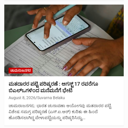
ಚಾಮರಾಜನಗರ
ಮತದಾರರ ಪಟ್ಟಿ ಪರಿಷ್ಕರಣೆ : ಆಗಸ್ಟ್ 17 ರವರೆಗೂ
ಬಿಎಲ್‍ಒಗಳಿಂದ ಮನೆಮನೆಗೆ ಭೇಟಿ
August 8, 2026
Suvarna Belaku
ಚಾಮರಾಜನಗರ,: ಭಾರತ ಚುನಾವಣಾ ಆಯೋಗವು ಮತದಾರರ ಪಟ್ಟಿ
ವಿಶೇಷ ಸಮಗ್ರ ಪರಿಷ್ಕರಣೆ (ಎಸ್.ಐ.ಆರ್) ಕುರಿತು ಈ ಹಿಂದೆ
ಹೊರಡಿಸಲಾಗಿದ್ದ ವೇಳಾಪಟ್ಟಿಯನ್ನು ಪರಿಷ್ಕರಿಸಿದ್ದು,…