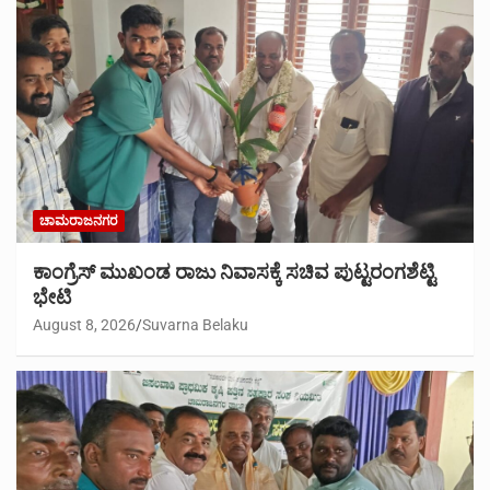
ಚಾಮರಾಜನಗರ
ಕಾಂಗ್ರೆಸ್ ಮುಖಂಡ ರಾಜು ನಿವಾಸಕ್ಕೆ ಸಚಿವ ಪುಟ್ಟರಂಗಶೆಟ್ಟಿ
ಭೇಟಿ
August 8, 2026
Suvarna Belaku