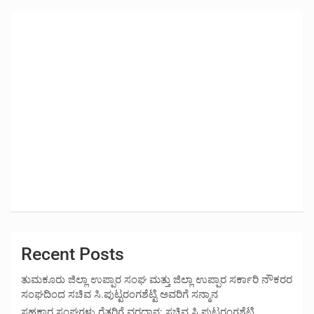
Recent Posts
ತುಮಕೂರು ಜಿಲ್ಲಾ ಉಪ್ಪಾರ ಸಂಘ ಮತ್ತು ಜಿಲ್ಲಾ ಉಪ್ಪಾರ ಸರ್ಕಾರಿ ನೌಕರರ
ಸಂಘದಿಂದ ಸಚಿವ ಸಿ.ಪುಟ್ಟರಂಗಶೆಟ್ಟಿ ಅವರಿಗೆ ಸನ್ಮಾನ
ಸಹಕಾರ ಸಂಘಗಳು ರೈತರಿಗೆ ವರದಾನ: ಸಚಿವ ಸಿ.ಪುಟ್ಟರಂಗಶೆಟ್ಟಿ