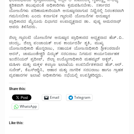
ತ್ವರಿತವಾಗಿ ತಲುಪುವಂತೆ ಅಧಿಕಾರಿಗಳು ಕ್ರಮವಹಿಸಬೇಕು. ಸರ್ಕಾರದ 
ಯೋಜನೆಗಳು ಪರಿಣಾಮಕಾರಿಯಾಗಿ ಅನುಷ್ಠಾನವಾಗುವ ನಿಟ್ಟಿನಲ್ಲಿ ನಿರಂತರವಾಗಿ 
ಗಮನಿಸಬೇಕು ಎಂದು ಕರ್ನಾಟಕ ಗ್ಯಾರಂಟಿ ಯೋಜನೆಗಳ ಅನುಷ್ಠಾನ 
ಪ್ರಾಧಿಕಾರದ ಮೈಸೂರು ವಿಭಾಗದ ಉಪಾಧ್ಯಕ್ಷರಾದ ಡಾ. ಪುಷ್ಪ ಅಮರನಾಥ್ 
ಅವರು ತಿಳಿಸಿದರು.

ಜಿಲ್ಲಾ ಗ್ಯಾರಂಟಿ ಯೋಜನೆಗಳ ಅನುಷ್ಠಾನ ಪ್ರಾಧಿಕಾರದ ಅಧ್ಯಕ್ಷರಾದ ಹೆಚ್.ವಿ. 
ಚಂದ್ರು, ಜಿಲ್ಲಾ ಪಂಚಾಯತ್ ಉಪ ಕಾರ್ಯದರ್ಶಿ ಶೃತಿ, ಮುಖ್ಯ 
ಯೋಜನಾಧಿಕಾರಿ ಹೊನ್ನರಾಜು, ಸಹಾಯಕ ಯೋಜನಾಧಿಕಾರಿ ಶ್ರೀಕಂಠರಾಜೇ 
ಅರಸ್, ಚಾಮುಂಡೇಶ್ವರಿ ವಿದ್ಯುತ್ ಸರಬರಾಜು ನಿಗಮದ ಕಾರ್ಯನಿರ್ವಾಹಕ 
ಇಂಜಿನಿಯರ್ ಪ್ರದೀಪ್, ಜಿಲ್ಲಾ ಉದ್ಯೋಗಾಧಿಕಾರಿ ಮಹಮ್ಮದ್ ಅಕ್ಬರ್, 
ಮಹಿಳಾ ಮತ್ತು ಮಕ್ಕಳ ಕಲ್ಯಾಣ ಇಲಾಖೆಯ ಉಪನಿರ್ದೆಶಕರಾದ ಹೆಚ್.ಆರ್. 
ಸುರೇಶ್, ಕೆಎಸ್‍ಆರ್‍ಟಿಸಿ, ಆಹಾರ ಮತ್ತು ನಾಗರಿಕ ಸರಬರಾಜು ಹಾಗೂ ಗ್ರಾಹಕ 
ವ್ಯವಹಾರಗಳ ಇಲಾಖೆ ಅಧಿಕಾರಿಗಳು ಸಭೆಯಲ್ಲಿ ಉಪಸ್ಥಿತರಿದ್ದರು.
Share this:
Email
Telegram
WhatsApp
Like this: