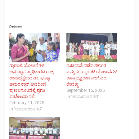
Related
ಗ್ಯಾರಂಟಿ ಯೋಜನೆಗಳ
ನುಡಿದಂತೆ ನಡೆದ ಸರ್ಕಾರ
ಅನುಷ್ಠಾನ ಪ್ರಾಧಿಕಾರದ ರಾಜ್ಯ
ನಮ್ಮದು : ಗ್ಯಾರಂಟಿ ಯೋಜನೆಗಳ
ಉಪಾಧ್ಯಕ್ಷರಾದ ಡಾ. ಪುಷ್ಪಾ
ರಾಜ್ಯಾಧ್ಯಕ್ಷರಾದ ಎಚ್.ಎಂ.
ಅಮರನಾಥ್ ಅವರಿಂದ
ರೇವಣ್ಣ
ಪುಣಜನೂರಿನಲ್ಲಿ ಪ್ರಗತಿ
September 15, 2025
ಪರಿಶೀಲನಾ ಸಭೆ
In "ಚಾಮರಾಜನಗರ"
February 11, 2025
In "ಚಾಮರಾಜನಗರ"