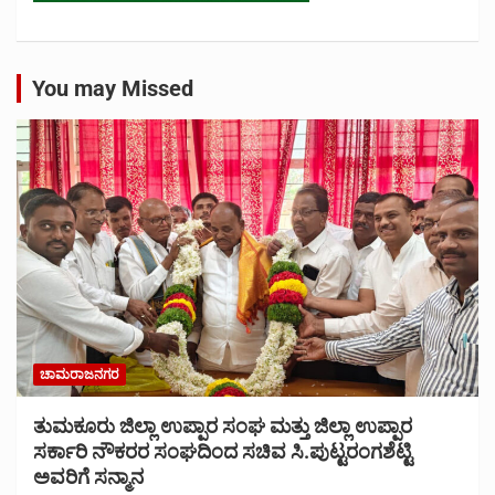
You may Missed
ಚಾಮರಾಜನಗರ
ತುಮಕೂರು ಜಿಲ್ಲಾ ಉಪ್ಪಾರ ಸಂಘ ಮತ್ತು ಜಿಲ್ಲಾ ಉಪ್ಪಾರ
ಸರ್ಕಾರಿ ನೌಕರರ ಸಂಘದಿಂದ ಸಚಿವ ಸಿ.ಪುಟ್ಟರಂಗಶೆಟ್ಟಿ
ಅವರಿಗೆ ಸನ್ಮಾನ