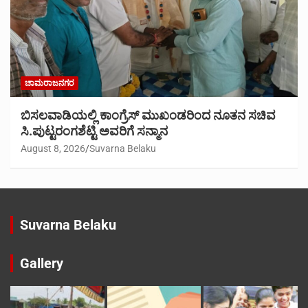
ಚಾಮರಾಜನಗರ
ಬಿಸಲವಾಡಿಯಲ್ಲಿ ಕಾಂಗ್ರೆಸ್ ಮುಖಂಡರಿಂದ ನೂತನ ಸಚಿವ
ಸಿ.ಪುಟ್ಟರಂಗಶೆಟ್ಟಿ ಅವರಿಗೆ ಸನ್ಮಾನ
August 8, 2026
Suvarna Belaku
Suvarna Belaku
Gallery