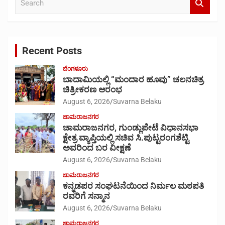
e
a
r
c
Recent Posts
h
ಬೆಂಗಳೂರು
ಬಾದಾಮಿಯಲ್ಲಿ “ಮಂದಾರ ಹೂವು” ಚಲನಚಿತ್ರ
ಚಿತ್ರೀಕರಣ ಆರಂಭ
August 6, 2026
Suvarna Belaku
ಚಾಮರಾಜನಗರ
ಚಾಮರಾಜನಗರ, ಗುಂಡ್ಲುಪೇಟೆ ವಿಧಾನಸಭಾ
ಕ್ಷೇತ್ರ ವ್ಯಾಪ್ತಿಯಲ್ಲಿ ಸಚಿವ ಸಿ.ಪುಟ್ಟರಂಗಶೆಟ್ಟಿ
ಅವರಿಂದ ಬರ ವೀಕ್ಷಣೆ
August 6, 2026
Suvarna Belaku
ಚಾಮರಾಜನಗರ
ಕನ್ನಡಪರ ಸಂಘಟನೆಯಿಂದ ನಿರ್ಮಲ ಮಠಪತಿ
ರವರಿಗೆ ಸನ್ಮಾನ
August 6, 2026
Suvarna Belaku
ಚಾಮರಾಜನಗರ