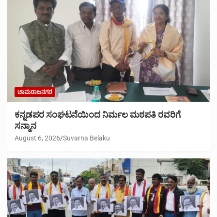
ಚಾಮರಾಜನಗರ
ಕನ್ನಡಪರ ಸಂಘಟನೆಯಿಂದ ನಿರ್ಮಲ ಮಠಪತಿ ರವರಿಗೆ
ಸನ್ಮಾನ
August 6, 2026
Suvarna Belaku