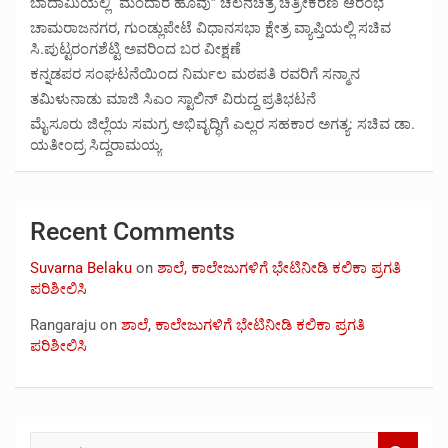
ಬಾದಾಮಿಯಲ್ಲಿ “ಮಂದಾರ ಹೂವು” ಚಲನಚಿತ್ರ ಚಿತ್ರೀಕರಣ ಆರಂಭ
ಚಾಮರಾಜನಗರ, ಗುಂಡ್ಲುಪೇಟೆ ವಿಧಾನಸಭಾ ಕ್ಷೇತ್ರ ವ್ಯಾಪ್ತಿಯಲ್ಲಿ ಸಚಿವ
ಸಿ.ಪುಟ್ಟರಂಗಶೆಟ್ಟಿ ಅವರಿಂದ ಬರ ವೀಕ್ಷಣೆ
ಕನ್ನಡಪರ ಸಂಘಟನೆಯಿಂದ ನಿರ್ಮಲ ಮಠಪತಿ ರವರಿಗೆ ಸನ್ಮಾನ
ತಮಿಳುನಾಡು ಮಾಜಿ ಸಿಎಂ ಸ್ಟಾಲಿನ್ ವಿರುದ್ದ ಪ್ರತಿಭಟನೆ
ಮೈಸೂರು ಜಿಲ್ಲೆಯ ಸಮಗ್ರ ಅಭಿವೃದ್ಧಿಗೆ ಎಲ್ಲರ ಸಹಕಾರ ಅಗತ್ಯ: ಸಚಿವ ಡಾ.
ಯತೀಂದ್ರ ಸಿದ್ದರಾಮಯ್ಯ
Recent Comments
Suvarna Belaku
on
ಶಾಲೆ, ಕಾಲೇಜುಗಳಿಗೆ ಭೇಟಿನೀಡಿ ಕಲಿಕಾ ಪ್ರಗತಿ
ಪರಿಶೀಲಿಸಿ
Rangaraju
on
ಶಾಲೆ, ಕಾಲೇಜುಗಳಿಗೆ ಭೇಟಿನೀಡಿ ಕಲಿಕಾ ಪ್ರಗತಿ
ಪರಿಶೀಲಿಸಿ
S