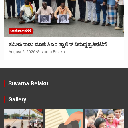
ಚಾಮರಾಜನಗರ
ತಮಿಳುನಾಡು ಮಾಜಿ ಸಿಎಂ ಸ್ಟಾಲಿನ್ ವಿರುದ್ದ ಪ್ರತಿಭಟನೆ
August 6, 2026
Suvarna Belaku
Suvarna Belaku
Gallery