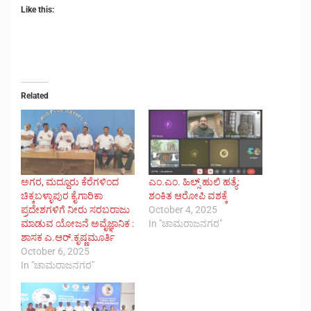
Like this:
Related
ಅಗರ, ಮದ್ದೂರು ಕೆರೆಗಳಿಂದ
ಎಂ.ಎಂ. ಹಿಲ್ಸ್ ಹುಲಿ ಹತ್ಯೆ:
ಚಿಕ್ಕಬಳ್ಳಾಪುರ ಕೈಗಾರಿಕಾ
ಶಂಕಿತ ಆರೋಪಿ ವಶಕ್ಕೆ
ಪ್ರದೇಶಗಳಿಗೆ ನೀರು ಸರಬರಾಜು
October 4, 2025
ಮಾಡುವ ಯೋಜನೆ ಅವೈಜ್ಞಾನಿಕ :
In "ಚಾಮರಾಜನಗರ"
ಶಾಸಕ ಎ.ಆರ್.ಕೃಷ್ಣಮೂರ್ತಿ
October 6, 2025
In "ಚಾಮರಾಜನಗರ"