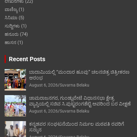
ಲೇಖನಗಳು
(22)
ವಾಣಿಜ್ಯ
(1)
ಸಿನಿಮಾ
(5)
ಸುದ್ದಿಗಳು
(1)
ಹನೂರು
(74)
ಹಾಸನ
(1)
Recent Posts
ಬಾದಾಮಿಯಲ್ಲಿ “ಮಂದಾರ ಹೂವು” ಚಲನಚಿತ್ರ ಚಿತ್ರೀಕರಣ
ಆರಂಭ
August 6, 2026
Suvarna Belaku
ಚಾಮರಾಜನಗರ, ಗುಂಡ್ಲುಪೇಟೆ ವಿಧಾನಸಭಾ ಕ್ಷೇತ್ರ
ವ್ಯಾಪ್ತಿಯಲ್ಲಿ ಸಚಿವ ಸಿ.ಪುಟ್ಟರಂಗಶೆಟ್ಟಿ ಅವರಿಂದ ಬರ ವೀಕ್ಷಣೆ
August 6, 2026
Suvarna Belaku
ಕನ್ನಡಪರ ಸಂಘಟನೆಯಿಂದ ನಿರ್ಮಲ ಮಠಪತಿ ರವರಿಗೆ
ಸನ್ಮಾನ