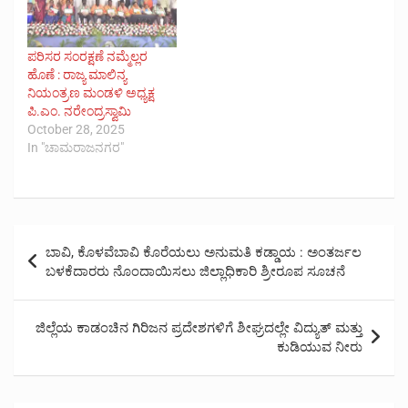
ಪರಿಸರ ಸಂರಕ್ಷಣೆ ನಮ್ಮೆಲ್ಲರ
ಹೊಣೆ : ರಾಜ್ಯ ಮಾಲಿನ್ಯ
ನಿಯಂತ್ರಣ ಮಂಡಳಿ ಅಧ್ಯಕ್ಷ
ಪಿ.ಎಂ. ನರೇಂದ್ರಸ್ವಾಮಿ
October 28, 2025
In "ಚಾಮರಾಜನಗರ"
Post
ಬಾವಿ, ಕೊಳವೆಬಾವಿ ಕೊರೆಯಲು ಅನುಮತಿ ಕಡ್ಡಾಯ : ಅಂತರ್ಜಲ
navigation
ಬಳಕೆದಾರರು ನೊಂದಾಯಿಸಲು ಜಿಲ್ಲಾಧಿಕಾರಿ ಶ್ರೀರೂಪ ಸೂಚನೆ
ಜಿಲ್ಲೆಯ ಕಾಡಂಚಿನ ಗಿರಿಜನ ಪ್ರದೇಶಗಳಿಗೆ ಶೀಘ್ರದಲ್ಲೇ ವಿದ್ಯುತ್ ಮತ್ತು
ಕುಡಿಯುವ ನೀರು