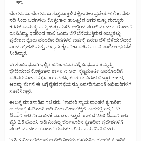
ಇಲ್ಲ
ಬೆಂಗಳೂರು: ಬೆಂಗಳೂರು ಸುತ್ತಮುತ್ತಲಿನ ಕೈಗಾರಿಕಾ ಪ್ರದೇಶಗಳಿಗೆ ಕಾವೇರಿ
ನದಿ ನೀರು ಒದಗಿಸಲು ಕೊಳ್ಳೇಗಾಲ ತಾಲ್ಲೂಕಿನ ಅಗರ ಮತ್ತು ಮದ್ದೂರು
ಕೆರೆಗಳ ಸಾಮರ್ಥ್ಯವನ್ನು ಹೆಚ್ಚು ಮಾಡಿ, ಅಲ್ಲಿಂದ ಪಂಪ್ ಮಾಡಲು ಯೋಜನೆ
ರೂಪಿಸಿದ್ದು, ಇದರಿಂದ ಹಾಲಿ ಒಂದು ಬೆಳೆ ಬೆಳೆಯುತ್ತಿರುವ ಅಚ್ಚುಕಟ್ಟು
ಪ್ರದೇಶದ ರೈತರು ಮುಂದಿನ ದಿನಗಳಲ್ಲಿ ವರ್ಷಕ್ಕೆ ಎರಡು‌‌ ಬೆಳೆ ಬೆಳೆಯಲಿದ್ದಾರೆ
ಎಂದು ಬೃಹತ್ ಮತ್ತು ಮಧ್ಯಮ ಕೈಗಾರಿಕಾ ಸಚಿವ ಎಂ ಬಿ ಪಾಟೀಲ ಭರವಸೆ
ನೀಡಿದ್ದಾರೆ.
ಈ ಸಂಬಂಧವಾಗಿ ಇಲ್ಲಿನ ಖನಿಜ ಭವನದಲ್ಲಿ ಬುಧವಾರ ತಮ್ಮನ್ನು
ಭೇಟಿಯಾದ ಕೊಳ್ಳೇಗಾಲ ಶಾಸಕ ಎ.ಆರ್. ಕೃಷ್ಣಮೂರ್ತಿ ಅವರೊಂದಿಗೆ
ಸಚಿವರು ವಿಚಾರ ವಿನಿಮಯ ನಡೆಸಿ, ಸಂಶಯ ಬಗೆಹರಿಸಿದ್ದಾರೆ. ಅಲ್ಲದೆ,
ಆದಷ್ಟು ಬೇಗನೆ ಈ ಬಗ್ಗೆ ರೈತರ ಸಭೆಯನ್ನೂ ಏರ್ಪಡಿಸುವಂತೆ ಅಧಿಕಾರಿಗಳಿಗೆ
ಸೂಚಿಸಿದ್ದಾರೆ.
ಈ ಬಗ್ಗೆ ಮಾತನಾಡಿದ ಸಚಿವರು, `ಕಾವೇರಿ ನ್ಯಾಯಮಂಡಳಿ ಕೈಗಾರಿಕಾ
ಉದ್ದೇಶಕ್ಕೆ 4 ಟಿಎಂಸಿ ಅಡಿ ನೀರು ಮೀಸಲಿಟ್ಟಿದೆ. ಅದರಲ್ಲಿ ಸದ್ಯ‌ 1.37
ಟಿಎಂಸಿ ಅಡಿ ನೀರು‌ ಬಳಕೆ ಮಾಡಲಾಗುತ್ತಿದೆ. ಉಳಿದ 2.63 ಟಿಎಂಸಿ ಅಡಿ
ಪೈಕಿ 2.5 ಟಿಎಂಸಿ ಆಡಿ‌ ನೀರನ್ನು ಬೆಂಗಳೂರಿನ ಕೈಗಾರಿಕಾ ಪ್ರದೇಶಗಳಿಗೆ
ಪಂಪ್ ಮಾಡಲು ಯೋಜನೆ ರೂಪಿಸಲಾಗಿದೆ ಎಂದು ವಿವರಿಸಿದರು.
‘ಕೃಷಿ ಗೆ ಮೀಸಲಿಟ್ಟಿರುವ ಕಾವೇರಿ ನೀರನ್ನು ಬಳಸುತ್ತಿಲ್ಲ. ಬದಲಿಗೆ ಕೈಗಾರಿಕೆ