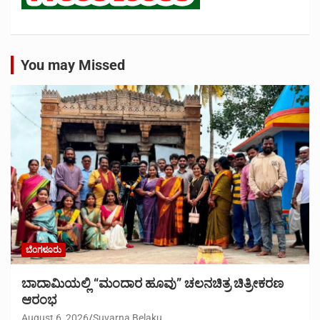
You may Missed
ಬೆಂಗಳೂರು
ಬಾದಾಮಿಯಲ್ಲಿ “ಮಂದಾರ ಹೂವು” ಚಲನಚಿತ್ರ ಚಿತ್ರೀಕರಣ
ಆರಂಭ
August 6, 2026
Suvarna Belaku