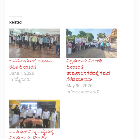
Related
ಬಸವಮಾರ್ಗದಲ್ಲಿ ತಂಬಾಕು
ವಿಶ್ವ ತಂಬಾಕು ವಿರೋಧಿ
ರಹಿತ ದಿನಾಚರಣೆ
ದಿನಾಚರಣೆ :
June 1, 2026
ಚಾಮರಾಜನಗರದಲ್ಲಿ ಗಮನ
In "ಮೈಸೂರು"
ಸೆಳೆದ ವಾಕಥಾನ್
May 30, 2026
In "ಚಾಮರಾಜನಗರ"
ಎಂ ಸಿ ಎಸ್ ವಿದ್ಯಾಸಂಸ್ಥೆಯಲ್ಲಿ
ವಿಶ್ವ ತಂಬಾಕು ರಹಿತ ದಿನ