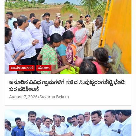
ಚಾಮರಾಜನಗರ
ಹನೂರು
ಹನೂರಿನ ವಿವಿಧ ಗ್ರಾಮಗಳಿಗೆ ಸಚಿವ ಸಿ.ಪುಟ್ಟರಂಗಶೆಟ್ಟಿ ಭೇಟಿ:
ಬರ ಪರಿಶೀಲನೆ
August 7, 2026
Suvarna Belaku