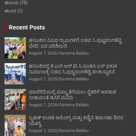
ಹನೂರು
(75)
ಹಾಸನ
(1)
Recent Posts
ಹನೂರಿನ ವಿವಿಧ ಗ್ರಾಮಗಳಿಗೆ ಸಚಿವ ಸಿ.ಪುಟ್ಟರಂಗಶೆಟ್ಟಿ
ಭೇಟಿ: ಬರ ಪರಿಶೀಲನೆ
August 7, 2026
Suvarna Belaku
ಹನೂರಿನಲ್ಲಿ ಕೆ.ಎಸ್.ಆರ್.ಟಿ.ಸಿ.ನೂತನ ಬಸ್ ಘಟಕ
ನಿರ್ಮಾಣಕ್ಕೆ ಸಚಿವ ಸಿ.ಪುಟ್ಟರಂಗಶೆಟ್ಟಿ ಶಂಕುಸ್ಥಾಪನೆ
August 7, 2026
Suvarna Belaku
ಮಾಲೆಗೆರೆಯಲ್ಲಿ ಮಣ್ಣು ತೆಗೆಯಲು ರೈತರಿಗೆ ಅವಕಾಶ
ನೀಡುವಂತೆ ಡಿಸಿಗೆ ಮನವಿ
August 7, 2026
Suvarna Belaku
ಬೃಹತ್ ಉಚಿತ ಆರೋಗ್ಯ ಮತ್ತು ಕಣ್ಣಿನ ತಪಾಸಣಾ ಶಿಬಿರ
ಯಶಸ್ವಿ
August 7, 2026
Suvarna Belaku