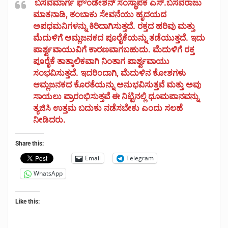
ಬಸವಮಾರ್ಗ ಫೌಂಡೇಶನ್ ಸಂಸ್ಥಾಪಕ ಎಸ್.ಬಸವರಾಜು
ಮಾತನಾಡಿ, ತಂಬಾಕು ಸೇವನೆಯು ಹೃದಯದ
ಅಪಧಮನಿಗಳನ್ನು ಕಿರಿದಾಗಿಸುತ್ತದೆ. ರಕ್ತದ ಹರಿವು ಮತ್ತು
ಮೆದುಳಿಗೆ ಆಮ್ಲಜನಕದ ಪೂರೈಕೆಯನ್ನು ತಡೆಯುತ್ತದೆ. ಇದು
ಪಾರ್ಶ್ವವಾಯುವಿಗೆ ಕಾರಣವಾಗಬಹುದು. ಮೆದುಳಿಗೆ ರಕ್ತ
ಪೂರೈಕೆ ತಾತ್ಕಾಲಿಕವಾಗಿ ನಿಂತಾಗ ಪಾರ್ಶ್ವವಾಯು
ಸಂಭವಿಸುತ್ತದೆ. ಇದರಿಂದಾಗಿ, ಮೆದುಳಿನ ಕೋಶಗಳು
ಆಮ್ಲಜನಕದ ಕೊರತೆಯನ್ನು ಅನುಭವಿಸುತ್ತವೆ ಮತ್ತು ಅವು
ಸಾಯಲು ಪ್ರಾರಂಭಿಸುತ್ತವೆ ಈ ನಿಟ್ಟಿನಲ್ಲಿ ಧೂಮಪಾನವನ್ನು
ತ್ಯಜಿಸಿ ಉತ್ತಮ ಬದುಕು ನಡೆಸಬೇಕು ಎಂದು ಸಲಹೆ
ನೀಡಿದರು.
Share this:
Email
Telegram
WhatsApp
Like this: