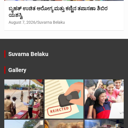
ಬೃಹತ್ ಉಚಿತ ಆರೋಗ್ಯ ಮತ್ತು ಕಣ್ಣಿನ ತಪಾಸಣಾ ಶಿಬಿರ
ಯಶಸ್ವಿ
August 7, 2026
Suvarna Belaku
Suvarna Belaku
Gallery