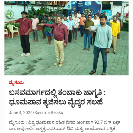
ಮೈಸೂರು
ಬಸವಮಾರ್ಗದಲ್ಲಿ ತಂಬಾಕು ಜಾಗೃತಿ :
ಧೂಮಪಾನ ತ್ಯಜಿಸಲು ವೈದ್ಯರ ಸಲಹೆ
June 4, 2026
Suvarna Belaku
ಮೈಸೂರು : ವಿಶ್ವ ಧೂಮಪಾನ ರಹಿತ ದಿನದ ಅಂಗವಾಗಿ 92.7 ಬಿಗ್ ಎಫ್
ಎಂ, ಅಪೋಲೊ ಆಸ್ಪತ್ರೆ ಇಂಡಿಯನ್ ಟಿವಿ ಮತ್ತು ಆಂದೋಲನ ಪತ್ರಿಕೆ