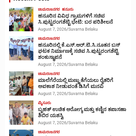
ಚಾಮರಾಜನಗರ
ಹನೂರು
ಹನೂರಿನ ವಿವಿಧ ಗ್ರಾಮಗಳಿಗೆ ಸಚಿವ
ಸಿ.ಪುಟ್ಟರಂಗಶೆಟ್ಟಿ ಭೇಟಿ: ಬರ ಪರಿಶೀಲನೆ
August 7, 2026
Suvarna Belaku
ಚಾಮರಾಜನಗರ
ಹನೂರಿನಲ್ಲಿ ಕೆ.ಎಸ್.ಆರ್.ಟಿ.ಸಿ.ನೂತನ ಬಸ್
ಘಟಕ ನಿರ್ಮಾಣಕ್ಕೆ ಸಚಿವ ಸಿ.ಪುಟ್ಟರಂಗಶೆಟ್ಟಿ
ಶಂಕುಸ್ಥಾಪನೆ
August 7, 2026
Suvarna Belaku
ಚಾಮರಾಜನಗರ
ಮಾಲೆಗೆರೆಯಲ್ಲಿ ಮಣ್ಣು ತೆಗೆಯಲು ರೈತರಿಗೆ
ಅವಕಾಶ ನೀಡುವಂತೆ ಡಿಸಿಗೆ ಮನವಿ
August 7, 2026
Suvarna Belaku
ಮೈಸೂರು
ಬೃಹತ್ ಉಚಿತ ಆರೋಗ್ಯ ಮತ್ತು ಕಣ್ಣಿನ ತಪಾಸಣಾ
ಶಿಬಿರ ಯಶಸ್ವಿ
August 7, 2026
Suvarna Belaku
ಚಾಮರಾಜನಗರ