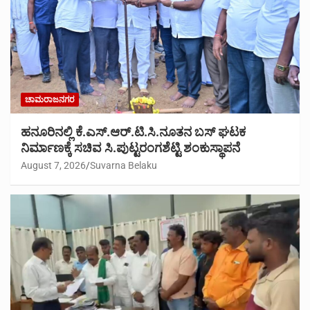
ಚಾಮರಾಜನಗರ
ಹನೂರಿನಲ್ಲಿ ಕೆ.ಎಸ್.ಆರ್.ಟಿ.ಸಿ.ನೂತನ ಬಸ್ ಘಟಕ
ನಿರ್ಮಾಣಕ್ಕೆ ಸಚಿವ ಸಿ.ಪುಟ್ಟರಂಗಶೆಟ್ಟಿ ಶಂಕುಸ್ಥಾಪನೆ
August 7, 2026
Suvarna Belaku