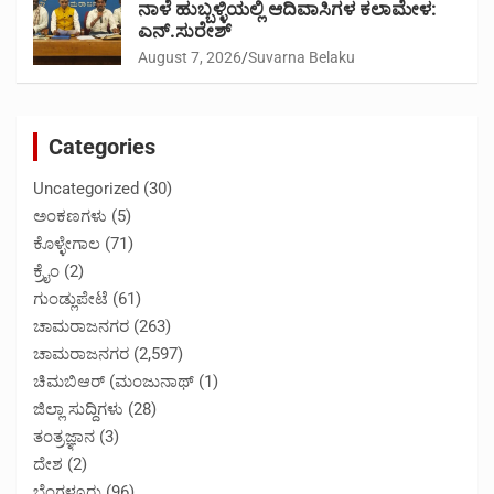
ನಾಳೆ ಹುಬ್ಬಳ್ಳಿಯಲ್ಲಿ ಆದಿವಾಸಿಗಳ ಕಲಾಮೇಳ:
ಎನ್.ಸುರೇಶ್
August 7, 2026
Suvarna Belaku
Categories
Uncategorized
(30)
ಅಂಕಣಗಳು
(5)
ಕೊಳ್ಳೇಗಾಲ
(71)
ಕ್ರೈಂ
(2)
ಗುಂಡ್ಲುಪೇಟೆ
(61)
ಚಾಮರಾಜನಗರ
(263)
ಚಾಮರಾಜನಗರ
(2,597)
ಚಿಮಬಿಆರ್ (ಮಂಜುನಾಥ್
(1)
ಜಿಲ್ಲಾ ಸುದ್ದಿಗಳು
(28)
ತಂತ್ರಜ್ಞಾನ
(3)
ದೇಶ
(2)
ಬೆಂಗಳೂರು
(96)