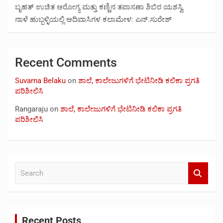
ಬೃಹತ್ ಉಚಿತ ಆರೋಗ್ಯ ಮತ್ತು ಕಣ್ಣಿನ ತಪಾಸಣಾ ಶಿಬಿರ ಯಶಸ್ವಿ
ನಾಳೆ ಹುಬ್ಬಳ್ಳಿಯಲ್ಲಿ ಆದಿವಾಸಿಗಳ ಕಲಾಮೇಳ: ಎನ್.ಸುರೇಶ್
Recent Comments
Suvarna Belaku
on
ಶಾಲೆ, ಕಾಲೇಜುಗಳಿಗೆ ಭೇಟಿನೀಡಿ ಕಲಿಕಾ ಪ್ರಗತಿ
ಪರಿಶೀಲಿಸಿ
Rangaraju
on
ಶಾಲೆ, ಕಾಲೇಜುಗಳಿಗೆ ಭೇಟಿನೀಡಿ ಕಲಿಕಾ ಪ್ರಗತಿ
ಪರಿಶೀಲಿಸಿ
S
e
a
r
c
Recent Posts
h