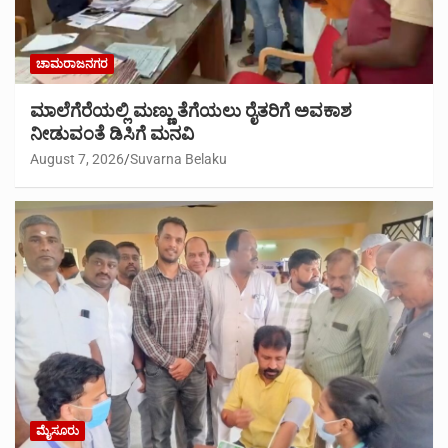
ಚಾಮರಾಜನಗರ
ಮಾಲೆಗೆರೆಯಲ್ಲಿ ಮಣ್ಣು ತೆಗೆಯಲು ರೈತರಿಗೆ ಅವಕಾಶ
ನೀಡುವಂತೆ ಡಿಸಿಗೆ ಮನವಿ
August 7, 2026
Suvarna Belaku
ಮೈಸೂರು