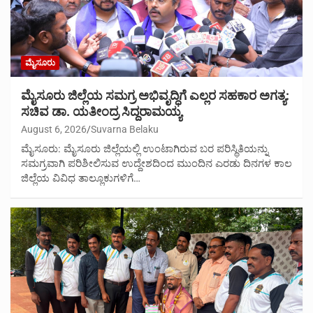
ಮೈಸೂರು
ಮೈಸೂರು ಜಿಲ್ಲೆಯ ಸಮಗ್ರ ಅಭಿವೃದ್ಧಿಗೆ ಎಲ್ಲರ ಸಹಕಾರ ಅಗತ್ಯ:
ಸಚಿವ ಡಾ. ಯತೀಂದ್ರ ಸಿದ್ದರಾಮಯ್ಯ
August 6, 2026
Suvarna Belaku
ಮೈಸೂರು: ಮೈಸೂರು ಜಿಲ್ಲೆಯಲ್ಲಿ ಉಂಟಾಗಿರುವ ಬರ ಪರಿಸ್ಥಿತಿಯನ್ನು
ಸಮಗ್ರವಾಗಿ ಪರಿಶೀಲಿಸುವ ಉದ್ದೇಶದಿಂದ ಮುಂದಿನ ಎರಡು ದಿನಗಳ ಕಾಲ
ಜಿಲ್ಲೆಯ ವಿವಿಧ ತಾಲ್ಲೂಕುಗಳಿಗೆ…