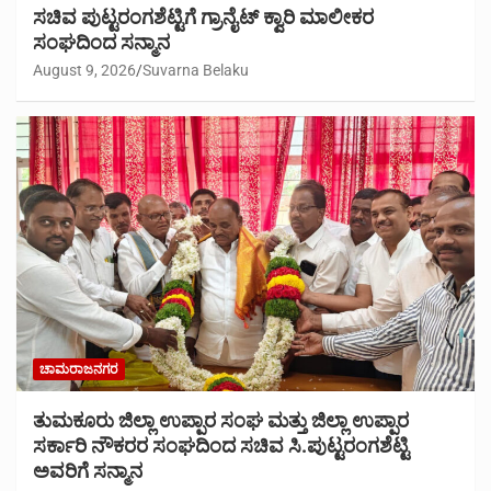
ಸಚಿವ ಪುಟ್ಟರಂಗಶೆಟ್ಟಿಗೆ ಗ್ರಾನೈಟ್ ಕ್ವಾರಿ ಮಾಲೀಕರ
ಸಂಘದಿಂದ ಸನ್ಮಾನ
August 9, 2026
Suvarna Belaku
ಚಾಮರಾಜನಗರ
ತುಮಕೂರು ಜಿಲ್ಲಾ ಉಪ್ಪಾರ ಸಂಘ ಮತ್ತು ಜಿಲ್ಲಾ ಉಪ್ಪಾರ
ಸರ್ಕಾರಿ ನೌಕರರ ಸಂಘದಿಂದ ಸಚಿವ ಸಿ.ಪುಟ್ಟರಂಗಶೆಟ್ಟಿ
ಅವರಿಗೆ ಸನ್ಮಾನ