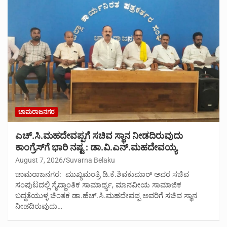
ಚಾಮರಾಜನಗರ
ಎಚ್.ಸಿ.ಮಹದೇವಪ್ಪಗೆ ಸಚಿವ ಸ್ಥಾನ ನೀಡದಿರುವುದು
ಕಾಂಗ್ರೆಸ್‌ಗೆ ಭಾರಿ ನಷ್ಟ : ಡಾ.ವಿ.ಎನ್.ಮಹದೇವಯ್ಯ
August 7, 2026
Suvarna Belaku
ಚಾಮರಾಜನಗರ: ಮುಖ್ಯಮಂತ್ರಿ ಡಿ.ಕೆ.ಶಿವಕುಮಾರ್ ಅವರ ಸಚಿವ
ಸಂಪುಟದಲ್ಲಿ ಸೈದ್ದಾಂತಿಕ ಸಾಮಾರ್ಥ್ಯ, ಮಾನವೀಯ ಸಾಮಾಜಿಕ
ಬದ್ದತೆಯುಳ್ಳ ಚಿಂತಕ ಡಾ.ಹೆಚ್.ಸಿ.ಮಹದೇವಪ್ಪ ಅವರಿಗೆ ಸಚಿವ ಸ್ಥಾನ
ನೀಡದಿರುವುದು…