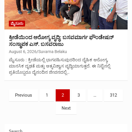
ಮೈಸೂರು
ಕ್ರೀಡೆಯಿಂದ ಆರೋಗ್ಯ ವೃದ್ಧಿ: ಬಸವಮಾರ್ಗ ಫೌಂಡೇಷನ್
ಸಂಸ್ಥಾಪಕ ಎಸ್. ಬಸವರಾಜು
August 6, 2026
Suvarna Belaku
ಮೈಸೂರು : ಕ್ರೀಡೆಯಲ್ಲಿ ಭಾಗವಹಿಸುವುದರಿಂದ ದೈಹಿಕ ಆರೋಗ್ಯ,
ಮಾನಸಿಕ ದೃಢತೆ ಮತ್ತು ಆತ್ಮವಿಶ್ವಾಸ ವೃದ್ಧಿಯಾಗುತ್ತದೆ. ಈ ನಿಟ್ಟಿನಲ್ಲಿ
ಪ್ರತಿಯೊಬ್ಬರೂ ದೈನಂದಿನ ಜೀವನದಲ್ಲಿ…
Posts
Previous
1
2
3
…
312
pagination
Next
Search