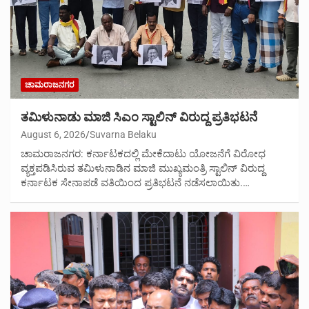
ಚಾಮರಾಜನಗರ
ತಮಿಳುನಾಡು ಮಾಜಿ ಸಿಎಂ ಸ್ಟಾಲಿನ್ ವಿರುದ್ದ ಪ್ರತಿಭಟನೆ
August 6, 2026
Suvarna Belaku
ಚಾಮರಾಜನಗರ: ಕರ್ನಾಟಕದಲ್ಲಿ ಮೇಕೆದಾಟು ಯೋಜನೆಗೆ ವಿರೋಧ
ವ್ಯಕ್ತಪಡಿಸಿರುವ ತಮಿಳುನಾಡಿನ ಮಾಜಿ ಮುಖ್ಯಮಂತ್ರಿ ಸ್ಟಾಲಿನ್ ವಿರುದ್ದ
ಕರ್ನಾಟಕ ಸೇನಾಪಡೆ ವತಿಯಿಂದ ಪ್ರತಿಭಟನೆ ನಡೆಸಲಾಯಿತು.…