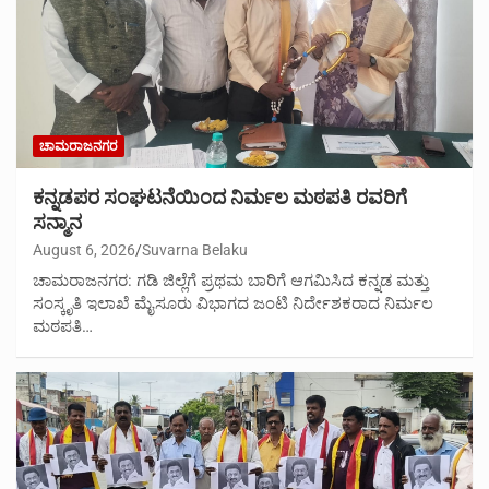
ಚಾಮರಾಜನಗರ
ಕನ್ನಡಪರ ಸಂಘಟನೆಯಿಂದ ನಿರ್ಮಲ ಮಠಪತಿ ರವರಿಗೆ
ಸನ್ಮಾನ
August 6, 2026
Suvarna Belaku
ಚಾಮರಾಜನಗರ: ಗಡಿ ಜಿಲ್ಲೆಗೆ ಪ್ರಥಮ ಬಾರಿಗೆ ಆಗಮಿಸಿದ ಕನ್ನಡ ಮತ್ತು
ಸಂಸ್ಕೃತಿ ಇಲಾಖೆ ಮೈಸೂರು ವಿಭಾಗದ ಜಂಟಿ ನಿರ್ದೇಶಕರಾದ ನಿರ್ಮಲ
ಮಠಪತಿ…