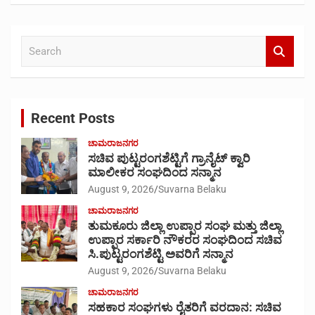
S
e
a
r
c
Recent Posts
h
ಚಾಮರಾಜನಗರ
ಸಚಿವ ಪುಟ್ಟರಂಗಶೆಟ್ಟಿಗೆ ಗ್ರಾನೈಟ್ ಕ್ವಾರಿ
ಮಾಲೀಕರ ಸಂಘದಿಂದ ಸನ್ಮಾನ
August 9, 2026
Suvarna Belaku
ಚಾಮರಾಜನಗರ
ತುಮಕೂರು ಜಿಲ್ಲಾ ಉಪ್ಪಾರ ಸಂಘ ಮತ್ತು ಜಿಲ್ಲಾ
ಉಪ್ಪಾರ ಸರ್ಕಾರಿ ನೌಕರರ ಸಂಘದಿಂದ ಸಚಿವ
ಸಿ.ಪುಟ್ಟರಂಗಶೆಟ್ಟಿ ಅವರಿಗೆ ಸನ್ಮಾನ
August 9, 2026
Suvarna Belaku
ಚಾಮರಾಜನಗರ
ಸಹಕಾರ ಸಂಘಗಳು ರೈತರಿಗೆ ವರದಾನ: ಸಚಿವ