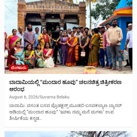
ಬೆಂಗಳೂರು
ಬಾದಾಮಿಯಲ್ಲಿ “ಮಂದಾರ ಹೂವು” ಚಲನಚಿತ್ರ ಚಿತ್ರೀಕರಣ
ಆರಂಭ
August 6, 2026
Suvarna Belaku
ಬಾದಾಮಿ: ವಸಂತ ಬಸವ ಪ್ರೊಡಕ್ಷನ್ಸ್ ಮೂಡಬಿ-ಬಸವಕಲ್ಯಾಣ ಬ್ಯಾನರ್
ಅಡಿಯಲ್ಲಿ “ಮಂದಾರ ಹೂವು” ‘ಇವಳು ನಮ್ಮ ಮನೆ ಮಗಳು’ ಉಪ
ಶೀರ್ಷಿಕೆಯ ಕನ್ನಡ…