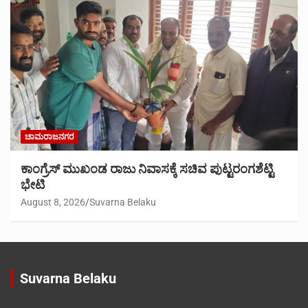
ಚಾಮರಾಜನಗರ
ಕಾಂಗ್ರೆಸ್ ಮುಖಂಡ ರಾಜು ನಿವಾಸಕ್ಕೆ ಸಚಿವ ಪುಟ್ಟರಂಗಶೆಟ್ಟಿ
ಭೇಟಿ
August 8, 2026
Suvarna Belaku
Suvarna Belaku